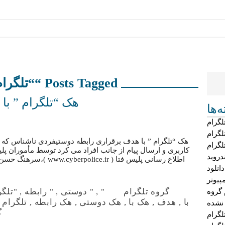
Posts Tagged ““تلگرام رابطه”
هک “تلگرام ” با
‌ها
لگرام
لگرام
هک “تلگرام ” با هدف برقراری رابطه دوستیفردی ناشناس که 
لگرام
کاربری و ارسال پیام از جانب افراد می کرد توسط مأموران پلی
دروید
اطلاع رسانی پلیس فتا ( r
دانلود
پیوتر
گروه تلگرام
"
,
" دوستی
,
" رابطه
,
"تلگ
 گروه
با
,
هدف
,
هک با
,
هک دوستی
,
هک رابطه
,
تلگرام د
 نشده
گ
گرام