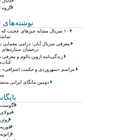
کانال ت
گروه ت
نوشته‌های ت
۱۰ سریال مشابه چیزهای عجیب که
تماشا 
معرفی سریال آبان؛ درامی معمایی با
درخشان ستاره‌های س
زندگی‌نامه اروین یالوم و معرفی ب
کتاب‌ه
مراسم «سهروردی و حکمت اشراقی» بر
می
دومین مانگای ایرانی منت
بایگان
آگوست 2026
جولای 2026
ژوئن 2026
فوریه 2026
ژانویه 026