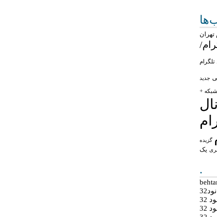
ها
تهران
رام/
تلگرام
ی
جدید
بکه +
ال
ام
گزیده
یک
ری
.
د32
 32
 32