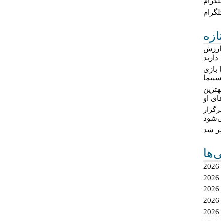
لگرام
لگرام
ازه
 ارزش
دارند
 بازی
ینما
هترین
ای او
گزار
‌شود
شر شد
ی‌ها
2