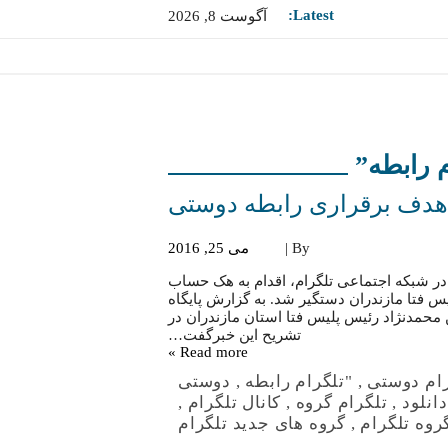
Latest:
آگوست 8, 2026
 هدف برقراری رابطه دوستی
By |
می 25, 2016
در شبکه اجتماعی تلگرام، اقدام به هک حساب
س فتا مازندران دستگیر شد. به گزارش پایگاه
www.cyberpolice.i )،سرهنگ حسن محمدنژاد رئیس پلیس فتا استان مازندران در
تشریح این خبرگفت…
Read more »
رام دوستی
,
"تلگرام رابطه
,
دوستی
انلود
,
تلگرام گروه
,
کانال تلگرام
,
روه تلگرام
,
گروه های جدید تلگرام