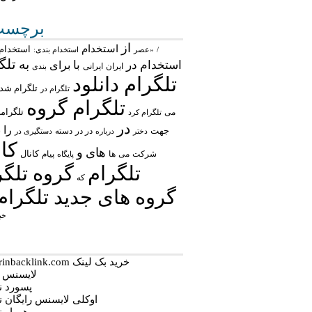
برچسب‌
از
استخدام
استخدام 
/
«عصر
استخدام بندی:
تلگ
به
استخدام در
با
برای
ایران
ایرانی
بندی
تلگرام دانلود
تلگرام شد
تلگرام در
تلگرام گروه
تلگرام
می
تلگرام کرد
در
را
جهت
در در
ش
درباره
دسته
دستگیری در
دختر
کان
های
و
شرکت
می
پیام
کانال
ها
پایگاه
تلگرام
گروه تلگر
که
گروه های جدید تلگرام
خب
خرید بک لینک behtarinbacklink.com
لایسنس نو
پسورد نود
اوکلی لایسنس رایگان نود