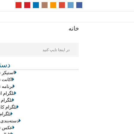
خانه
دسته
استیکر ت
اکانت ت
برنامه ت
تلگرام ان
تلگرام 
تلگرام کام
تلگرام
دسته‌بندی
عکس تل