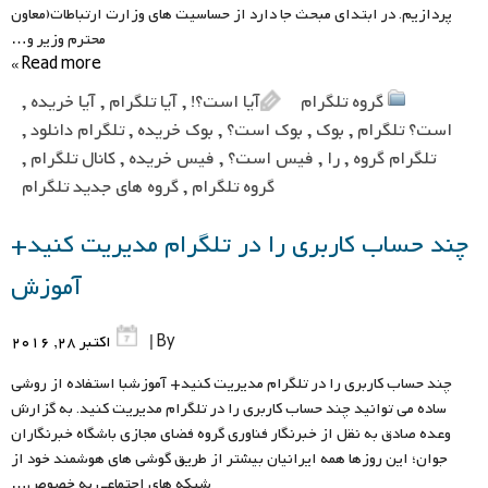
پردازیم. در ابتدای مبحث جا دارد از حساسیت های وزارت ارتباطات(معاون
محترم وزیر و…
Read more »
گروه تلگرام
آیا است؟!
,
آیا تلگرام
,
آیا خریده
,
است؟ تلگرام
,
بوک
,
بوک است؟
,
بوک خریده
,
تلگرام دانلود
,
تلگرام گروه
,
را
,
فیس است؟
,
فیس خریده
,
کانال تلگرام
,
گروه تلگرام
,
گروه های جدید تلگرام
چند حساب کاربری را در تلگرام مدیریت کنید+
آموزش
By |
اکتبر 28, 2016
چند حساب کاربری را در تلگرام مدیریت کنید+ آموزشبا استفاده از روشی
ساده می توانید چند حساب کاربری را در تلگرام مدیریت کنید. به گزارش
وعده صادق به نقل از خبرنگار فناوری گروه فضای مجازی باشگاه خبرنگاران
جوان؛ این روزها همه ایرانیان بیشتر از طریق گوشی های هوشمند خود از
شبکه های اجتماعی به خصوص…