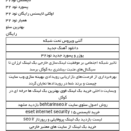
لایسنس نود32
پسورد نود 32
اوکلی لایسنس رایگان نود 32
همیار نود 32
بهترین سئو
رایگان
آنتی ویروس تحت شبکه
دانلود آهنگ جدید
یوزر و پسورد جدید نود32
تاثیر شبکه اجتماعی بر موفقیت لینک‌سازی خارجی
بک لینک ارزان
تا
سیگنال‌های مثبت بیشتری به گوگل برسد
بهره‌برداری از فرصت‌های بازاریابی رویدادی
بهینه سازی وب سایت
چیست
و برند شما در رویدادها نمایان گردد
وبسایت داخلی
خرید بک لینک قوی بهترین بک لینک ها
حرفه ای در
گوگل
روش اصول
سئوی سایت behtarinseo.ir
بازدید مشهد
خرید لایسنس eset internet security 15
لیست بازدید
بک لینک پروفایلی
و رپورتاژ seo ir
خرید بک لینک از سایت های معتبر خارجی