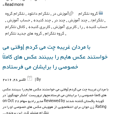
Read more »
گروه تلگرام
آموزش در
,
تلگرام دانلود
,
تلگرام گروه
,
تلگرام/
,
چند آموزش
,
چند در
,
چند کنید+
,
حساب آموزش
,
حساب کنید+
,
را
,
کاربری آموزش
,
کاربری کنید+
,
کانال تلگرام
,
گروه تلگرام
,
گروه های جدید تلگرام
با مردان غریبه چت می کردم |وقتی می
خواستند عکس هایم را ببینند عکس های کاملاً
خصوصی را برایشان می فرستادم
By |
اکتبر 28, 2016
با مردان غریبه چت می کردم |وقتی می خواستند عکس هایم را ببینند عکس
های کاملاً خصوصی را برایشان می فرستادمچهار تروریست ‘لشکر جهنگوی’ در
کویته پاکستان کشته شدند Reviewed by مدیر رادیو سهام on Oct 28
Rating: زن جوان برای انتقامجویی از هوویش عکس های خصوصی او را در
تلگرام منتشر کرد. این پرونده…