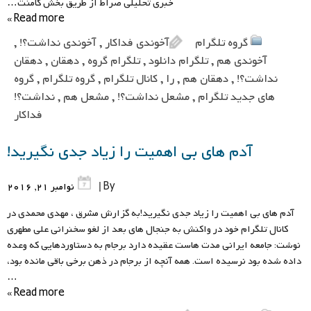
خبری تحلیلی صراط از طریق بخش کامنت…
Read more »
گروه تلگرام
آخوندی فداکار
,
آخوندی نداشت؟!
,
آخوندی هم
,
تلگرام دانلود
,
تلگرام گروه
,
دهقان
,
دهقان
نداشت؟!
,
دهقان هم
,
را
,
کانال تلگرام
,
گروه تلگرام
,
گروه
های جدید تلگرام
,
مشعل نداشت؟!
,
مشعل هم
,
نداشت؟!
فداکار
آدم های بی اهمیت را زیاد جدی نگیرید!
By |
نوامبر 21, 2016
آدم های بی اهمیت را زیاد جدی نگیرید!به گزارش مشرق ، مهدی محمدی در
کانال تلگرام خود در واکنش به جنجال های بعد از لغو سخنرانی علی مطهری
نوشت: جامعه ایرانی مدت هاست عقیده دارد برجام به دستاوردهایی که وعده
داده شده بود نرسیده است. همه آنچه از برجام در ذهن برخی باقی مانده بود،
…
Read more »