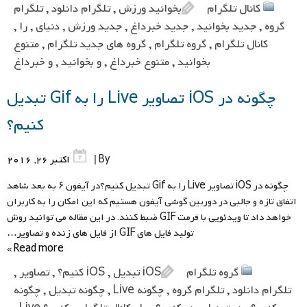
کانال تلگرام
بخوانید ورزش
,
تلگرام دانلود
,
تلگرام
گروه
,
جدید بخوانید
,
جدید خبرداغ
,
جدید ورزش
,
دنیای
,
را
,
کانال تلگرام
,
گروه تلگرام
,
گروه های جدید تلگرام
,
متنوع
بخوانید
,
متنوع خبرداغ
,
و بخوانید
,
و خبرداغ
چگونه در iOS تصاویر Live را به Gif تبدیل
کنیم؟
By |
اکتبر 26, 2016
چگونه در iOS تصاویر Live را به Gif تبدیل کنیم؟در آیفون ۶ به بعد شاهد
اتفاق تازه و جالبی در دوربین گوشی آیفون هستیم که این امکان را به کاربران
خواهد داد تا ویدئویی با فرمت GIF ضبط کنند. در این مقاله می توانید روش
تولید فایل های GIF از فایل های زنده و تصاویر…
Read more »
گروه تلگرام
iOS تبدیل
,
iOS کنیم؟
,
تصاویر
,
تلگرام دانلود
,
تلگرام گروه
,
چگونه Live
,
چگونه تبدیل
,
چگونه