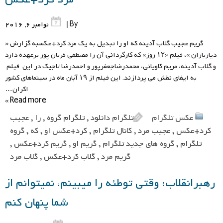
By |
نوامبر 6, 2016
گریم عجیب گلاب آدینه که او را تبدیل به یک مرد کرد+عکسبه گزارش «
دیارباران »، فیلم «۱۲ روز» که کارگردانی آن را مصطفی قربان پور برعهده دارد
و گلاب آدینه، مریم کاویانی، محمدرضاجعفرپور و احمدرضا تاجیک در این فیلم
به ایفای نقش می پردازند. این فیلم از ۱۹ آبان ماه در سینماهای کشور
اکران…
Read more »
عکس تلگرام
تلگرام دانلود
,
تلگرام گروه
,
را
,
عجیب
کرد+عکس
,
عجیب مرد
,
کانال تلگرام
,
کرد+عکس او
,
که
,
گروه
تلگرام
,
گروه های جدید تلگرام
,
گریم او
,
گریم کرد+عکس
,
گریم مرد
,
گلاب کرد+عکس
,
گلاب مرد
رهبرانقلاب: وقتی توطئه را میبینم، نمیتوانم از
شما پنهان کنم