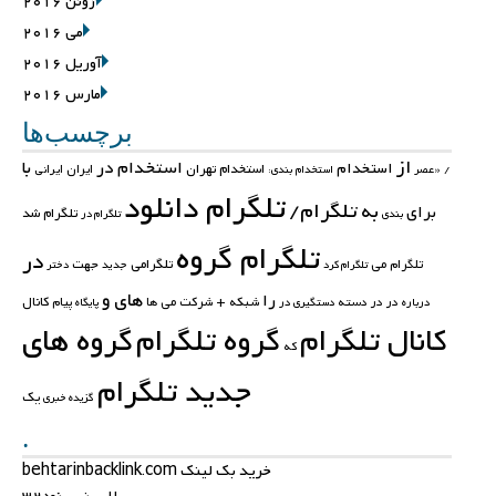
ژوئن 2016
می 2016
آوریل 2016
مارس 2016
برچسب‌ها
از
استخدام در
با
استخدام
استخدام تهران
ایران
ایرانی
/
«عصر
استخدام بندی:
تلگرام دانلود
تلگرام/
به
برای
تلگرام شد
بندی
تلگرام در
تلگرام گروه
در
تلگرامی
جهت
تلگرام می
تلگرام کرد
جدید
دختر
های
و
را
کانال
در در
دسته
شبکه +
شرکت
می
ها
پیام
درباره
دستگیری در
پایگاه
کانال تلگرام
گروه تلگرام
گروه های
که
جدید تلگرام
یک
گزیده خبری
.
خرید بک لینک behtarinbacklink.com