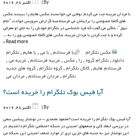
By |
اکتبر 28, 2016
با مردان غریبه چت می کردم /وقتی می خواستند عکس هایم را ببینند عکس
های کاملاً خصوصی را برایشان می فرستادمبه گزارش سرویس حوادث “جام
نیوز“، شاکی می گفت که فرد ناشناسی در تلگرام خودش را به جای او معرفی
کرده و با چت کردن با مردان غریبه، عکس های کاملا خصوصی وی را به…
Read more »
عکس تلگرام
با فرستادم
,
با می
,
با هایم
,
تلگرام
دانلود
,
تلگرام گروه
,
را
,
عکس
,
غریبه فرستادم
,
غریبه می
,
فرستادم هایم
,
کانال تلگرام
,
گروه تلگرام
,
گروه های جدید
تلگرام
,
مردان فرستادم
,
مردان می
آیا فیس بوک تلگرام را خریده است؟
By |
اکتبر 28, 2016
آیا فیس بوک تلگرام را خریده است؟محمود محمدی – در نوشتار پیشین سعی
در بررسی ابعاد کلی و ضعفهای امنیتی در شبکه اجتماعی تلگرام داشتیم. در
این نوشتار نیز به جنبه های جزیی تری از موارد ضعف امنیتی این شبکه می