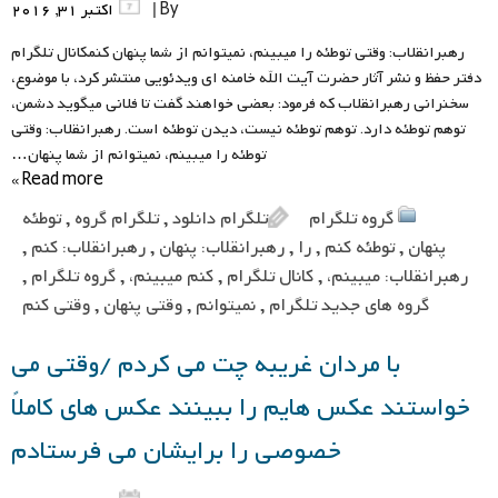
By |
اکتبر 31, 2016
رهبرانقلاب: وقتی توطئه را میبینم، نمیتوانم از شما پنهان کنمکانال تلگرام
دفتر حفظ و نشر آثار حضرت آیت الله خامنه ای ویدئویی منتشر کرد، با موضوع،
سخنرانی رهبرانقلاب که فرمود: بعضی خواهند گفت تا فلانی میگوید دشمن،
توهم توطئه دارد. توهم توطئه نیست، دیدن توطئه است. رهبرانقلاب: وقتی
توطئه را میبینم، نمیتوانم از شما پنهان…
Read more »
گروه تلگرام
تلگرام دانلود
,
تلگرام گروه
,
توطئه
پنهان
,
توطئه کنم
,
را
,
رهبرانقلاب: پنهان
,
رهبرانقلاب: کنم
,
رهبرانقلاب: میبینم،
,
کانال تلگرام
,
کنم میبینم،
,
گروه تلگرام
,
گروه های جدید تلگرام
,
نمیتوانم
,
وقتی پنهان
,
وقتی کنم
با مردان غریبه چت می کردم /وقتی می
خواستند عکس هایم را ببینند عکس های کاملاً
خصوصی را برایشان می فرستادم