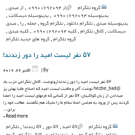
گروه تلگرام
از 09901692094.
,
از عبدی
,
بدینوسیله 09901692094.
,
بدینوسیله دیسکانت
,
بدینوسیله عبدی
,
تلگرام دانلود
,
تلگرام گروه
,
جمله
,
را
,
عبدی
دیسکانت
,
کانال تلگرام
,
کلیه 09901692094.
,
کلیه عبدی
,
گروه تلگرام
,
گروه های جدید تلگرام
۵۷ نفر لیست امید را دور زندند!
By |
اکتبر 22, 2016
۵۷ نفر لیست امید را دور زندند!رونوشت : کانال تلگرامی حزب باد
@hezbe_bad نوشت: آخر و عاقبت لیست امید که اصلاح طلبا بهش پز
میدادن از زبان کواکبیان: ۵۷ نفر از کسانی که فرمهای لیست امید را امضا
کردند پس از ورود به مجلس اصلا سلام ما را علیک هم نگفتند. مطالب خود را
برای…
Read more »
گروه تلگرام
۵۷ امید
,
۵۷ دور
,
۵۷ زندند!
,
تلگرام
دانلود
,
تلگرام گروه
,
را
,
زندند! امید
,
کانال تلگرام
,
گروه