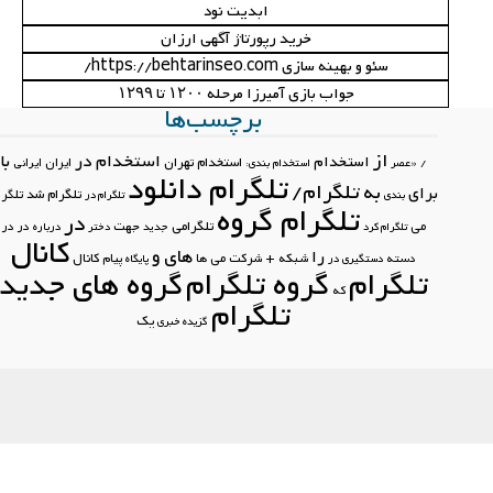
ابدیت نود
خرید رپورتاژ آگهی ارزان
سئو و بهینه سازی https://behtarinseo.com/
جواب بازی آمیرزا مرحله ۱۲۰۰ تا ۱۲۹۹
برچسب‌ها
از
استخدام در
با
استخدام
استخدام تهران
ایران
ایرانی
/
«عصر
استخدام بندی:
تلگرام دانلود
تلگرام/
به
برای
تلگرام شد
تلگرام
بندی
تلگرام در
تلگرام گروه
در
تلگرامی
جهت
می
در در
تلگرام کرد
جدید
دختر
درباره
کانال
های
و
را
کانال
دسته
شبکه +
شرکت
می
ها
پیام
دستگیری در
پایگاه
تلگرام
گروه تلگرام
گروه های جدید
که
تلگرام
یک
گزیده خبری