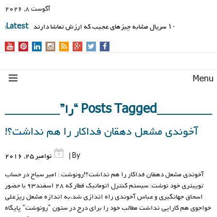
آگوست 8, 2026
۱۰ سریال مشابه چیزهای عجیب که ارزش تماشا دارند
Latest:
Men
Posts Tagged “را”
آخوندی مشعل دهقان فداکار را هم نداشت؟!
By |
نوامبر 25, 2016
آخوندی مشعل دهقان فداکار را هم نداشت؟!رونوشت : امیر سیاح در حساب
توییتری خود نوشت: سیستم کنترل اتوماتیک قطار که 28 اسفند93 با حضور
اسحاق جهانگیری و عباس آخوندی راه اندازی شد،به اندازه مشعل ریزعلی
خواجوی هم کارایی نداشت مطالب خود را برای درج در ستون “رونوشت” پایگاه