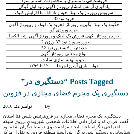
فروشگاهی
تا مشتری با محصولات آشنا‌تر شود
یادگیری آژانس
انتشار رپورتاژ اگهی
رتبه اول گوگل
سرویس رپورتاژ
بک لینک چیه
و backlink افزایش کلیک
خرید نود32
چگونه بک لینک بگیریم رپورتاژ ق
خرید بک لینک
و ریپورتاژ آگهی
خرید ورودی گو
خرید ریپورتاژ اگهی
فروش بک لینک
و رپورتاژ آگهی رتبه الکسا
یوزر پسورد نود 32 ورژن 12
جدیدترین لایسنس نود 32
انواع مختلف رپورتاژ آگهی
سئو و بهنیه سازی سایت
جواب بازی آمیرزا مرحله ۱۲۰۰ تا ۱۲۹۹
Posts Tagged “دستگیری در”
دستگیری یک مجرم فضای مجازی در قزوین
By |
نوامبر 22, 2016
دستگیری یک مجرم فضای مجازی در قزوینرئیس پلیس فتا استان
گفت: فردی که با قرار دادن اطلاعات شخصی شهروندی برروی شبکه
اجتماعی تلگرام باعث ایجاد مزاحمت وی توسط دیگران شده بود
شناسایی و دستگیر شد. به گزارش ایسنا منطقه قزوین به نقل از مرکز