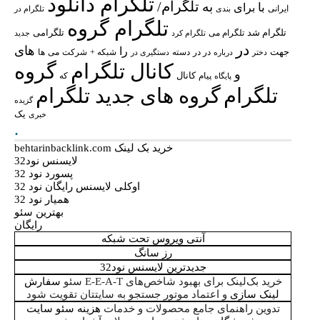
تلگرام دانلود
تلگرام/
به
با
برای
ایرانی
بندی
تلگرام در
تلگرام گروه
تلگرام شد
تلگرامی
تلگرام می
تلگرام کرد
جدید
در
های
را
جهت
در در
شبکه +
شرکت
می
درباره
دسته
دستگیری در
ها
دختر
کانال تلگرام
گروه
و
پیام
کانال
پایگاه
که
تلگرام
گروه های جدید تلگرام
گزیده
یک
خبری
.
خرید بک لینک behtarinbacklink.com
لایسنس نود32
پسورد نود 32
اوکلی لایسنس رایگان نود 32
همیار نود 32
بهترین سئو
رایگان
آنتی ویروس تحت شبکه
رز سانگ
جدیدترین لایسنس نود32
خرید بک‌لینک برای بهبود شاخص‌های E‑E‑A‑T سئو
سفارش
لینک سازی
و اعتماد موتور جستجو به سایتتان تقویت شود
تدوین راهنمای جامع محصولات و خدمات
هزینه سئو سایت