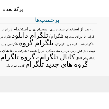
برگهٔ بعد »
برچسب‌ها
از
استخدام در
استخدام
استخدام تهران
ایران
/
«عصر
استخدام بندی:
تلگرام دانلود
تلگرام/
به
با
برای
ایرانی
بندی
تلگرام در
تلگرام گروه
تلگرام شد
تلگرامی
تلگرام می
تلگرام کرد
جدید
در
های
و
را
جهت
در در
شبکه +
شرکت
می
درباره
دسته
دستگیری در
ها
دختر
کانال تلگرام
گروه تلگرام
پیام
کانال
پایگاه
که
گروه های جدید تلگرام
یک
گزیده خبری