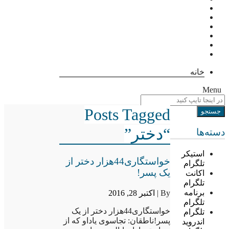
خانه
Menu
Posts Tagged
“دختر”
دسته‌ها
استیکر
خواستگاری44هزار دختر از
تلگرام
یک پسر!
اکانت
تلگرام
برنامه
By |
اکتبر 28, 2016
تلگرام
خواستگاری44هزار دختر از یک
تلگرام
پسر!ناطقان: تجاسوی یاداو که از
اندروید