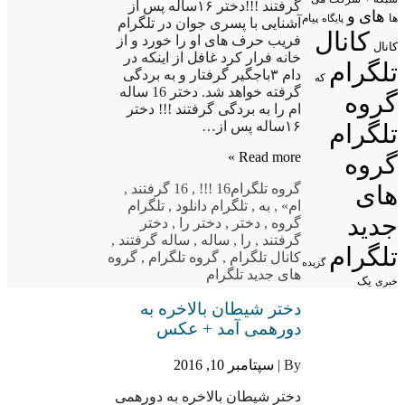
گرفتند !!!دختر ۱۶ساله پس از
های
و
پیام
ها
پایگاه
آشنایی با پسری جوان در تلگرام
کانال
فریب حرف های او را خورد و از
کانال
خانه فرار کرد غافل از اینکه در
تلگرام
دام ۳باجگیر گرفتار و به بردگی
که
گرفته خواهد شد. دختر 16 ساله
گروه
ام را به بردگی گرفتند !!! دختر
۱۶ساله پس از…
تلگرام
Read more »
گروه
گروه تلگرام
16 !!!
,
16 گرفتند
,
های
ام»
,
به
,
تلگرام دانلود
,
تلگرام
جدید
گروه
,
دختر
,
دختر را
,
دختر
گرفتند
,
را
,
ساله
,
ساله گرفتند
,
تلگرام
کانال تلگرام
,
گروه تلگرام
,
گروه
گزیده
های جدید تلگرام
یک
خبری
دختر شیطان بالاخره به
دورهمی آمد + عکس
By |
سپتامبر 10, 2016
دختر شیطان بالاخره به دورهمی