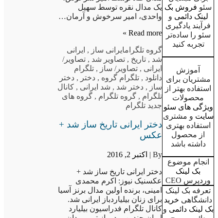
سئو
فروش بک
یک مدال نقره توسط سهیل
لینک دائمی
و
واحدی، امیر سرخوش و آرمان…
فرآیند یادگیری
Read more »
سئو را ساده‌تر
تجربه کنید
گروه تلگرام
ایرانی ساز
,
ایرانی
شد
,
تاریخ
,
تصاویر شد
,
تصاویر/
ایرانی
,
تصاویر/ ساز
,
تلگرام
آموزش
دانلود
,
تلگرام گروه
,
دختر
,
دختر
مشتریان برای
ساز
,
دختر شد
,
شد ایرانی
,
کانال
استفاده بهتر از
تلگرام
,
گروه تلگرام
,
گروه های
محصولات
جدید تلگرام
ویژگی های سئو
سایت
و مشتری
دختر ایرانی تاریخ ساز شد +
استفاده بهتری
عکس
از محصول
داشته باشد
By |
اکتبر 2, 2016
انجام موضوع
بک لینک
دختر ایرانی تاریخ ساز شد +
وردپرس CEO
عکسنیک نیوز: اکرم محمدی
امینی، برنده اولین مدال برنز آسیا
تعرفه بک لینک
برای زنان بیلیاردباز ایرانی شد.
دانشگاهی
خرید
کانال تلگرام فدراسیون بیلیارد
بک لینک دائمی
و
ایران چندین ویدیو از تیم مردان