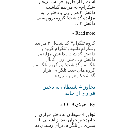
است را از طریق «واتس آپ» و
«تلگرام» به مزایده گذاشت.
داعش ۳ هزار زن و دختر را به
مزایده گذاشت! گروه تروریستی
داعش ۳…
Read more »
گروه تلگرام
۳ گذاشت!
,
۳ مزایده
,
تلگرام دانلود
,
تلگرام گروه
,
داعش گذاشت
,
داعش مزایده
,
داعش و
,
دختر
,
زن
,
کانال
تلگرام
,
گذاشت! و
,
گروه تلگرام
,
گروه های جدید تلگرام
,
هزار
گذاشت!
,
هزار مزایده
تجاوز 4 شیطان به دختر
فراری از خانه
By |
جولای 9, 2016
تجاوز 4 شیطان به دختر فراری از
خانهدختر جوان بعد از آشنایی با
پسری در تلگرام، برای رسیدن به