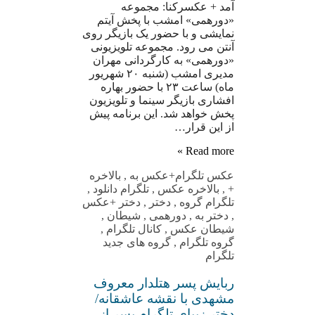
آمد + عکسرکنا: مجموعه
«دورهمی» امشب با پخش آیتم
نمایشی و با حضور یک بازیگر روی
آنتن می رود. مجموعه تلویزیونی
«دورهمی» به کارگردانی مهران
مدیری امشب (شنبه ٢٠ شهریور
ماه) ساعت ٢٣ با حضور بهاره
افشاری بازیگر سینما و تلویزیون
پخش خواهد شد. این برنامه پیش
از این قرار…
Read more »
عکس تلگرام
+عکس به
,
بالاخره
+
,
بالاخره عکس
,
تلگرام دانلود
,
تلگرام گروه
,
دختر
,
دختر +عکس
,
دختر به
,
دورهمی
,
شیطان
,
شیطان عکس
,
کانال تلگرام
,
گروه تلگرام
,
گروه های جدید
تلگرام
ربایش پسر هتلدار معروف
مشهدی با نقشه عاشقانه/
دختر زیبای تلگرام پسر از