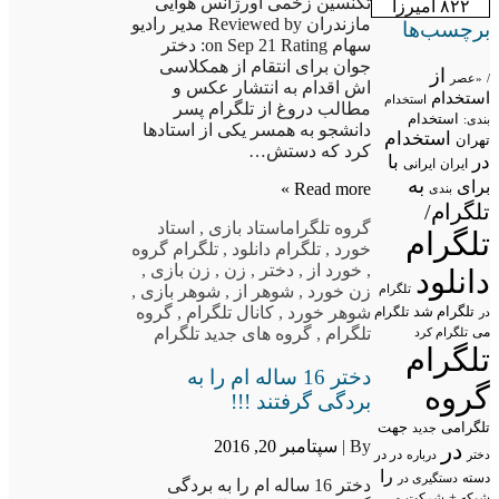
تکنسین زخمی اورژانس هوایی
۸۲۲ آمیرزا
مازندران Reviewed by مدیر رادیو
برچسب‌ها
سهام on Sep 21 Rating: دختر
جوان برای انتقام از همکلاسی
از
/
«عصر
اش اقدام به انتشار عکس و
استخدام
استخدام
مطالب دروغ از تلگرام پسر
استخدام
بندی:
دانشجو به همسر یکی از استادها
استخدام
تهران
کرد که دستش…
در
با
ایران
ایرانی
به
برای
Read more »
بندی
تلگرام/
گروه تلگرام
استاد بازی
,
استاد
تلگرام
خورد
,
تلگرام دانلود
,
تلگرام گروه
,
خورد از
,
دختر
,
زن
,
زن بازی
,
دانلود
تلگرام
زن خورد
,
شوهر از
,
شوهر بازی
,
تلگرام شد
شوهر خورد
,
کانال تلگرام
,
گروه
تلگرام
در
می
تلگرام
,
گروه های جدید تلگرام
تلگرام کرد
تلگرام
دختر 16 ساله ام را به
گروه
بردگی گرفتند !!!
تلگرامی
جهت
جدید
By |
سپتامبر 20, 2016
در
در در
درباره
دختر
را
دسته
دستگیری در
دختر 16 ساله ام را به بردگی
شبکه +
شرکت
می