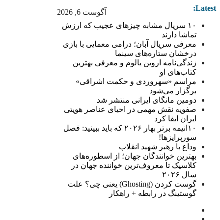
Latest:
آگوست 6, 2026
۱۰ سریال مشابه چیزهای عجیب که ارزش
تماشا دارند
معرفی سریال آبان؛ درامی معمایی با بازی
درخشان ستاره‌های سینما
زندگی‌نامه اروین یالوم و معرفی بهترین
کتاب‌های او
مراسم «سهروردی و حکمت اشراقی»
برگزار می‌شود
دومین مانگای ایرانی منتشر شد
صفویه نقش مهمی در احیای عناصر هویتی
ایران ایفا کرد
۱۰انیمه برتر بهار ۲۰۲۶ که باید ببینید: فصل
سورپرایزها!
وداع با رهبر شهید انقلاب
بهترین خوانندگان جهان؛ از اسطوره‌های
کلاسیک تا معروف‌ترین خواننده جهان در
سال ۲۰۲۶
گوست کردن (Ghosting) یعنی چی؟ علت
گوستینگ در رابطه + راهکار