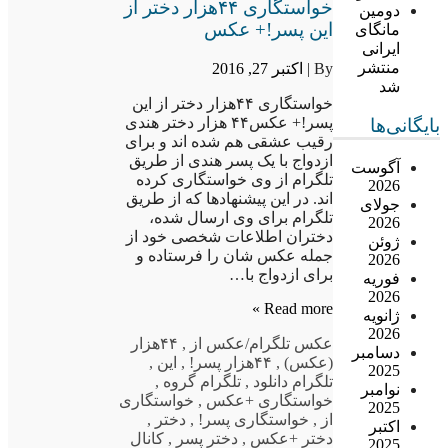
خواستگاری ۴۴هزار دختر از
دومین
این پسر!+ عکس
مانگای
ایرانی
منتشر
By |
اکتبر 27, 2016
شد
خواستگاری ۴۴هزار دختر از این
پسر!+ عکس۴۴ هزار دختر هندی
بایگانی‌ها
رقیب عشقی هم شده اند و برای
ازدواج با یک پسر هندی از طریق
آگوست
تلگرام از وی خواستگاری کرده
2026
اند. در این پیشنهادها که از طریق
جولای
تلگرام برای وی ارسال شده،
2026
دختران اطلاعات شخصی خود از
ژوئن
جمله عکس شان را فرستاده و
2026
برای ازدواج با…
فوریه
2026
Read more »
ژانویه
2026
عکس تلگرام
/عکس از
,
۴۴هزار
دسامبر
(عکس)
,
۴۴هزار پسر!
,
این
,
2025
تلگرام دانلود
,
تلگرام گروه
,
نوامبر
خواستگاری +عکس
,
خواستگاری
2025
از
,
خواستگاری پسر!
,
دختر
,
اکتبر
دختر +عکس
,
دختر پسر
,
کانال
2025