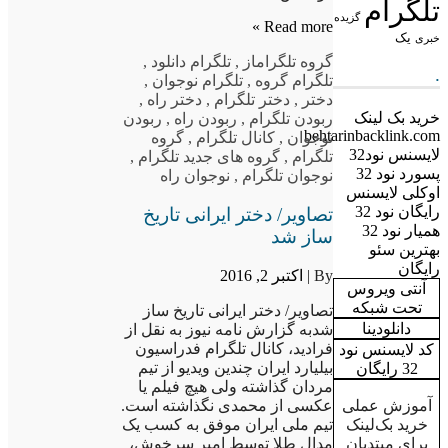
تلگرام
گزیده
Read more »
یک
خبری
گروه تلگرام
از
,
تلگرام دانلود
,
.
تلگرام گروه
,
تلگرام نوجوان
,
دختر
,
دختر تلگرام
,
دختر راه
,
خرید بک لینک
ربودن تلگرام
,
ربودن راه
,
ربودن
behtarinbacklink.com
نوجوان
,
کانال تلگرام
,
گروه
لایسنس نود32
تلگرام
,
گروه های جدید تلگرام
,
پسورد نود 32
نوجوان تلگرام
,
نوجوان راه
اوکلی لایسنس
رایگان نود 32
تصاویر/ دختر ایرانی تاریخ
همیار نود 32
ساز شد
بهترین سئو
رایگان
By |
اکتبر 2, 2016
آنتی ویروس
تحت شبکه
تصاویر/ دختر ایرانی تاریخ ساز
دانلودینا
شدبه گزارش نامه نیوز به نقل از
فرادید، کانال تلگرام فدراسیون
کد لایسنس نود
بیلیارد ایران چندین ویدیو از تیم
32 رایگان
مردان گذاشته ولی هیچ فیلم یا
آموزش عملی
عکسی از محمدی نگذاشته است.
خرید بک‌لینک
تیم ملی ایران موفق به کسب یک
برای مبتدیان
مدال طلا توسط امیر سرخوش،