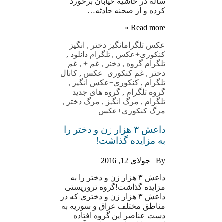
ساله در حاشیه خیابان برخورد
کرده و از صحنه حادثه…
Read more »
عکس تلگرام
انگیز دختر
,
انگیز
کنکوری+عکس
,
تلگرام دانلود
,
تلگرام گروه
,
دختر
,
غم +
,
غم
دختر
,
غم کنکوری+عکس
,
کانال
تلگرام
,
کنکوری+عکس انگیز
,
گروه تلگرام
,
گروه های جدید
تلگرام
,
مرگ انگیز
,
مرگ دختر
,
مرگ کنکوری+عکس
داعش ۳ هزار زن و دختر را
به مزایده گذاشت!
By |
جولای 12, 2016
داعش ۳ هزار زن و دختر را به
مزایده گذاشت!گروه تروریستی
داعش ۳ هزار زن و دختری که در
مناطق مختلف عراق و سوریه به
دست عناصر این گروه افتاده