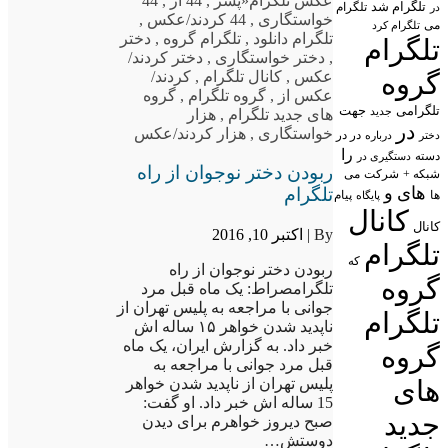
عکس تلگرام
«پسر
,
44 از
,
44
تلگرام شد
تلگرام
در
خواستگاری
,
44 کردند/عکس
,
می
تلگرام کرد
تلگرام دانلود
,
تلگرام گروه
,
دختر
تلگرام
,
دختر خواستگاری
,
دختر کردند/
گروه
عکس
,
کانال تلگرام
,
کردند/
عکس از
,
گروه تلگرام
,
گروه
تلگرامی
جهت
جدید
های جدید تلگرام
,
هزار
در
خواستگاری
,
هزار کردند/عکس
در در
درباره
دختر
را
دسته
دستگیری در
ربودن دختر نوجوان از راه
شبکه +
شرکت
می
های
و
تلگرام
پیام
ها
پایگاه
کانال
کانال
By |
اکتبر 10, 2016
تلگرام
که
ربودن دختر نوجوان از راه
گروه
تلگرامصراط: یک ماه قبل مرد
جوانی با مراجعه به پلیس تهران از
تلگرام
ناپدید شدن خواهر ۱۵ ساله اش
خبر داد. به گزارش ایران، یک ماه
گروه
قبل مرد جوانی با مراجعه به
های
پلیس تهران از ناپدید شدن خواهر
15 ساله اش خبر داد. او گفت:
جدید
صبح دیروز خواهرم برای دیدن
دوستش…