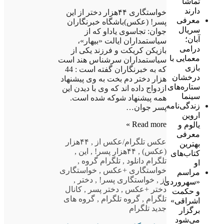
تماشا
دارند
خواستگاری ۴۴هزار دختر از این
معرفی
پسر! (عکس)باشگاه خبرنگاران
سریال
جوان: تجاسوی یاداو که از
آبان؛
سیاستمداران ایالت «بیهار»،
درامی
بازیکن کریکت و فرزند یکی از
معمایی با
سیاستمداران سرشناس هند است
بازی
که به خبرنگاران گفته است : 44
درخشان
هزار دختر دم بخت به وی پیشنهاد
ستاره‌های
ازدواج داده اند که وی با دیدن این
سینما
همه پیشنهاد شوکه شده است.
زندگی‌نامه
پسر جوان…
اروین
Read more »
یالوم و
معرفی
عکس تلگرام
/عکس از
,
۴۴هزار
بهترین
(عکس)
,
۴۴هزار پسر!
,
این
,
کتاب‌های
تلگرام دانلود
,
تلگرام گروه
,
او
خواستگاری +عکس
,
خواستگاری
مراسم
از
,
خواستگاری پسر!
,
دختر
,
«سهروردی
دختر +عکس
,
دختر پسر
,
کانال
و حکمت
تلگرام
,
گروه تلگرام
,
گروه های
اشراقی»
جدید تلگرام
برگزار
می‌شود