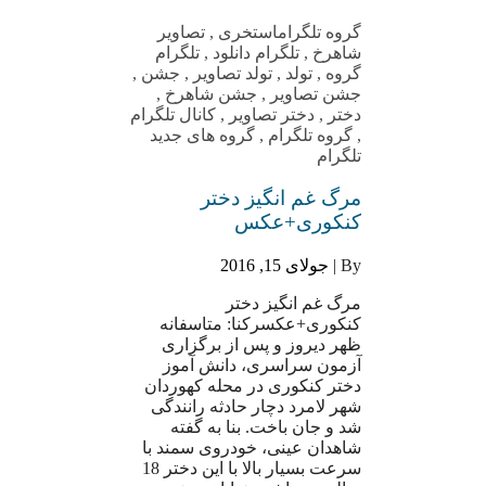
گروه تلگرام
استخری
,
تصاویر
شاهرخ
,
تلگرام دانلود
,
تلگرام
گروه
,
تولد
,
تولد تصاویر
,
جشن
,
جشن تصاویر
,
جشن شاهرخ
,
دختر
,
دختر تصاویر
,
کانال تلگرام
,
گروه تلگرام
,
گروه های جدید
تلگرام
مرگ غم انگیز دختر
کنکوری+عکس
By |
جولای 15, 2016
مرگ غم انگیز دختر
کنکوری+عکسرکنا: متاسفانه
ظهر دیروز و پس از برگزاری
آزمون سراسری، دانش آموز
دختر کنکوری در محله کهوردان
شهر لامرد دچار حادثه رانندگی
شد و جان باخت. بنا به گفته
شاهدان عینی، خودروی سمند با
سرعت بسیار بالا با این دختر 18