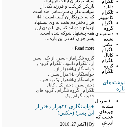
سیاستمداران ایالت «بیهار»،
تلگرام
بازیکن کریکت و فرزند یکی از
دانلود
سیاستمداران سرشناس هند است
تلگرام
که به خبرنگاران گفته است : 44
کامپیوتر
هزار دختر دم بخت به وی پیشنهاد
تلگرام
ازدواج داده اند که وی با دیدن این
گروه
همه پیشنهاد شوکه شده است.
دسته‌بندی
پسر جوان که در این باره…
نشده
عکس
Read more »
تلگرام
کانال
گروه تلگرام
از «پسر
,
از یک
,
پسر
تلگرام
از
,
تلگرام دانلود
,
تلگرام گروه
,
گروه
خواستگاری44هزار از
,
تلگرام
خواستگاری44هزار پسر!
,
خواستگاری44هزار یک
,
دختر
,
نوشته‌های
دختر پسر
,
دختر یک
,
کانال
تازه
تلگرام
,
گروه تلگرام
,
گروه های
جدید تلگرام
,
یک
۱۰ سریال
خواستگاری ۴۴هزار دختر از
مشابه
چیزهای
این پسر! (عکس)
عجیب که
ارزش
By |
اکتبر 27, 2016