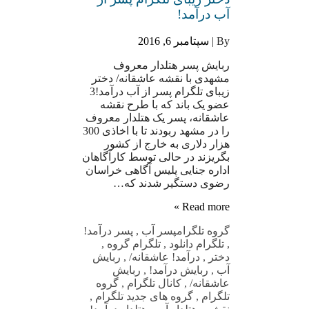
آب درآمد!
By |
سپتامبر 6, 2016
ربایش پسر هتلدار معروف
مشهدی با نقشه عاشقانه/ دختر
زیبای تلگرام پسر از آب درآمد!3
عضو یک باند که با طرح نقشه
عاشقانه، پسر یک هتلدار معروف
را در مشهد ربودند تا با اخاذی 300
هزار دلاری به خارج از کشور
بگریزند در حالی توسط کارآگاهان
اداره جنایی پلیس آگاهی خراسان
رضوی دستگیر شدند که…
Read more »
گروه تلگرام
پسر آب
,
پسر درآمد!
,
تلگرام دانلود
,
تلگرام گروه
,
دختر
,
درآمد! عاشقانه/
,
ربایش
آب
,
ربایش درآمد!
,
ربایش
عاشقانه/
,
کانال تلگرام
,
گروه
تلگرام
,
گروه های جدید تلگرام
,