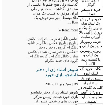
دائمی سرچ
گذاشته ولی هیچ فیلم یا عکسی از
گوگل
محمدی نگذاشته است. تیم ملی
خرید لایسنس
ایران موفق به کسب یک مدال
نود32
طلا توسط امیر سرخوش، یک
خرید و فروش
مدال…
بک لینک pbn
بهترین بکلینک
و
Read more »
رپورتاژآگهی بالا
آوردن سایت
عکس تلگرام
ایرانی
,
ایرانی عکس
هزینه ریپورتاژ
,
تاریخ
,
تاریخ عکس
,
تلگرام دانلود
خرید بک لینک و
,
تلگرام گروه
,
دختر
,
دختر
رپورتاژ بهترین
+عکس
,
دختر ساز
,
شد /
,
عکس
بک لینک
و
ساز
,
کانال تلگرام
,
گروه تلگرام
,
باکیفیت رتبه
گروه های جدید تلگرام
الکسا
نکات خرید بک
شوهر استاد زن از دختر
لینک انبوه
دانشجو بازی خورد
پسورد نود 32
استفاده از
By |
سپتامبر 21, 2016
کلمات کلیدی در
رپورتاژ آگهی
شوهر استاد زن از دختر دانشجو
بازی خوردعیادت رئیس مرکز
سئو وب سایت
فوریت های پزشکی کشور از
تضمینی