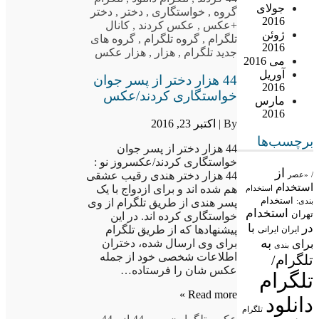
جولای
گروه
,
خواستگاری
,
دختر
,
دختر
2016
+عکس
,
عکس کردند
,
کانال
ژوئن
تلگرام
,
گروه تلگرام
,
گروه های
2016
جدید تلگرام
,
هزار
,
هزار عکس
می 2016
آوریل
44 هزار دختر از پسر جوان
2016
خواستگاری کردند/عکس
مارس
2016
By |
اکتبر 23, 2016
برچسب‌ها
44 هزار دختر از پسر جوان
خواستگاری کردند/عکسروز نو :
از
44 هزار دختر هندی رقیب عشقی
/
«عصر
استخدام
هم شده اند و برای ازدواج با یک
استخدام
استخدام
بندی:
پسر هندی از طریق تلگرام از وی
استخدام
تهران
خواستگاری کرده اند. در این
در
با
پیشنهادها که از طریق تلگرام
ایران
ایرانی
به
برای وی ارسال شده، دختران
برای
بندی
اطلاعات شخصی خود از جمله
تلگرام/
عکس شان را فرستاده…
تلگرام
Read more »
دانلود
تلگرام