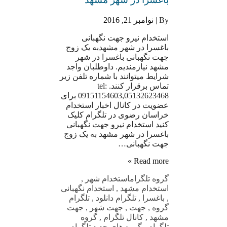
By |
نوامبر 21, 2016
استخدام نیرو جهت نگهبانی
باغسرا در شهر مشهدبه یک زوج
جهت نگهبانی باغسرا در شهر
مشهد نیازمندیم. داوطلبان واجد
شرایط میتوانند با شماره تلفن زیر
تماس برقرار کنند. tel:
09151154603,05132623468 برای
عضویت در کانال اخبار استخدام
خراسان رضوی در تلگرام کلیک
کنید استخدام نیرو جهت نگهبانی
باغسرا در شهر مشهد به یک زوج
جهت نگهبانی…
Read more »
گروه تلگرام
استخدام شهر
,
استخدام مشهد
,
استخدام نگهبانی
,
باغسرا
,
تلگرام دانلود
,
تلگرام
گروه
,
جهت
,
جهت شهر
,
جهت
مشهد
,
کانال تلگرام
,
گروه
تلگرام
,
گروه های جدید تلگرام
,