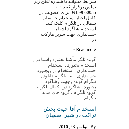
شرایط میتوانند با شماره تلفن زیر
تماس برقرار کنند. tel:
09159860036 برای عضویت در
کانال اخبار استخدام خراسان
شمالی در تلگرام کلیک کنید
استخدام شاگرد آشنا به
حسابداری جهت سوپر مارکت
در…
Read more »
گروه تلگرام
آشنا بجنورد
,
آشنا در
,
استخدام بجنورد
,
استخدام
حسابداری
,
استخدام در
,
بجنورد
حسابداری
,
به
,
تلگرام دانلود
,
تلگرام گروه
,
جهت
,
شاگرد
بجنورد
,
شاگرد در
,
کانال تلگرام
,
گروه تلگرام
,
گروه های جدید
تلگرام
استخدام آقا جهت پخش
تراکت در شهر اصفهان
By |
نوامبر 23, 2016