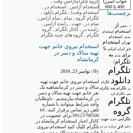
گروه تلگرام
آژانس وقت
,
جواب آمیرزا
استخدام آژانس
,
استخدام در
,
400 تا 600
استخدام وقت)
,
تلگرام دانلود
,
برچسب‌ها
تلگرام گروه
,
تمام
,
تمام آژانس
,
تمام در
,
جهت
,
راننده آژانس
,
از
/
«عصر
راننده در
,
کانال تلگرام
,
گروه
استخدام
استخدام
تلگرام
,
گروه های جدید تلگرام
استخدام
بندی:
استخدام
تهران
استخدام نیروی خانم جهت
در
با
ایران
ایرانی
تهیه سالاد و دسر در
به
برای
بندی
کرمانشاه
تلگرام/
تلگرام
By |
نوامبر 23, 2016
دانلود
استخدام نیروی خانم جهت تهیه
تلگرام
سالاد و دسر در کرمانشاهبه یک
تلگرام شد
تلگرام
در
نفر خانم جهت تهیه سالاد و دسر
می
تلگرام کرد
در کرمانشاه نیازمندیم . داوطلبان
تلگرام
واجد شرایط میتوانند با شماره
گروه
تلفن زیر تماس برقرار کنند. tel:
09123798506 برای عضویت در
تلگرامی
جهت
جدید
کانال اخبار استخدام کرمانشاه در
در
در در
تلگرام کلیک کنید استخدام نیروی
درباره
دختر
را
خانم جهت تهیه سالاد و دسر در…
دسته
دستگیری در