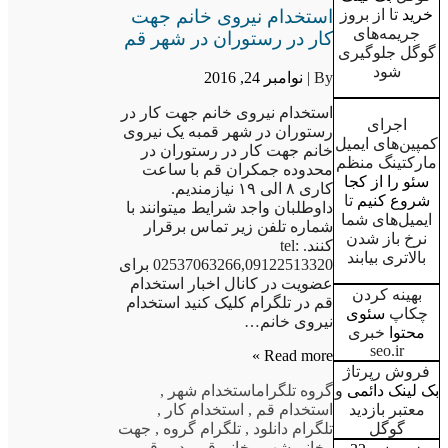
استخدام نیروی خانم جهت
خرید
تا از بروز
جریمه‌های
کار در رستوران در شهر قم
گوگل جلوگیری
شود
By |
نوامبر 24, 2016
استخدام نیروی خانم جهت کار در
اجرای
رستوران در شهر قمبه یک نیروی
کمپین‌های ایمیل
خانم جهت کار در رستوران در
مارکتینگ منظم
محدوده جمکران قم با ساعت
سئو را از کجا
کاری ۸ الی ۱۹ نیازمندیم.
شروع کنیم
تا
داوطلبان واجد شرایط میتوانند با
ایمیل‌های شما
شماره تلفن زیر تماس برقرار
نرخ باز شدن
کنند. tel:
بالاتری بیابند
02537063266,09122513320 برای
عضویت در کانال اخبار استخدام
بهینه کردن
قم در تلگرام کلیک کنید استخدام
چکاپ
سئوی
نیروی خانم…
محتوا
خبری
seo.ir
Read more »
فروش رپرتاژ
بک لینک دائمی
و
گروه تلگرام
استخدام شهر
,
معتبر بازدید
استخدام قم
,
استخدام کار
,
گوگل
تلگرام دانلود
,
تلگرام گروه
,
جهت
,
خانم شهر
,
خانم قم
,
در
,
قم