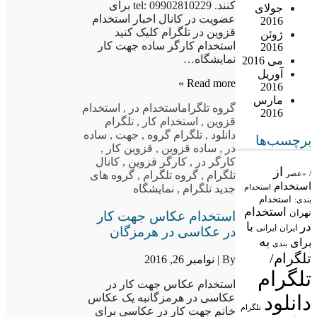
کنند. tel: 09902810229 برای
جولای
عضویت در کانال اخبار استخدام
2016
قزوین در تلگرام کلیک کنید
ژوئن
استخدام کارگر ساده جهت کار
2016
نمایشگاه…
می 2016
آوریل
Read more »
2016
مارس
گروه تلگرام
استخدام در
,
استخدام
2016
قزوین
,
استخدام کار
,
تلگرام
دانلود
,
تلگرام گروه
,
جهت
,
ساده
برچسب‌ها
در
,
ساده قزوین
,
قزوین کار
,
کارگر در
,
کارگر قزوین
,
کانال
از
/
«عصر
تلگرام
,
گروه تلگرام
,
گروه های
استخدام
استخدام
جدید تلگرام
,
نمایشگاه
استخدام
بندی:
استخدام
تهران
استخدام عکاس جهت کار
در
با
ایران
ایرانی
در عکاسی در هرمزگان
به
برای
بندی
تلگرام/
By |
نوامبر 26, 2016
تلگرام
استخدام عکاس جهت کار در
دانلود
عکاسی در هرمزگانبه یک عکاس
تلگرام
خانم جهت کار در عکاسی برای