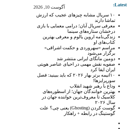
Latest:
آگوست 10, 2026
۱۰ سریال مشابه چیزهای عجیب که ارزش
تماشا دارند
معرفی سریال آبان؛ درامی معمایی با بازی
درخشان ستاره‌های سینما
زندگی‌نامه اروین یالوم و معرفی بهترین
کتاب‌های او
مراسم «سهروردی و حکمت اشراقی»
برگزار می‌شود
دومین مانگای ایرانی منتشر شد
صفویه نقش مهمی در احیای عناصر هویتی
ایران ایفا کرد
۱۰انیمه برتر بهار ۲۰۲۶ که باید ببینید: فصل
سورپرایزها!
وداع با رهبر شهید انقلاب
بهترین خوانندگان جهان؛ از اسطوره‌های
کلاسیک تا معروف‌ترین خواننده جهان در
سال ۲۰۲۶
گوست کردن (Ghosting) یعنی چی؟ علت
گوستینگ در رابطه + راهکار