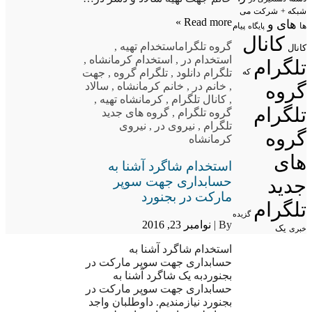
شبکه +
شرکت
می
Read more »
های
و
پیام
ها
پایگاه
کانال
گروه تلگرام
استخدام تهیه
,
کانال
استخدام در
,
استخدام کرمانشاه
,
تلگرام
تلگرام دانلود
,
تلگرام گروه
,
جهت
که
گروه
,
خانم در
,
خانم کرمانشاه
,
سالاد
,
کانال تلگرام
,
کرمانشاه تهیه
,
تلگرام
گروه تلگرام
,
گروه های جدید
تلگرام
,
نیروی در
,
نیروی
گروه
کرمانشاه
های
استخدام شاگرد آشنا به
حسابداری جهت سوپر
جدید
مارکت در بجنورد
تلگرام
گزیده
By |
نوامبر 23, 2016
یک
خبری
استخدام شاگرد آشنا به
حسابداری جهت سوپر مارکت در
بجنوردبه یک شاگرد آشنا به
حسابداری جهت سوپر مارکت در
بجنورد نیازمندیم. داوطلبان واجد