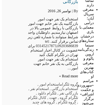
تماشا
بازرگانی
دارند
معرفی
By |
نوامبر 26, 2016
سریال
آبان؛
استخدام یک نفر جهت امور
درامی
بازرگانیبه یک نفر خانم جهت امور
معمایی با
بازرگانی با روابط عمومی بالا در
بازی
اصفهان نیازمندیم. داوطلبان واجد
درخشان
شرایط میتوانند با شماره تلفن زیر
ستاره‌های
تماس برقرار کنند. tel:
سینما
03145217873,09203686839 برای
زندگی‌نامه
عضویت در کانال اخبار استخدام
اروین
تهران در تلگرام کلیک کنید
یالوم و
استخدام یک نفر جهت امور
معرفی
بازرگانی به یک نفر خانم جهت
بهترین
امور…
کتاب‌های
Read more »
او
مراسم
گروه تلگرام
استخدام امور
,
«سهروردی
استخدام بازرگانی
,
استخدام نفر
,
و حکمت
بازرگانی نفر
,
تلگرام دانلود
,
اشراقی»
تلگرام گروه
,
جهت
,
کانال تلگرام
برگزار
,
گروه تلگرام
,
گروه های جدید
می‌شود