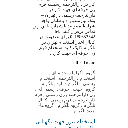
کار در دارالترجمه رسمیبه فرم
زن حرفه ای جهت کار در
دارالترجمه رسمی در تهران –
ونک نیازمندیم. داوطلبان واجد
شرایط میتوانند با شماره تلفن زیر
تماس برقرار کنند. tel:
02188652542 برای عضویت در
کانال اخبار استخدام تهران در
تلگرام کلیک کنید استخدام فرم
زن حرفه ای جهت کار…
Read more »
گروه تلگرام
استخدام ای
,
استخدام دارالترجمه
,
استخدام
رسمی
,
تلگرام دانلود
,
تلگرام
گروه
,
جهت
,
حرفه
,
رسمی ای
,
زن دارالترجمه
,
زن رسمی
,
فرم
دارالترجمه
,
فرم رسمی
,
کانال
تلگرام
,
گروه تلگرام
,
گروه های
جدید تلگرام
استخدام نیرو جهت نگهبانی
باغسرا در شهر مشهد