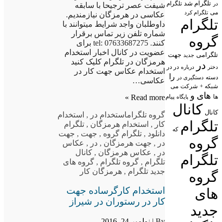
تلگرام شد
تلگرام
در
شیفت عصر ترجیحا با سابقه
می
تلگرام کرد
عکاسی در هرمزگان نیازمندیم.
تلگرام
داوطلبان واجد شرایط میتوانند با
شماره تلفن زیر تماس برقرار
گروه
کنند. tel: 07633687275 برای
عضویت در کانال اخبار استخدام
تلگرامی
جهت
جدید
هرمزگان در تلگرام کلیک کنید
در
در در
درباره
دختر
استخدام عکاس جهت کار در
را
دسته
دستگیری در
عکاسی…
شبکه +
شرکت
می
های
و
پیام
Read more »
ها
پایگاه
کانال
کانال
گروه تلگرام
استخدام در
,
استخدام
تلگرام
کار
,
استخدام هرمزگان
,
تلگرام
که
دانلود
,
تلگرام گروه
,
جهت
,
جهت
گروه
در
,
جهت هرمزگان
,
در
,
عکاس
در
,
عکاس هرمزگان
,
کانال
تلگرام
تلگرام
,
گروه تلگرام
,
گروه های
جدید تلگرام
,
هرمزگان کار
گروه
استخدام کارگرساده جهت
های
کار در رستوران در شیراز
جدید
By |
نوامبر 24, 2016