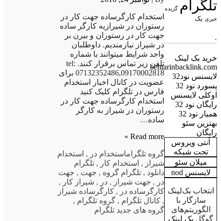
تلگرام
گزیده
استخدام کارگرساده جهت کار در
یک
خبری
رستوران در شیرازبه کارگر ساده
جهت کار در رستوران و بیرن بر
.
در شیراز نیازمندیم. داوطلبان
واجد شرایط میتوانند با شماره
خرید بک لینک
تلفن زیر تماس برقرار کنند. tel:
behtarinbacklink.com
07132352486,09170002818 برای
لایسنس نود32
عضویت در کانال اخبار استخدام
پسورد نود 32
فارس در تلگرام کلیک کنید
اوکلی لایسنس
استخدام کارگرساده جهت کار در
رایگان نود 32
رستوران در شیراز به کارگر
همیار نود 32
ساده…
بهترین سئو
رایگان
Read more »
آنتی ویروس
تحت شبکه
گروه تلگرام
استخدام در
,
استخدام
میلان سئو
شیراز
,
استخدام کار
,
تلگرام
دانلود
,
تلگرام گروه
,
جهت
,
جهت
لایسنس nod
در
,
جهت شیراز
,
در
,
شیراز کار
,
انتخاب بک‌لینک
کارگرساده در
,
کارگرساده شیراز
سازگار با
,
کانال تلگرام
,
گروه تلگرام
,
الگوریتم‌های
گروه های جدید تلگرام
گوگل
بک لینک