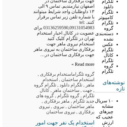
جهت برقکاری ساختمان در
تلگرام
اصفهان نیازمندیم. تماس ۹ الی
دانلود
۱۳ داوطلبان واجد شرایط میتوانند
تلگرام
با شماره تلفن زیر تماس برقرار
کامپیوتر
کنند. tel:
تلگرام
03136259590,09131054983 برای
گروه
عضویت در کانال اخبار استخدام
دسته‌بندی
تهران در تلگرام کلیک کنید
نشده
استخدام نیروی ماهر جهت
عکس
برقکاری ساختمان به نیروی ماهر
تلگرام
جهت برقکاری ساختمان در…
کانال
تلگرام
Read more »
گروه
تلگرام
گروه تلگرام
استخدام برقکاری
,
استخدام ساختمان
,
استخدام
نوشته‌های
ماهر
,
تلگرام دانلود
,
تلگرام گروه
تازه
,
جهت
,
ساختمان ماهر
,
کانال
تلگرام
,
گروه تلگرام
,
گروه های
۱۰ سریال
جدید تلگرام
,
ماهر برقکاری
,
مشابه
ماهر ساختمان
,
نیروی
,
نیروی
چیزهای
برقکاری
,
نیروی ساختمان
عجیب که
استخدام یک نفر جهت امور
ارزش