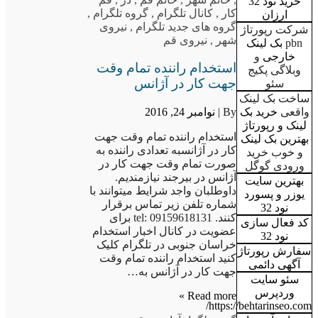
خرید نود 32
کار
,
کانال تلگرام
,
گروه تلگرام
,
ارزان
گروه های جدید تلگرام
,
نیروی
شرکت رپورتاژ
شهر
,
نیروی قم
pbn
بک لینک
خارجی
و
استخدام راننده تمام وقت
وبلاگی پکیج
جهت کار در آژانس
سئو
ساخت بک لینک
By |
نوامبر 24, 2016
واقعی
خرید بک
لینک و رپورتاژ
استخدام راننده تمام وقت جهت
بهترین بک لینک
کار در آژانسبه تعدادی راننده به
و خوب خرید
صورت تمام وقت جهت کار در
ورودی گوگل
آژانس در بیرجند نیازمندیم.
بهترین سایت
داوطلبان واجد شرایط میتوانند با
یوزر و پسورد
شماره تلفن زیر تماس برقرار
نود 32
کنند. tel: 09159618131 برای
کد فعال سازی
عضویت در کانال اخبار استخدام
نود 32
خراسان جنوبی در تلگرام کلیک
سفارش رپورتاژ
کنید استخدام راننده تمام وقت
آگهی دائمی
جهت کار در آژانس به…
سئو سایت
وردپرس
Read more »
https://behtarinseo.com/