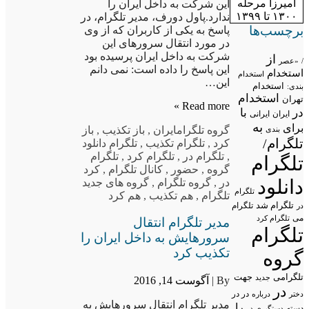
آمیرزا مرحله
این شرکت به داخل ایران را
۱۳۰۰ تا ۱۳۹۹
ندارد.پاول دورف، مدیر تلگرام، در
برچسب‌ها
پاسخ به یکی از کاربران که از وی
در مورد انتقال سرورهای این
شرکت به داخل ایران پرسیده بود
از
/
«عصر
این پاسخ را داده است: نمی دانم
استخدام
استخدام
این…
استخدام
بندی:
استخدام
تهران
Read more »
در
با
ایران
ایرانی
به
برای
گروه تلگرام
ایران
,
باز تکذیب
,
باز
بندی
تلگرام/
کرد
,
تلگرام تکذیب
,
تلگرام دانلود
,
تلگرام در
,
تلگرام کرد
,
تلگرام
تلگرام
گروه
,
حضور
,
کانال تلگرام
,
کرد
دانلود
در
,
گروه تلگرام
,
گروه های جدید
تلگرام
تلگرام
,
هم تکذیب
,
هم کرد
تلگرام شد
تلگرام
در
می
تلگرام کرد
مدیر تلگرام انتقال
تلگرام
سرورهایش به داخل ایران را
تکذیب کرد
گروه
تلگرامی
جهت
جدید
By |
آگوست 14, 2016
در
در در
درباره
دختر
مدیر تلگرام انتقال سرورهایش به
را
دسته
دستگیری در