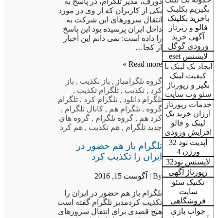
دورف، مدیر تلگرام، در پاسخ به
بگیریم بکلینک
یکی از کاربران که از وی در مورد
با
خرید بکلینک
انتقال سرورهای این شرکت به
فالو
و رپرتاژ
داخل ایران پرسیده بود این پاسخ
آگهی خرید
را داده است: نمی دانم این اخبار
ورودی گوگل
از کجا…
لایسنس eset
Read more »
ایجاد بک لینک با
کیفیت
لینک
گروه تلگرام
باز
,
باز تکذیب
,
باز
بگیر
و رپورتاژ
کرد
,
تکذیب
,
تلگرام تکذیب
,
سئو وب سایت
تلگرام دانلود
,
تلگرام کرد
,
تلگرام
خدمات رپورتاژ
گروه
,
تلگرام هم
,
کانال تلگرام
,
ارزان
خرید بک
کرد هم
,
گروه تلگرام
,
گروه های
لینک
و فالو
جدید تلگرام
,
هم تکذیب
,
هم کرد
افزایش ورودی
آپدیت نود 32
تلگرام باز هم حضور در
ورژن 4
ایران را تکذیب کرد
لایسنس نود32
رپورتاژ آگهی
By |
آگوست 15, 2016
تکنیک سئو
سایت
تلگرام باز هم حضور در ایران را
فروشگاهی
تکذیب کردمدیر تلگرام گفته است
جواب بازی
هیچ قصدی برای انتقال سرورهای