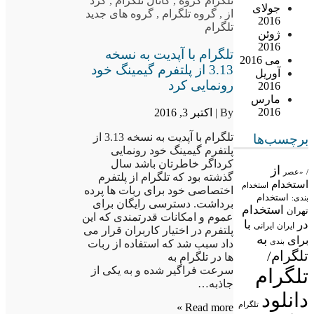
تلگرام گروه
,
کانال تلگرام
,
کرد
جولای
از
,
گروه تلگرام
,
گروه های جدید
2016
تلگرام
ژوئن
2016
تلگرام با آپدیت به نسخه
می 2016
3.13 از پلتفرم گیمینگ خود
آوریل
رونمایی کرد
2016
مارس
2016
By |
اکتبر 3, 2016
تلگرام با آپدیت به نسخه 3.13 از
برچسب‌ها
پلتفرم گیمینگ خود رونمایی
کرداگر خاطرتان باشد سال
از
/
«عصر
گذشته بود که تلگرام از پلتفرم
استخدام
استخدام
اختصاصی خود برای ربات ها پرده
استخدام
بندی:
برداشت. دسترسی رایگان برای
استخدام
تهران
عموم و امکانات قدرتمندی که این
در
با
ایران
ایرانی
پلتفرم در اختیار کاربران قرار می
به
برای
بندی
داد سبب شد که استفاده از ربات
تلگرام/
ها در تلگرام به
سرعت فراگیر شده و به یکی از
تلگرام
جاذبه…
دانلود
تلگرام
Read more »