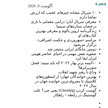
Latest:
آگوست 9, 2026
۱۰ سریال مشابه چیزهای عجیب که ارزش
تماشا دارند
معرفی سریال آبان؛ درامی معمایی با بازی
درخشان ستاره‌های سینما
زندگی‌نامه اروین یالوم و معرفی بهترین
کتاب‌های او
مراسم «سهروردی و حکمت اشراقی»
برگزار می‌شود
دومین مانگای ایرانی منتشر شد
صفویه نقش مهمی در احیای عناصر هویتی
ایران ایفا کرد
۱۰انیمه برتر بهار ۲۰۲۶ که باید ببینید: فصل
سورپرایزها!
وداع با رهبر شهید انقلاب
بهترین خوانندگان جهان؛ از اسطوره‌های
کلاسیک تا معروف‌ترین خواننده جهان در
سال ۲۰۲۶
گوست کردن (Ghosting) یعنی چی؟ علت
گوستینگ در رابطه + راهکار