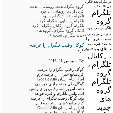
تلگرام شد
تلگرام
در
گروه تلگرام
آپدیت رونمایی
,
آپدیت
می
تلگرام کرد
تلگرام
کرد
,
از
,
با رونمایی
,
با کرد
,
تلگرام 3.13
,
تلگرام دانلود
,
گروه
تلگرام رونمایی
,
تلگرام کرد
,
تلگرام گروه
,
کانال تلگرام
,
کرد
تلگرامی
جهت
جدید
3.13
,
گروه تلگرام
,
گروه های
در
در در
درباره
دختر
جدید تلگرام
,
نسخه +
را
دسته
دستگیری در
شبکه +
شرکت
می
گوگل رقیب تلگرام را عرضه
های
و
پیام
ها
پایگاه
کرد
کانال
کانال
By |
سپتامبر 21, 2016
تلگرام
که
گوگل رقیب تلگرام را عرضه
گروه
کردمنابع خبری از عرضه نرم
افزار پیام رسان Google Allo
تلگرام
گوگل طی هفته جاری خبر می
گروه
دهند. این برنامه رقیبی برای واتس
اپ، وایبر، تلگرام و غیره خواهد
های
بود. گوگل رقیب تلگرام را عرضه
کرد منابع خبری از عرضه نرم
جدید
افزار پیام رسان Google Allo
گوگل طی هفته جاری خبر…