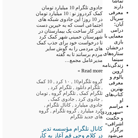
تماشا
دارند
جادوی تلگرام 10 میلیارد تومان
معرفی
کمک کردروز نو : 10 میلیارد تومان
سریال
در 10 روز! این جادوی شبکه های
آبان؛
اجتماعی است که به خیرین دست
درامی
اندر کار ساخت یک بیمارستان در
معمایی با
شهرستان خمینی شهر کمک کرد
بازی
تا درخواست خود برای جذب کمک
درخشان
های مردمی را به گوش سایر
ستاره‌های
مردم برسانند تا به گفته
سینما
مدیرعامل مجمع…
زندگی‌نامه
Read more »
اروین
یالوم و
گروه تلگرام
10
,
١٠ کرد
,
10 کمک
معرفی
,
تلگرام دانلود
,
تلگرام کرد
,
بهترین
تلگرام کمک
,
تلگرام گروه
,
تومان
کتاب‌های
,
جادوی کرد
,
جادوی کمک
,
او
جادوی میلیارد
,
کانال تلگرام
,
مراسم
کرد میلیارد
,
گروه تلگرام
,
گروه
«سهروردی
های جدید تلگرام
و حکمت
اشراقی»
کانال تلگرام مؤسسه تدبر
برگزار
در کلام وحی قم آغاز به کار
می‌شود