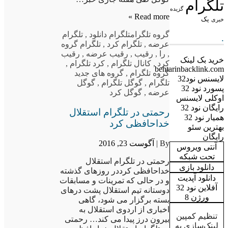
تلگرام
گزیده
Read more »
یک
خبری
گروه تلگرام
تلگرام دانلود
,
تلگرام
.
عرضه
,
تلگرام کرد
,
تلگرام گروه
,
را
,
رقیب
,
رقیب عرضه
,
رقیب
خرید بک لینک
کرد
,
کانال تلگرام
,
کرد تلگرام
,
behtarinbacklink.com
گروه تلگرام
,
گروه های جدید
لایسنس نود32
تلگرام
,
گوگل تلگرام
,
گوگل
پسورد نود 32
عرضه
,
گوگل کرد
اوکلی لایسنس
رایگان نود 32
رحمتی در تلگرام استقلال
همیار نود 32
خداحافظی کرد
بهترین سئو
رایگان
By |
آگوست 23, 2016
آنتی ویروس
تحت شبکه
رحمتی در تلگرام استقلال
دانلود بازی
خداحافظی کرددر روزهای گذشته
دانلود آپدیت
و در حالی که تمرینات و مسابقات
آفلاین نود 32
دوستانه تیم استقلال پشت درهای
ورژن 8
بسته برگزار می شود، گاهی
اخباری از اردوی استقلال به
تنظیم کمپین
بیرون درز پیدا می کند… رحمتی
لینک‌سازی به