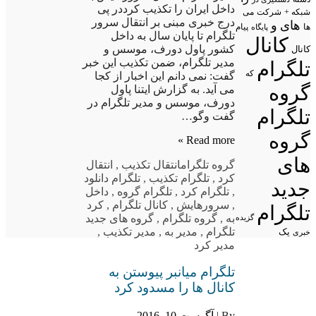
داخل ایران را تکذیب کرددر پی
شبکه +
شرکت
می
درج خبری مبنی بر انتقال سرور
های
و
پیام
ها
پایگاه
تلگرام تا پایان سال به داخل
کانال
کشور پاول دورف، موسس و
کانال
مدیر تلگرام، ضمن تکذیب این خبر
تلگرام
که
گفت: نمی دانم این اخبار از کجا
گروه
می آید. به گزارش ایتنا پاول
دورف، موسس و مدیر تلگرام در
تلگرام
گفت وگو…
گروه
Read more »
های
گروه تلگرام
انتقال تکذیب
,
انتقال
کرد
,
تلگرام تکذیب
,
تلگرام دانلود
جدید
,
تلگرام کرد
,
تلگرام گروه
,
داخل
,
سرورهایش
,
کانال تلگرام
,
کرد
تلگرام
به
,
گروه تلگرام
,
گروه های جدید
گزیده
تلگرام
,
مدیر به
,
مدیر تکذیب
,
یک
خبری
مدیر کرد
تلگرام میانبر پیوستن به
کانال ها را مسدود کرد
By |
آگوست 10, 2016