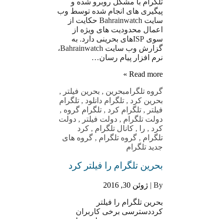
تلگرام با مشکل روبرو شده و
پیگیری های انجام شده توسط وب
سایت Bahrainwatch حکایت از
اعمال محدودیت های ویژه از
سوی ISPهای بحرینی دارد. به
گزارش وب سایت Bahrainwatch،
نرم افزار پیام رسان…
Read more »
گروه تلگرام
بحرین
,
بحرین فیلتر
,
بحرین کرد
,
تلگرام دانلود
,
تلگرام
فیلتر
,
تلگرام کرد
,
تلگرام گروه
,
دولت تلگرام
,
دولت فیلتر
,
دولت
کرد
,
را
,
کانال تلگرام
,
کرد
تلگرام
,
گروه تلگرام
,
گروه های
جدید تلگرام
بحرین تلگرام را فیلتر کرد
By |
ژوئن 30, 2016
بحرین تلگرام را فیلتر
کرددسترسی برخی کاربران