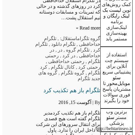
در تلگرام استقلال خداحافظی
کمک روش‌های
کرد در روزهای گذشته و در حالی
نوین
لیست بک
که تمرینات و مسابقات دوستانه
لینک رایگان
و
تیم استقلال پشت…
برنامه
لینک‌سازی
Read more »
بهینه‌سازی
گروه تلگرام
استقلال:
,
تلگرام
مستمر یابد
خداحافظی
,
تلگرام دانلود
,
تلگرام
کرد
,
تلگرام گروه
,
در
,
در
استفاده از
خداحافظی
,
در کرد
,
رحمتی
سیستم چت
تلگرام
,
رحمتی خداحافظی
,
آنلاین برای
رحمتی کرد
,
کانال تلگرام
,
کرد
پشتیبانی سریع
تلگرام
,
گروه تلگرام
,
گروه های
سئو
جدید تلگرام
موبایل‌محور
تا
مشتریان پاسخ
تلگرام باز هم تکذیب کرد
فوری سوالات
خود را بگیرند
By |
آگوست 15, 2016
برترین وب
تلگرام باز هم تکذیب کردمدیر
مستر
سئو
تلگرام گفته است هیچ قصدی
پزشکی
برای انتقال سرورهای این شرکت
http://behtarinseo.ir/
به داخل ایران را ندارد. پاول
چگونه بک لینک