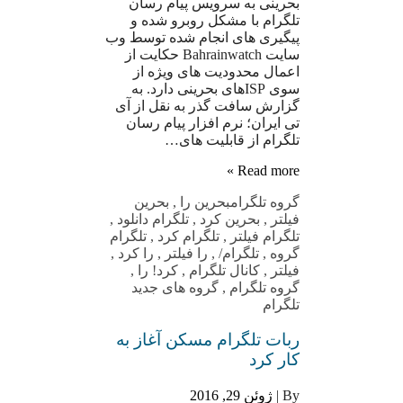
بحرینی به سرویس پیام رسان
تلگرام با مشکل روبرو شده و
پیگیری های انجام شده توسط وب
سایت Bahrainwatch حکایت از
اعمال محدودیت های ویژه از
سوی ISPهای بحرینی دارد. به
گزارش سافت گذر به نقل از آی
تی ایران؛ نرم افزار پیام رسان
تلگرام از قابلیت های…
Read more »
گروه تلگرام
بحرین را
,
بحرین
فیلتر
,
بحرین کرد
,
تلگرام دانلود
,
تلگرام فیلتر
,
تلگرام کرد
,
تلگرام
گروه
,
تلگرام/
,
را فیلتر
,
را کرد
,
فیلتر
,
کانال تلگرام
,
کرد! را
,
گروه تلگرام
,
گروه های جدید
تلگرام
ربات تلگرام مسکن آغاز به
کار کرد
By |
ژوئن 29, 2016