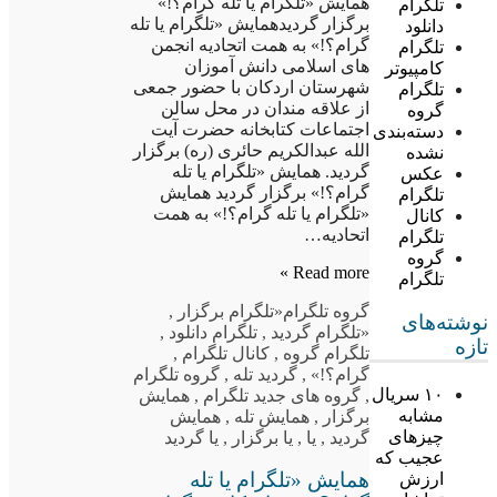
همایش «تلگرام یا تله گرام؟!»
تلگرام
برگزار گردیدهمایش «تلگرام یا تله
دانلود
گرام؟!» به همت اتحادیه انجمن
تلگرام
های اسلامی دانش آموزان
کامپیوتر
شهرستان اردکان با حضور جمعی
تلگرام
از علاقه مندان در محل سالن
گروه
اجتماعات کتابخانه حضرت آیت
دسته‌بندی
الله عبدالکریم حائری (ره) برگزار
نشده
گردید. همایش «تلگرام یا تله
عکس
گرام؟!» برگزار گردید همایش
تلگرام
«تلگرام یا تله گرام؟!» به همت
کانال
اتحادیه…
تلگرام
گروه
Read more »
تلگرام
گروه تلگرام
«تلگرام برگزار
,
نوشته‌های
«تلگرام گردید
,
تلگرام دانلود
,
تازه
تلگرام گروه
,
کانال تلگرام
,
گرام؟!»
,
گردید تله
,
گروه تلگرام
۱۰ سریال
,
گروه های جدید تلگرام
,
همایش
مشابه
برگزار
,
همایش تله
,
همایش
چیزهای
گردید
,
یا
,
یا برگزار
,
یا گردید
عجیب که
همایش «تلگرام یا تله
ارزش