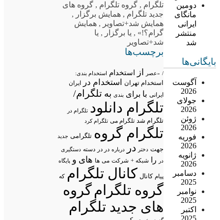
تلگرام
,
گروه تلگرام
,
گروه های
دومین
جدید تلگرام
,
همایش برگزار
,
مانگای
همایش شد+تصاویر
,
همایش
ایرانی
گرام؟!»
,
یا برگزار
,
یا
منتشر
شد+تصاویر
شد
برچسب‌ها
بایگانی‌ها
از
استخدام
/
«عصر
استخدام بندی:
استخدام در
آگوست
استخدام تهران
ایران
2026
تلگرام/
به
با
برای
ایرانی
بندی
جولای
تلگرام دانلود
2026
تلگرام در
ژوئن
تلگرام شد
تلگرام می
تلگرام کرد
2026
تلگرام گروه
تلگرامی
فوریه
جدید
2026
در
جهت
در در
درباره
دسته
دستگیری
دختر
ژانویه
های
و
را
شبکه +
شرکت
می
در
ها
پایگاه
2026
کانال تلگرام
دسامبر
پیام
کانال
که
2025
گروه تلگرام
گروه
نوامبر
2025
های جدید تلگرام
اکتبر
2025
یک
گزیده خبری