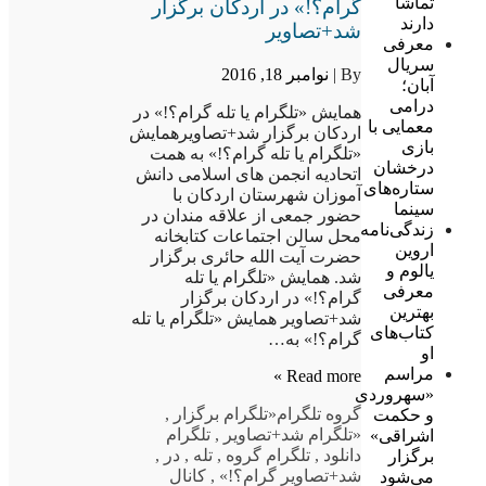
تماشا
گرام؟!» در اردکان برگزار
دارند
شد+تصاویر
معرفی
سریال
By |
نوامبر 18, 2016
آبان؛
درامی
همایش «تلگرام یا تله گرام؟!» در
معمایی با
اردکان برگزار شد+تصاویرهمایش
بازی
«تلگرام یا تله گرام؟!» به همت
درخشان
اتحادیه انجمن های اسلامی دانش
ستاره‌های
آموزان شهرستان اردکان با
سینما
حضور جمعی از علاقه مندان در
زندگی‌نامه
محل سالن اجتماعات کتابخانه
اروین
حضرت آیت الله حائری برگزار
یالوم و
شد. همایش «تلگرام یا تله
معرفی
گرام؟!» در اردکان برگزار
بهترین
شد+تصاویر همایش «تلگرام یا تله
کتاب‌های
گرام؟!» به…
او
مراسم
Read more »
«سهروردی
گروه تلگرام
«تلگرام برگزار
,
و حکمت
«تلگرام شد+تصاویر
,
تلگرام
اشراقی»
دانلود
,
تلگرام گروه
,
تله
,
در
,
برگزار
شد+تصاویر گرام؟!»
,
کانال
می‌شود