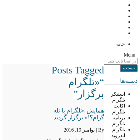
خانه
Menu
Posts Tagged
“«تلگرام
دسته‌ها
برگزار”
استیکر
تلگرام
اکانت
همایش «تلگرام یا تله
تلگرام
گرام؟!» برگزار گردید
برنامه
تلگرام
تلگرام
By |
نوامبر 19, 2016
اندروید