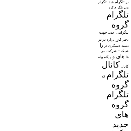
تلگرام شد
تلگرام
در
می
تلگرام کرد
تلگرام
گروه
تلگرامی
جهت
جدید
در
در در
درباره
دختر
را
دسته
دستگیری در
شبکه +
شرکت
می
های
و
پیام
ها
پایگاه
کانال
کانال
تلگرام
که
گروه
تلگرام
گروه
های
جدید