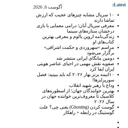
Latest:
آگوست 6, 2026
۱۰ سریال مشابه چیزهای عجیب که ارزش
تماشا دارند
معرفی سریال آبان؛ درامی معمایی با بازی
درخشان ستاره‌های سینما
زندگی‌نامه اروین یالوم و معرفی بهترین
کتاب‌های او
مراسم «سهروردی و حکمت اشراقی»
برگزار می‌شود
دومین مانگای ایرانی منتشر شد
صفویه نقش مهمی در احیای عناصر هویتی
ایران ایفا کرد
۱۰انیمه برتر بهار ۲۰۲۶ که باید ببینید: فصل
سورپرایزها!
وداع با رهبر شهید انقلاب
بهترین خوانندگان جهان؛ از اسطوره‌های
کلاسیک تا معروف‌ترین خواننده جهان در
سال ۲۰۲۶
گوست کردن (Ghosting) یعنی چی؟ علت
گوستینگ در رابطه + راهکار