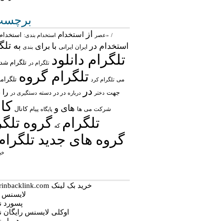
برچسب‌
از
استخدام
استخدام 
/
«عصر
استخدام بندی:
تلگ
به
استخدام در
با
برای
ایران
ایرانی
بندی
تلگرام دانلود
تلگرام شد
تلگرام در
تلگرام گروه
تلگرام
می
تلگرام کرد
در
را
جهت
در در
ش
درباره
دسته
دستگیری در
دختر
کان
های
و
شرکت
می
پیام
کانال
ها
پایگاه
تلگرام
گروه تلگر
که
گروه های جدید تلگرام
خب
خرید بک لینک behtarinbacklink.com
لایسنس نو
پسورد نود
اوکلی لایسنس رایگان نود