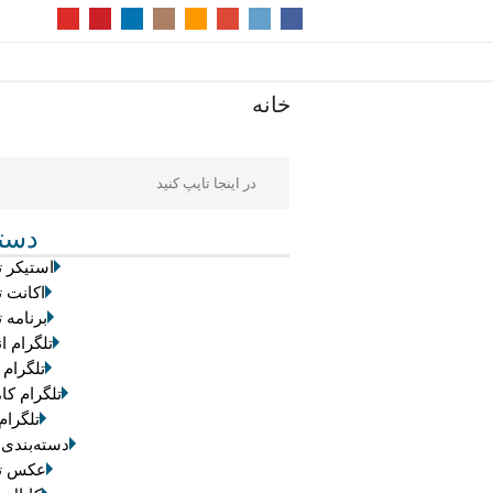
خانه
دسته
استیکر ت
اکانت ت
برنامه ت
تلگرام ان
تلگرام 
تلگرام کام
تلگرام
دسته‌بندی
عکس تل