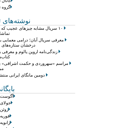
کانال ت
گروه ت
نوشته‌های ت
۱۰ سریال مشابه چیزهای عجیب که
تماشا 
معرفی سریال آبان؛ درامی معمایی با
درخشان ستاره‌های س
زندگی‌نامه اروین یالوم و معرفی ب
کتاب‌ه
مراسم «سهروردی و حکمت اشراقی» بر
می
دومین مانگای ایرانی منت
بایگان
آگوست 2026
جولای 2026
ژوئن 2026
فوریه 2026
ژانویه 026