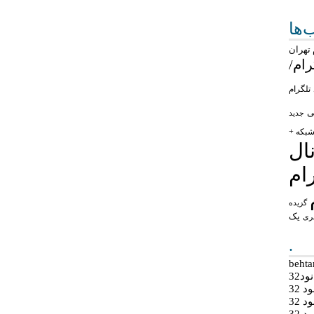
ها
تهران
رام/
تلگرام
ی
جدید
بکه +
ال
ام
گزیده
یک
ری
.
د32
 32
 32