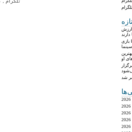
لگرام
تلگرام
,
گ
لگرام
ازه
 ارزش
دارند
 بازی
ینما
هترین
ای او
گزار
‌شود
شر شد
ی‌ها
2