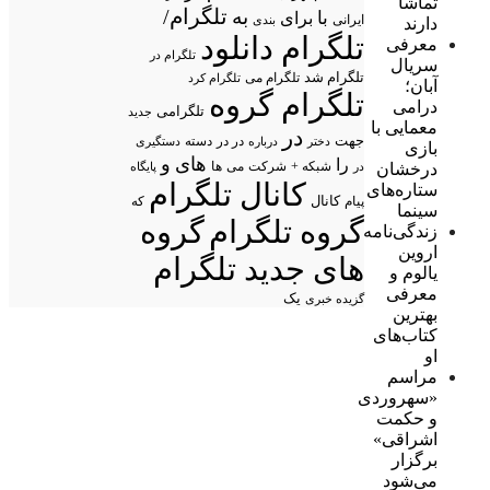
تماشا
تلگرام/
به
با
برای
ایرانی
بندی
دارند
تلگرام دانلود
معرفی
تلگرام در
سریال
تلگرام شد
تلگرام می
تلگرام کرد
آبان؛
تلگرام گروه
درامی
تلگرامی
جدید
معمایی با
در
جهت
در در
درباره
دسته
دستگیری
دختر
بازی
های
و
را
شبکه +
شرکت
می
درخشان
در
ها
پایگاه
کانال تلگرام
ستاره‌های
پیام
کانال
که
سینما
گروه تلگرام
گروه
زندگی‌نامه
اروین
های جدید تلگرام
یالوم و
معرفی
یک
گزیده خبری
بهترین
کتاب‌های
او
مراسم
«سهروردی
و حکمت
اشراقی»
برگزار
می‌شود