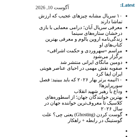
Latest:
آگوست 10, 2026
۱۰ سریال مشابه چیزهای عجیب که ارزش
تماشا دارند
معرفی سریال آبان؛ درامی معمایی با بازی
درخشان ستاره‌های سینما
زندگی‌نامه اروین یالوم و معرفی بهترین
کتاب‌های او
مراسم «سهروردی و حکمت اشراقی»
برگزار می‌شود
دومین مانگای ایرانی منتشر شد
صفویه نقش مهمی در احیای عناصر هویتی
ایران ایفا کرد
۱۰انیمه برتر بهار ۲۰۲۶ که باید ببینید: فصل
سورپرایزها!
وداع با رهبر شهید انقلاب
بهترین خوانندگان جهان؛ از اسطوره‌های
کلاسیک تا معروف‌ترین خواننده جهان در
سال ۲۰۲۶
گوست کردن (Ghosting) یعنی چی؟ علت
گوستینگ در رابطه + راهکار