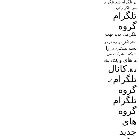
تلگرام شد
تلگرام
در
می
تلگرام کرد
تلگرام
گروه
تلگرامی
جهت
جدید
در
در در
درباره
دختر
را
دسته
دستگیری در
شبکه +
شرکت
می
های
و
پیام
ها
پایگاه
کانال
کانال
تلگرام
که
گروه
تلگرام
گروه
های
جدید