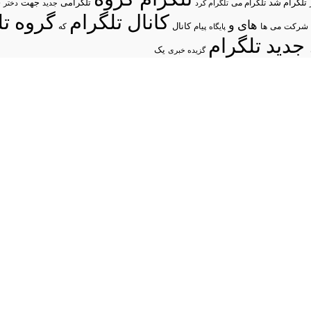
د
تلگرام شد
تلگرامی
تلگرام می
جهت
تلگرام کرد
جدید
دختر
کانال تلگرام
گروه تل
های
و
شرکت
می
پیام
کانال
ها
پایگاه
که
جدید تلگرام
یک
گزیده خبری