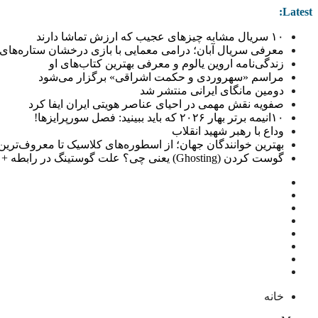
Latest:
۱۰ سریال مشابه چیزهای عجیب که ارزش تماشا دارند
معرفی سریال آبان؛ درامی معمایی با بازی درخشان ستاره‌های 
زندگی‌نامه اروین یالوم و معرفی بهترین کتاب‌های او
مراسم «سهروردی و حکمت اشراقی» برگزار می‌شود
دومین مانگای ایرانی منتشر شد
صفویه نقش مهمی در احیای عناصر هویتی ایران ایفا کرد
۱۰انیمه برتر بهار ۲۰۲۶ که باید ببینید: فصل سورپرایزها!
وداع با رهبر شهید انقلاب
بهترین خوانندگان جهان؛ از اسطوره‌های کلاسیک تا معروف‌ترین خو
گوست کردن (Ghosting) یعنی چی؟ علت گوستینگ در رابطه + راهکار
خانه