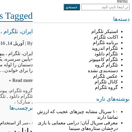
Menu
Posts Tagged “، 
دسته‌ها
ایران، تلگرام ،
استیکر تلگرام
اکانت تلگرام
برنامه تلگرام
By |
آوریل 14, 2016
تلگرام اندروید
ایران، تلگرام ، 
تلگرام دانلود
«پایین سرسره، یک
تلگرام کامپیوتر
دستمان را لوله م
تلگرام گروه
را برای خواندن…
دسته‌بندی نشده
عکس تلگرام
Read more »
کانال تلگرام
گروه تلگرام
گروه تلگرام
، پیون
تلگرام دانلود
,
تلگ
نوشته‌های تازه
,
مبارک! ،
برچسب‌ها
۱۰ سریال مشابه چیزهای عجیب که ارزش
تماشا دارند
از
معرفی سریال آبان؛ درامی معمایی با بازی
استخدام
/
«عصر
درخشان ستاره‌های سینما
دانلود