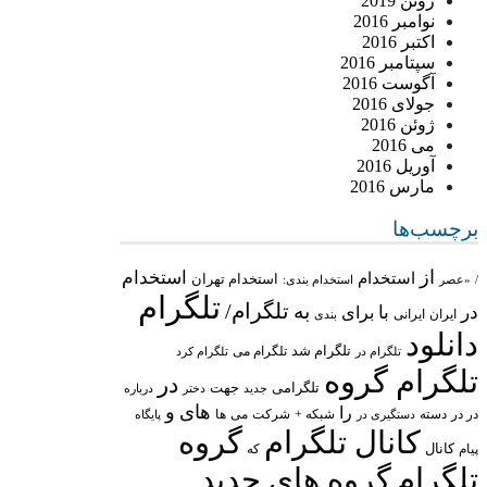
ژوئن 2019
نوامبر 2016
اکتبر 2016
سپتامبر 2016
آگوست 2016
جولای 2016
ژوئن 2016
می 2016
آوریل 2016
مارس 2016
برچسب‌ها
از
استخدام
استخدام
استخدام تهران
/
«عصر
استخدام بندی:
تلگرام
تلگرام/
به
در
با
برای
ایران
ایرانی
بندی
دانلود
تلگرام شد
تلگرام می
تلگرام در
تلگرام کرد
تلگرام گروه
در
تلگرامی
جهت
جدید
درباره
دختر
های
و
را
در در
شبکه +
شرکت
می
دسته
دستگیری در
ها
پایگاه
کانال تلگرام
گروه
پیام
کانال
که
تلگرام
گروه های جدید