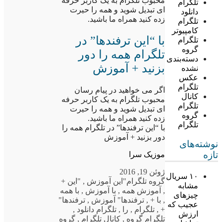
محبوب تلگرام به یک کاربر حرفه
تلگرام
ای تبدیل شوید و همه را حیرت
دانلود
زده کنید همراه ما باشید.
تلگرام
کامپیوتر
با “این ترفندها” در
تلگرام
گروه
تلگرام همه را دور
دسته‌بندی
بزنید + آموزش
نشده
عکس
تلگرام
اگر می خواهید در پیام رسان
کانال
محبوب تلگرام به یک کاربر حرفه
تلگرام
ای تبدیل شوید و همه را حیرت
گروه
زده کنید همراه ما باشید.
تلگرام
با “این ترفندها” در تلگرام همه را
دور بزنید + آموزش
نوشته‌های
تازه
موزیک سرا
ژوئن 19, 2016
۱۰ سریال
گروه تلگرام
"این آموزش
,
"این +
مشابه
,
آموزش همه
,
با آموزش
,
با همه
چیزهای
,
با +
,
ترفندها" آموزش
,
ترفندها"
عجیب که
+
,
تلگرام
,
را
,
تلگرام دانلود
,
ارزش
تلگرام گروه
,
کانال تلگرام
,
گروه