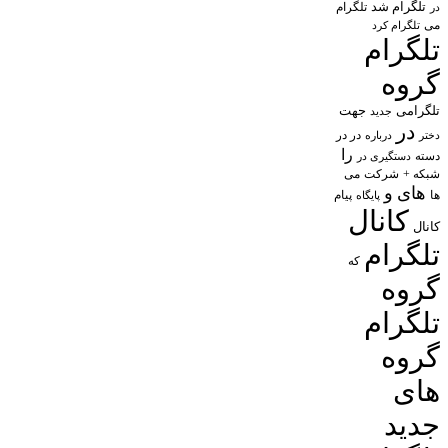
تلگرام شد
تلگرام
در
می
تلگرام کرد
تلگرام
گروه
تلگرامی
جهت
جدید
در
در در
درباره
دختر
را
دسته
دستگیری در
شبکه +
شرکت
می
های
و
پیام
ها
پایگاه
کانال
کانال
تلگرام
که
گروه
تلگرام
گروه
های
جدید