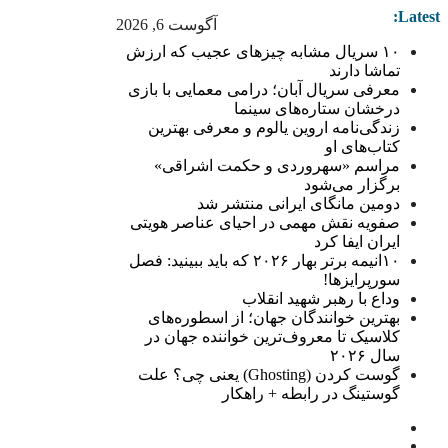
Latest:
آگوست 6, 2026
۱۰ سریال مشابه چیزهای عجیب که ارزش
تماشا دارند
معرفی سریال آبان؛ درامی معمایی با بازی
درخشان ستاره‌های سینما
زندگی‌نامه اروین یالوم و معرفی بهترین
کتاب‌های او
مراسم «سهروردی و حکمت اشراقی»
برگزار می‌شود
دومین مانگای ایرانی منتشر شد
صفویه نقش مهمی در احیای عناصر هویتی
ایران ایفا کرد
۱۰انیمه برتر بهار ۲۰۲۶ که باید ببینید: فصل
سورپرایزها!
وداع با رهبر شهید انقلاب
بهترین خوانندگان جهان؛ از اسطوره‌های
کلاسیک تا معروف‌ترین خواننده جهان در
سال ۲۰۲۶
گوست کردن (Ghosting) یعنی چی؟ علت
گوستینگ در رابطه + راهکار