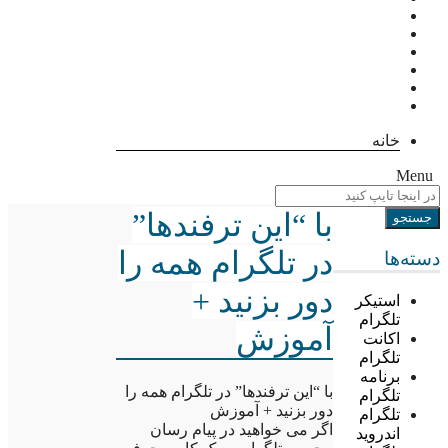
خانه
Menu
با “این ترفندها”
در تلگرام همه را
دسته‌ها
دور بزنید +
استیکر
تلگرام
آموزش
اکانت
تلگرام
برنامه
با “این ترفندها” در تلگرام همه را
تلگرام
دور بزنید + آموزش
تلگرام
اگر می خواهید در پیام رسان
اندروید