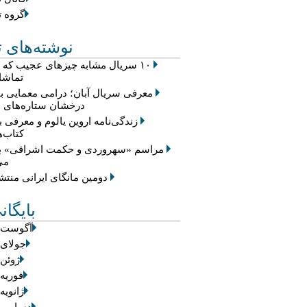
گروه ت
نوشته‌های ت
۱۰ سریال مشابه چیزهای عجیب که
تماشا 
معرفی سریال آبان؛ درامی معمایی با
درخشان ستاره‌های س
زندگی‌نامه اروین یالوم و معرفی ب
کتاب‌ه
مراسم «سهروردی و حکمت اشراقی» بر
می
دومین مانگای ایرانی منت
بایگان
آگوست 2026
جولای 2026
ژوئن 2026
فوریه 2026
ژانویه 026