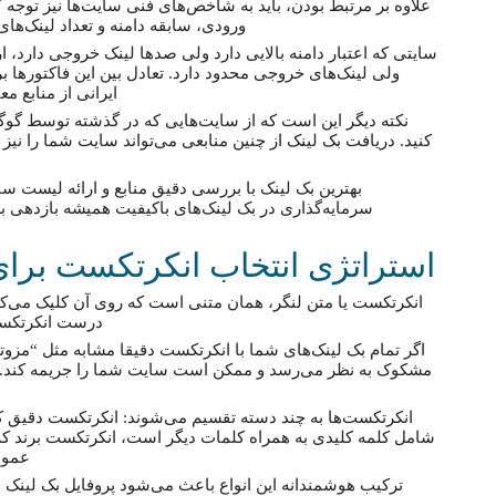
علاوه بر مرتبط بودن، باید به شاخص‌های فنی سایت‌ها نیز توجه کن
ورودی، سابقه دامنه و تعداد لینک‌های
سایتی که اعتبار دامنه بالایی دارد ولی صدها لینک خروجی دارد،
ولی لینک‌های خروجی محدود دارد. تعادل بین این فاکتورها
ایرانی از منابع مع
نکته دیگر این است که از سایت‌هایی که در گذشته توسط گوگل
کنید. دریافت بک لینک از چنین منابعی می‌تواند سایت شما را نیز
بهترین بک لینک با بررسی دقیق منابع و ارائه لیست سای
سرمایه‌گذاری در بک لینک‌های باکیفیت همیشه بازدهی به
استراتژی انتخاب انکرتکست برای
انکرتکست یا متن لنگر، همان متنی است که روی آن کلیک می‌کن
درست انکرتکست 
اگر تمام بک لینک‌های شما با انکرتکست دقیقا مشابه مثل “مزوتر
مشکوک به نظر می‌رسد و ممکن است سایت شما را جریمه کند. بناب
انکرتکست‌ها به چند دسته تقسیم می‌شوند: انکرتکست دقیق 
شامل کلمه کلیدی به همراه کلمات دیگر است، انکرتکست برند که
عمومی
ترکیب هوشمندانه این انواع باعث می‌شود پروفایل بک لینک ش