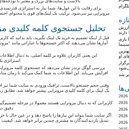
بالاست و سایت‌های بزرگ و معتبر با بودجه‌های
لگرام
برای رقابت با این غول‌ها، شما نیاز به استراتژی قدرتمندی
مزوتراپی نیز می‌شود. ترکیب بک لینک‌های قوی با محتوای اخت
ازه
تحلیل جستجوی کلمه کلیدی مزوت
 ارزش
دارند
قبل از اینکه تصمیم به خرید بک لینک بگیرید، باید بدانید که کار
 بازی
آمارها نشان می‌دهند که اکثر جستجوها با عباراتی مانند “مزو
ینما
هترین
این یعنی کاربران علاوه بر کلمه اصلی، به دنبال اطلاعا
ای او
استراتژی بک
گزار
بررسی گوگل ترندز نشان می‌دهد که جستجوی کلمه مزوتراپی 
‌شود
افزایش می‌یابد. این اطلاعات به شما کمک می‌کند تا زمان منا
شر شد
وقتی حجم جستجو بالاست، ترافیک ورودی به سایت شما نیز اف
ی‌ها
بک لینک برای کلمه کلیدی مزوتراپی بیشتر خواهد شد. تطابق زمان
کاربرانی که به دنبال مزوتراپی هستند معمولا در مرحله تصمیم‌گیری
دقیق درب
اگر سایت شما بتواند این نیازها را پاسخ دهد و در عین حال با خ
تبدیل بازدیدکنندگان به مشتری چندین برابر خواهد شد. کیفیت 
2