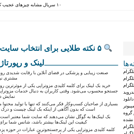
۱۰ سریال مشابه چیزهای عجیب 
۵ نکته طلایی برای انتخاب سا
لینک و رپورتاژ
‌ها
لگرام
صنعت زیبایی و پزشکی در فضای آنلاین با رقابت شدیدی روبه‌
مشتری نیا
لگرام
لگرام
خرید بک لینک برای کلمه کلیدی مزوتراپی یکی از موثرترین رو
جستجو محسوب می‌شود. وقتی کاربران به دنبال خدمات مزوتراپ
دروید
نمایش د
دانلود
بسیاری از صاحبان کسب‌وکار فکر می‌کنند که تنها با تولید محتوا می‌
پیوتر
است که بدون آگاهی از اینکه بک لینک چیست و درک 
 گروه
بک لینک‌ها به گوگل نشان می‌دهند که سایت شما معتبر است و 
 نشده
کیفیت این لینک‌ها بیشتر باشد، شانس شما برای قر
گرام
کلمه کلیدی مزوتراپی یکی از پرجستجوترین عبارات در حوزه پزش
لگرام