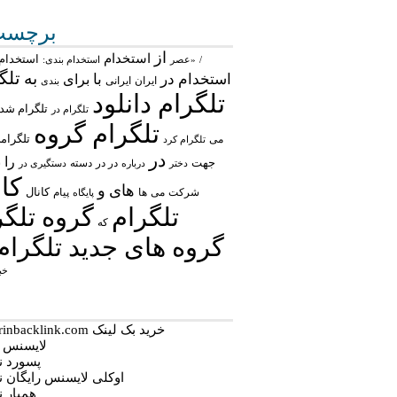
برچسب‌
از
استخدام
استخدام 
/
«عصر
استخدام بندی:
تلگ
به
استخدام در
با
برای
ایران
ایرانی
بندی
تلگرام دانلود
تلگرام شد
تلگرام در
تلگرام گروه
تلگرام
می
تلگرام کرد
در
را
جهت
در در
ش
درباره
دسته
دستگیری در
دختر
کان
های
و
شرکت
می
پیام
کانال
ها
پایگاه
تلگرام
گروه تلگر
که
گروه های جدید تلگرام
خب
خرید بک لینک behtarinbacklink.com
لایسنس نو
پسورد نود
اوکلی لایسنس رایگان نود
همیار نود