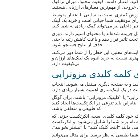
ید. اعتبار دامنه، کیفیت محتوا، میزان ترافیک
 خروجی از مهم‌ترین معیارهای ارزیابی هستند.
 ارزش کمتری نسبت به سایتی با اعتبار متوسط
 برای موفقیت شما حیاتی است و خرید بک لینک
تبر داخلی نیز می‌تواند کمک زیادی به شما کند.
 جریمه شده‌اند یا محتوای اسپم دارند، دوری
 تحت تاثیر قرار دهد و باعث کاهش رتبه یا حتی
حذف از نتایج جستجو شود.
ت‌های معتبر، این خطر را از شما دور می‌کند.
تری نسبت به خرید انبوه بک لینک‌های ارزان و
بی‌کیفیت دارد.
 کلمه کلیدی مزوتراپی
ید و به صفحه دیگری منتقل می‌شوید. انتخاب
در بک لینک‌سازی اهمیت بسیار زیادی دارد.
اپی” یا “کلینیک مزوتراپی” باشند، برای گوگل
راین باید تنوعی در انکرتکست‌ها ایجاد کنید
که طبیعی و منطقی باشد.
که خود کلمه کلیدی است، انکرتکست جزئی که
 نام برند شما را شامل می‌شود، و انکرتکست
 مانند “اینجا کلیک کنید” یا “بیشتر بخوانید”.
ما طبیعی به نظر برسد. برای مثال می‌توانید