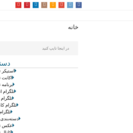
خانه
دسته
استیکر ت
اکانت ت
برنامه ت
تلگرام ان
تلگرام 
تلگرام کام
تلگرام
دسته‌بندی
عکس تل
کانال ت