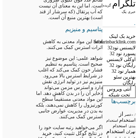
تلگرام
است. اما این به معنای آن نیست
گزیده
که آب پرتقال (که سرشار از قند
یک
خبری
است) بهترین منبع آن است.
.
پتاسیم و منیزیم
خرید بک لینک
ادعا: این مواد معدنی به کاهش
behtarinbacklink.com
اثرات استرس کمک می‌کنند.
لایسنس نود32
پسورد نود 32
شواهد علمی: این موضوع نیز
اوکلی لایسنس
صحیح است. پتاسیم به تنظیم
رایگان نود 32
فشار خون کمک می‌کند که اغلب
همیار نود 32
در شرایط استرس بالا می‌رود.
بهترین سئو
منیزیم نیز در تولید انرژی نقش
رایگان
دارد و استرس مزمن می‌تواند
آنتی ویروس
ذخایر آن را در بدن کاهش دهد. اما
تحت شبکه
این مواد معدنی مستقیماً سطح
برچسب‌ها
کورتیزول را کاهش نمی‌دهند، بلکه
به بدن در مدیریت عوارض جانبی
از
/
«عصر
استرس کمک می‌کنند.
استخدام
استخدام
استخدام
بندی:
اگر می‌خواهید رتبه سایت خود را
استخدام
تهران
در نتایج گوگل تثبیت کنید،
خرید
در
با