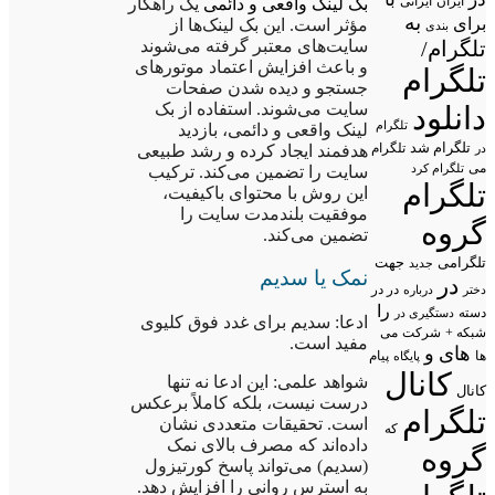
ایران
ایرانی
بک لینک واقعی و دائمی
یک راهکار
به
برای
مؤثر است. این بک لینک‌ها از
بندی
تلگرام/
سایت‌های معتبر گرفته می‌شوند
و باعث افزایش اعتماد موتورهای
تلگرام
جستجو و دیده شدن صفحات
سایت می‌شوند. استفاده از بک
دانلود
تلگرام
لینک واقعی و دائمی، بازدید
تلگرام شد
تلگرام
در
هدفمند ایجاد کرده و رشد طبیعی
می
تلگرام کرد
سایت را تضمین می‌کند. ترکیب
تلگرام
این روش با محتوای باکیفیت،
موفقیت بلندمدت سایت را
گروه
تضمین می‌کند.
تلگرامی
جهت
جدید
نمک یا سدیم
در
در در
درباره
دختر
را
دسته
دستگیری در
ادعا: سدیم برای غدد فوق کلیوی
شبکه +
شرکت
می
مفید است.
های
و
پیام
ها
پایگاه
کانال
شواهد علمی: این ادعا نه تنها
کانال
درست نیست، بلکه کاملاً برعکس
تلگرام
است. تحقیقات متعددی نشان
که
داده‌اند که مصرف بالای نمک
گروه
(سدیم) می‌تواند پاسخ کورتیزول
به استرس روانی را افزایش دهد.