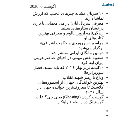
Latest:
آگوست 6, 2026
۱۰ سریال مشابه چیزهای عجیب که ارزش
تماشا دارند
معرفی سریال آبان؛ درامی معمایی با بازی
درخشان ستاره‌های سینما
زندگی‌نامه اروین یالوم و معرفی بهترین
کتاب‌های او
مراسم «سهروردی و حکمت اشراقی»
برگزار می‌شود
دومین مانگای ایرانی منتشر شد
صفویه نقش مهمی در احیای عناصر هویتی
ایران ایفا کرد
۱۰انیمه برتر بهار ۲۰۲۶ که باید ببینید: فصل
سورپرایزها!
وداع با رهبر شهید انقلاب
بهترین خوانندگان جهان؛ از اسطوره‌های
کلاسیک تا معروف‌ترین خواننده جهان در
سال ۲۰۲۶
گوست کردن (Ghosting) یعنی چی؟ علت
گوستینگ در رابطه + راهکار