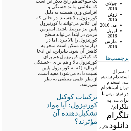
یک سوءتفاهم رایج دیگر این است
جولای
که علائمی مانند خستگی و
2016
افزایش وزن همیشه به دلیل
ژوئن
کورتیزول بالا هستند. در حالی که
2016
این علائم می‌توانند با کورتیزول
می 2016
پایین نیز مرتبط باشند. استرس
آوریل
مزمن در ابتدا می‌تواند سطح
2016
کورتیزول را بالا ببرد، اما در
مارس
درازمدت ممکن است منجر به
2016
کاهش آن شود. بنابراین، این ادعا
که کوکتل کورتیزول هم برای
برچسب‌ها
کورتیزول بالا و هم برای «خستگی
آدرنال» (که به کورتیزول پایین
از
/
«عصر
نسبت داده می‌شود) مفید است،
استخدام
استخدام
از نظر علمی منطقی به نظر
استخدام
بندی:
نمی‌رسد.
استخدام
تهران
در
با
ایران
ایرانی
ترکیبات کوکتل
به
برای
بندی
کورتیزول: آیا مواد
تلگرام/
تشکیل‌دهنده آن
تلگرام
مؤثرند؟
دانلود
تلگرام