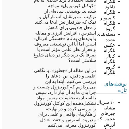
باشید، احتمالاً با ترند جدیدی به نام
تلگرام
«کوکتل کورتیزول» مواجه
دانلود
شده‌اید. نوشیدنی ساده‌ای از
تلگرام
ترکیب آب پرتقال، آب نارگیل و
کامپیوتر
نمک که طرفدارانش ادعا می‌کنند
تلگرام
راه‌حل جادویی برای کاهش
گروه
استرس ، افزایش انرژی و مقابله
دسته‌بندی
با پدیده‌ای به نام «خستگی آدرنال»
نشده
است. اما آیا این نوشیدنی معروف
عکس
واقعاً از نظر علمی مؤثر است یا
تلگرام
صرفاً یک ترند دیگر در دنیای شلوغ
کانال
سلامتی است؟
تلگرام
گروه
در این مقاله از «چطور»، با نگاهی
تلگرام
علمی و دقیق، این ادعاها را
بررسی می‌کنیم. ابتدا به این
نوشته‌های
می‌پردازیم که کورتیزول چیست و
تازه
چرا بدن ما به آن نیاز دارد، سپس
با استناد به تحقیقات معتبر، مواد
۱۰ سریال
تشکیل‌دهنده این کوکتل کورتیزول
مشابه
را بررسی کرده و در نهایت،
چیزهای
راهکارهای واقعی و علمی برای
عجیب که
مدیریت استرس و حفظ تعادل
ارزش
کورتیزول معرفی می‌کنیم.