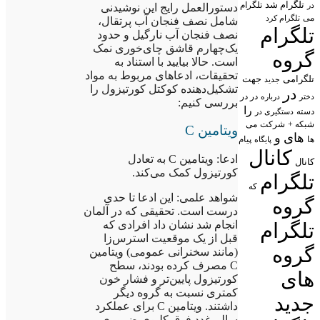
تلگرام شد
تلگرام
در
دستورالعمل رایج این نوشیدنی
می
تلگرام کرد
شامل نصف فنجان آب پرتقال،
تلگرام
نصف فنجان آب نارگیل و حدود
یک‌چهارم قاشق چای‌خوری نمک
گروه
است. حالا بیایید با استناد به
تحقیقات، ادعاهای مربوط به مواد
تلگرامی
جهت
جدید
تشکیل‌دهنده کوکتل کورتیزول را
در
در در
درباره
دختر
بررسی کنیم:
را
دسته
دستگیری در
شبکه +
شرکت
می
ویتامین C
های
و
پیام
ها
پایگاه
کانال
ادعا: ویتامین C به تعادل
کانال
کورتیزول کمک می‌کند.
تلگرام
که
شواهد علمی: این ادعا تا حدی
گروه
درست است. تحقیقی که در آلمان
انجام شد نشان داد افرادی که
تلگرام
قبل از یک موقعیت استرس‌زا
گروه
(مانند سخنرانی عمومی) ویتامین
C مصرف کرده بودند، سطح
های
کورتیزول پایین‌تر و فشار خون
کمتری نسبت به گروه دیگر
جدید
داشتند. ویتامین C برای عملکرد
سالم غدد فوق کلیوی ضروری