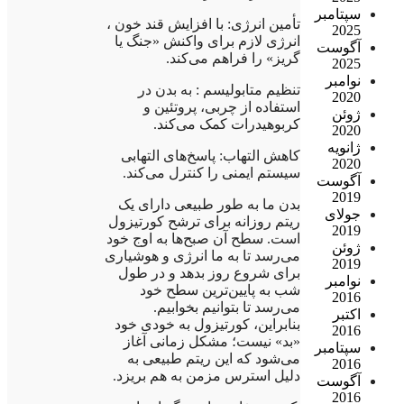
سپتامبر
تأمین انرژی: با افزایش قند خون ،
2025
انرژی لازم برای واکنش «جنگ یا
آگوست
گریز» را فراهم می‌کند.
2025
نوامبر
تنظیم متابولیسم : به بدن در
2020
استفاده از چربی، پروتئین و
ژوئن
کربوهیدرات کمک می‌کند.
2020
ژانویه
کاهش التهاب: پاسخ‌های التهابی
2020
سیستم ایمنی را کنترل می‌کند.
آگوست
2019
بدن ما به طور طبیعی دارای یک
جولای
ریتم روزانه برای ترشح کورتیزول
2019
است. سطح آن صبح‌ها به اوج خود
ژوئن
می‌رسد تا به ما انرژی و هوشیاری
2019
برای شروع روز بدهد و در طول
نوامبر
شب به پایین‌ترین سطح خود
2016
می‌رسد تا بتوانیم بخوابیم.
اکتبر
بنابراین، کورتیزول به خودی خود
2016
«بد» نیست؛ مشکل زمانی آغاز
سپتامبر
می‌شود که این ریتم طبیعی به
2016
دلیل استرس مزمن به هم بریزد.
آگوست
2016