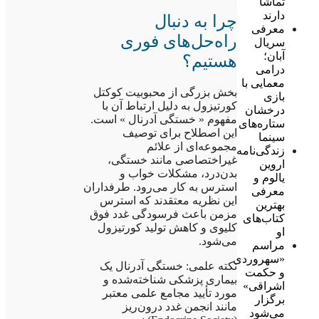
تماشا
دارند
چرا به دنبال
معرفی
راه‌حل‌های فوری
سریال
آبان؛
هستیم؟
درامی
معمایی با
بخش بزرگی از محبوبیت کوکتل
بازی
کورتیزول به دلیل ارتباط آن با
درخشان
مفهوم « خستگی آدرنال » است.
ستاره‌های
این اصطلاح برای توصیف
سینما
مجموعه‌ای از علائم
زندگی‌نامه
غیراختصاصی مانند خستگی،
اروین
بدن‌درد، مشکلات خواب و
یالوم و
استرس به کار می‌رود. طرفداران
معرفی
این نظریه معتقدند که استرس
بهترین
مزمن باعث فرسودگی غدد فوق
کتاب‌های
کلیوی و کاهش تولید کورتیزول
او
می‌شود.
مراسم
«سهروردی
نکته علمی: خستگی آدرنال یک
و حکمت
بیماری پزشکی شناخته‌شده و
اشراقی»
مورد تأیید مجامع علمی معتبر
برگزار
مانند انجمن غدد درون‌ریز
می‌شود