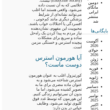
(Endocrine Society) نیست.
دومین
علائمی که به آن نسبت داده
مانگای
می‌شود، واقعی هستند اما اغلب
ایرانی
می‌توانند نشانه‌ای از شرایط
منتشر
پزشکی دیگری مانند کم‌خونی ،
شد
افسردگی یا اختلالات خواب باشند.
محبوبیت این مفهوم، نشان‌دهنده
بایگانی‌ها
نیاز مردم به پیدا کردن یک راه‌حل
ساده و سریع برای مشکلات
آگوست
پیچیده استرس و خستگی مزمن
2026
است.
جولای
2026
آیا هورمون استرس
ژوئن
دوست ماست؟
2026
فوریه
2026
کورتیزول اغلب به عنوان هورمون
ژانویه
استرس شناخته می‌شود و به
2026
عنوان ماده مضری برای ما به
دسامبر
تصویر کشیده می‌شود، اما ما
2025
بدون آن نمی‌توانیم زندگی کنیم.
نوامبر
این هورمون که توسط غدد فوق
2025
کلیوی تولید می‌شود، وظایف
اکتبر
حیاتی در بدن دارد:
2025