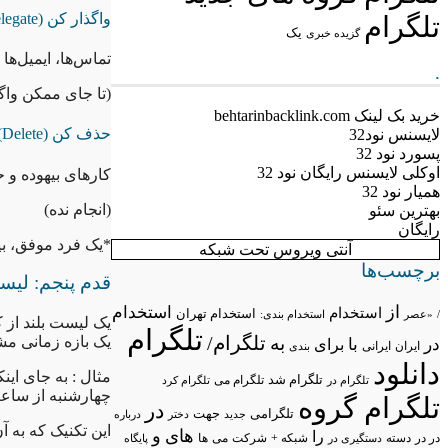
واگذار کن (Delegate)
تلگرام
یک
گزیده خبری
تماس‌ها، ایمیل‌ه
.
(تا جای ممکن واگذ
خرید بک لینک behtarinbacklink.com
حذف کن (Delete)
لایسنس نود32
پسورد نود 32
اوکلی لایسنس رایگان نود 32
کارهای بیهوده و 
همیار نود 32
(انجام نده)
بهترین سئو
رایگان
*یک فرد موفق، ب
آنتی ویروس تحت شبکه
برچسب‌ها
قدم پنجم: لیست
از
استخدام
استخدام
استخدام تهران
/
«عصر
استخدام بندی:
یک لیست بلند از 
تلگرام
تلگرام/
به
یک بازه زمانی م
در
با
برای
ایران
ایرانی
بندی
دانلود
مثال : به جای این
تلگرام شد
تلگرام می
تلگرام در
تلگرام کرد
چهارشنبه از ساعت ۷ تا ۷:۳۰ عصر را به «تمرین اسپانیایی» اخت
تلگرام گروه
در
تلگرامی
جهت
جدید
درباره
دختر
این تکنیک که به آن Time-Blocking می‌گویند، احتمال انجام کار را به شدت افزایش 
های
و
را
در در
شبکه +
شرکت
می
دسته
دستگیری در
ها
پایگاه