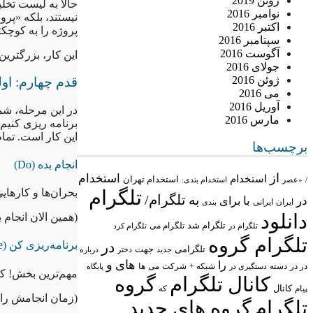
ژوئن 2019
حالا به لیست تخلی
نوامبر 2016
نیستند، بلکه «پر
اکتبر 2016
پروژه را به کوچک
سپتامبر 2016
آگوست 2016
این کار، بزرگترین
جولای 2016
ژوئن 2016
قدم چهارم: اول
می 2016
آوریل 2016
در این مرحله، شما
مارس 2016
برنامه ریزی کنیم 
این کار است. تمام
برچسب‌ها
انجام بده (Do)
از
استخدام
استخدام
استخدام تهران
/
«عصر
استخدام بندی:
تلگرام
بحران‌ها و کارهای
تلگرام/
به
در
با
برای
ایران
ایرانی
بندی
دانلود
(همین الان انجام ب
تلگرام شد
تلگرام می
تلگرام در
تلگرام کرد
تلگرام گروه
در
برنامه‌ریزی کن (Decide/Schedule)
تلگرامی
جهت
جدید
درباره
دختر
های
و
را
در در
شبکه +
شرکت
می
دسته
دستگیری در
ها
پایگاه
مهم‌ترین بخش! کار
کانال تلگرام
گروه
پیام
کانال
که
(زمان انجامش ر
تلگرام
گروه های جدید