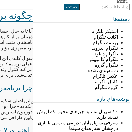
Menu
چگونه برنام
دسته‌ها
آیا تا به حال احسا
استیکر تلگرام
ذهنتان پر از کار
اکانت تلگرام
پاسختان مثبت است
برنامه تلگرام
برنامه‌ریزی مؤثر
تلگرام اندروید
تلگرام دانلود
سوال کلیدی این ا
تلگرام کامپیوتر
تلگرام گروه
دسته‌بندی نشده
اثبات‌شده برای ب
عکس تلگرام
کانال تلگرام
چرا برنامه
گروه تلگرام
نوشته‌های تازه
دلیل اصلی شکست ب
آنکه به «چرا» و 
۱۰ سریال مشابه چیزهای عجیب که ارزش
هورمون استرس و ف
تماشا دارند
پایین طراحی می‌
معرفی سریال آبان؛ درامی معمایی با بازی
درخشان ستاره‌های سینما
راهنمای ۷ مرحله‌ای برای اینکه چگونه برنامه ریزی کنیم