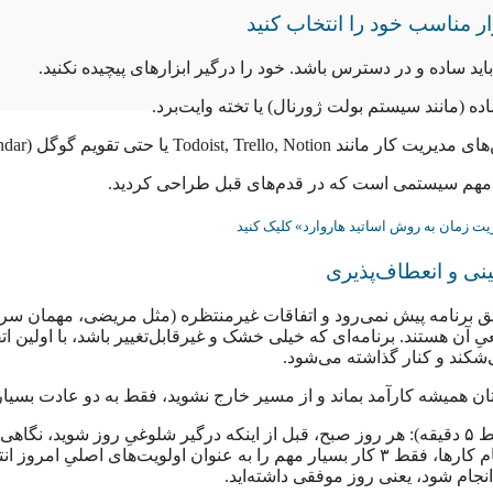
ر مناسب خود را انتخاب کنید
 باید ساده و در دسترس باشد. خود را درگیر ابزارهای پیچیده نکنید.
ده (مانند سیستم بولت ژورنال) یا تخته وایت‌برد.
Todoist, Trello, No یا حتی تقویم گوگل (Google Calendar).
 مهم سیستمی است که در قدم‌های قبل طراحی کردید.
یت زمان به روش اساتید هاروارد» کلیک کنید
ینی و انعطاف‌پذیری
برنامه پیش نمی‌رود و اتفاقات غیرمنتظره (مثل مریضی، مهمان سرزد
آن هستند. برنامه‌ای که خیلی خشک و غیرقابل‌تغییر باشد، با اولین اتف
‌شکند و کنار گذاشته می‌شود.
‌تان همیشه کارآمد بماند و از مسیر خارج نشوید، فقط به دو عادت بسیار 
چکاپ روزانه (فقط ۵ دقیقه): هر روز صبح، قبل از اینکه درگیر شلوغیِ روز شوید، نگاه
بیندازید. از بین تمام کارها، فقط ۳ کار بسیار مهم را به عنوان اولویت‌های اصلیِ ام