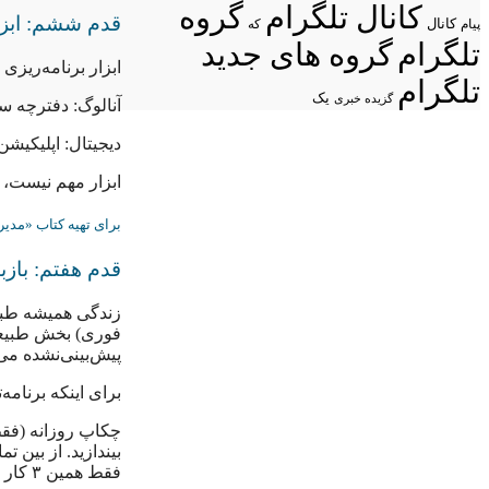
کانال تلگرام
گروه
قدم ششم: ابزا
پیام
کانال
که
تلگرام
گروه های جدید
ابزار برنامه‌ریزی
تلگرام
یک
گزیده خبری
آنالوگ: دفترچه سا
دیجیتال: اپلیکیشن‌های مدیریت کار مانند tion
ابزار مهم نیست،
برای تهیه کتاب «مدیر
قدم هفتم: بازب
زندگی همیشه طبق 
فوری) بخش طبیعیِ 
پیش‌بینی‌نشده می
برای اینکه برنامه
فقط همین ۳ کار انجام شود، یعنی روز موفقی داشته‌اید.