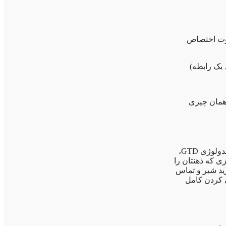
لوت اختصاص
 یک رابطه)
 همان چیزی
ذهن ما برای «ایده‌پردازی» عالی است، نه برای «نگهداری اطلاعات». دیوید آلن ، خالق متدولوژی GTD،
زی که ذهنتان را
ید شیر و تماس
 کردن کامل