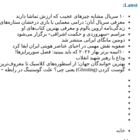
Latest:
۱۰ سریال مشابه چیزهای عجیب که ارزش تماشا دارند
معرفی سریال آبان؛ درامی معمایی با بازی درخشان ستاره‌های 
زندگی‌نامه اروین یالوم و معرفی بهترین کتاب‌های او
مراسم «سهروردی و حکمت اشراقی» برگزار می‌شود
دومین مانگای ایرانی منتشر شد
صفویه نقش مهمی در احیای عناصر هویتی ایران ایفا کرد
۱۰انیمه برتر بهار ۲۰۲۶ که باید ببینید: فصل سورپرایزها!
وداع با رهبر شهید انقلاب
بهترین خوانندگان جهان؛ از اسطوره‌های کلاسیک تا معروف‌ترین خو
گوست کردن (Ghosting) یعنی چی؟ علت گوستینگ در رابطه + راهکار
خانه