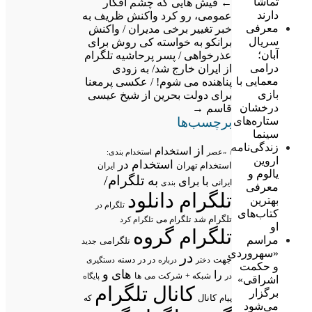
تماشا
←
فیش هایی که چشم افکار
دارند
عمومی، رو کرد
واکنش ظریف به
معرفی
خبر تغییر برخی مدیران / واکنش
سریال
برانکو به خواسته کی روش برای
آبان؛
عذرخواهی / پسر پرحاشیه تلگرام
درامی
از ایران خارج شد/ به زودی
معمایی با
پناهنده می شوم! / عکسی پرمعنا
بازی
برای دولت بحرین از شیخ عیسی
درخشان
قاسم
→
برچسب‌ها
ستاره‌های
سینما
زندگی‌نامه
از
استخدام
/
«عصر
استخدام بندی:
اروین
استخدام در
استخدام تهران
ایران
یالوم و
تلگرام/
به
با
برای
ایرانی
بندی
معرفی
تلگرام دانلود
بهترین
تلگرام در
کتاب‌های
تلگرام شد
تلگرام می
تلگرام کرد
او
تلگرام گروه
مراسم
تلگرامی
جدید
«سهروردی
در
جهت
در در
درباره
دسته
دستگیری
دختر
و حکمت
های
و
را
شبکه +
شرکت
می
در
ها
پایگاه
اشراقی»
کانال تلگرام
برگزار
پیام
کانال
که
می‌شود