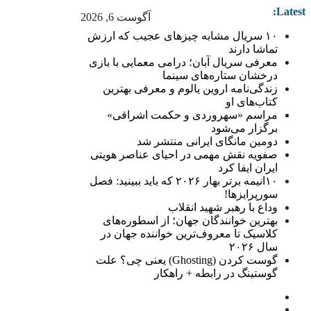
Latest:
آگوست 6, 2026
۱۰ سریال مشابه چیزهای عجیب که ارزش
تماشا دارند
معرفی سریال آبان؛ درامی معمایی با بازی
درخشان ستاره‌های سینما
زندگی‌نامه اروین یالوم و معرفی بهترین
کتاب‌های او
مراسم «سهروردی و حکمت اشراقی»
برگزار می‌شود
دومین مانگای ایرانی منتشر شد
صفویه نقش مهمی در احیای عناصر هویتی
ایران ایفا کرد
۱۰انیمه برتر بهار ۲۰۲۶ که باید ببینید: فصل
سورپرایزها!
وداع با رهبر شهید انقلاب
بهترین خوانندگان جهان؛ از اسطوره‌های
کلاسیک تا معروف‌ترین خواننده جهان در
سال ۲۰۲۶
گوست کردن (Ghosting) یعنی چی؟ علت
گوستینگ در رابطه + راهکار