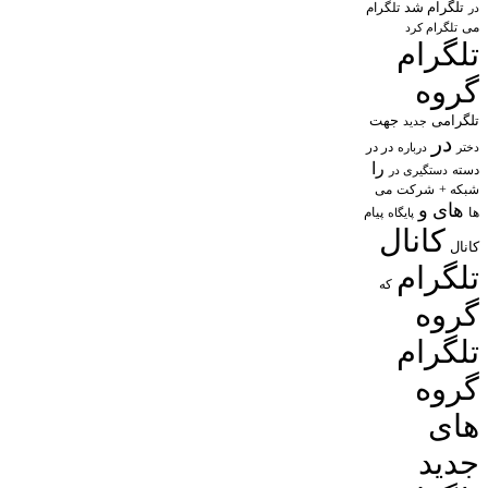
تلگرام شد
تلگرام
در
می
تلگرام کرد
تلگرام
گروه
تلگرامی
جهت
جدید
در
در در
درباره
دختر
را
دسته
دستگیری در
شبکه +
شرکت
می
های
و
پیام
ها
پایگاه
کانال
کانال
تلگرام
که
گروه
تلگرام
گروه
های
جدید