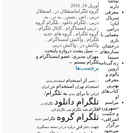
تماشا
آوریل 16, 2016
دارند
گروه تلگرام
استقلال در
,
استقلال
معرفی
دربی
,
اش
,
بستن
,
به در
,
به
سریال
دربی
,
تلگرام دانلود
,
تلگرام گروه
آبان؛
,
دربی اینستاگرام
,
کانال تلگرام
,
درامی
گروه تلگرام
,
گروه های جدید
معمایی با
تلگرام
,
واکنش اینستاگرام
,
بازی
واکنش در
,
واکنش دربی
درخشان
←
سیل پشت دروازه پایتخت
ستاره‌های
مهران مدیری: عضو اینستاگرام و
سینما
تلگرام نیستم
→
زندگی‌نامه
برچسب‌ها
اروین
یالوم و
از
معرفی
استخدام
/
«عصر
استخدام بندی:
بهترین
استخدام در
استخدام تهران
ایران
کتاب‌های
تلگرام/
به
با
برای
ایرانی
بندی
او
تلگرام دانلود
مراسم
تلگرام در
«سهروردی
تلگرام شد
تلگرام می
تلگرام کرد
و حکمت
تلگرام گروه
تلگرامی
اشراقی»
جدید
در
برگزار
جهت
در در
درباره
دسته
دستگیری
دختر
می‌شود
های
و