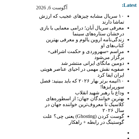
Latest:
آگوست 6, 2026
۱۰ سریال مشابه چیزهای عجیب که ارزش
تماشا دارند
معرفی سریال آبان؛ درامی معمایی با بازی
درخشان ستاره‌های سینما
زندگی‌نامه اروین یالوم و معرفی بهترین
کتاب‌های او
مراسم «سهروردی و حکمت اشراقی»
برگزار می‌شود
دومین مانگای ایرانی منتشر شد
صفویه نقش مهمی در احیای عناصر هویتی
ایران ایفا کرد
۱۰انیمه برتر بهار ۲۰۲۶ که باید ببینید: فصل
سورپرایزها!
وداع با رهبر شهید انقلاب
بهترین خوانندگان جهان؛ از اسطوره‌های
کلاسیک تا معروف‌ترین خواننده جهان در
سال ۲۰۲۶
گوست کردن (Ghosting) یعنی چی؟ علت
گوستینگ در رابطه + راهکار