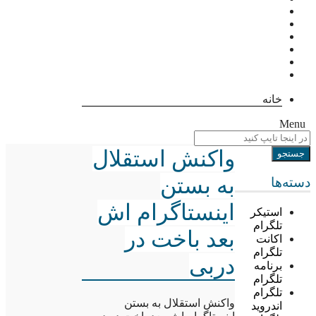
خانه
Menu
واکنش استقلال
به بستن
دسته‌ها
اینستاگرام اش
استیکر
تلگرام
بعد باخت در
اکانت
تلگرام
دربی
برنامه
تلگرام
تلگرام
واکنش استقلال به بستن
اندروید