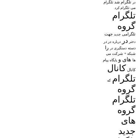
تلگرام شد
تلگرام
در
می
تلگرام کرد
تلگرام
گروه
تلگرامی
جهت
جدید
در
در در
درباره
دختر
را
دسته
دستگیری در
شبکه +
شرکت
می
های
و
پیام
ها
پایگاه
کانال
کانال
تلگرام
که
گروه
تلگرام
گروه
های
جدید