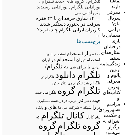
تماشا
تلگرام
,
گروه های جدید تلگرام
,
دارند
نوزادانی تلگرام
,
نوزادانی رسیدند
معرفی
,
نوزادانی می
سریال
←
۱۴ سارق حرفه ای با ۴۴ فقره
آبان؛
سرقت در بجنورد دستگیر شدند
درامی
کاربران ایرانی تلگرام چند نفرند؟
→
معمایی با
برچسب‌ها
بازی
درخشان
ستاره‌های
از
استخدام
/
«عصر
استخدام بندی:
سینما
استخدام در
استخدام تهران
ایران
زندگی‌نامه
تلگرام/
به
با
برای
ایرانی
بندی
اروین
تلگرام دانلود
یالوم و
تلگرام در
معرفی
تلگرام شد
تلگرام می
تلگرام کرد
بهترین
تلگرام گروه
کتاب‌های
تلگرامی
جدید
او
در
جهت
در در
درباره
دسته
دستگیری
دختر
مراسم
های
و
را
شبکه +
شرکت
می
در
ها
پایگاه
«سهروردی
کانال تلگرام
و حکمت
پیام
کانال
که
اشراقی»
گروه تلگرام
گروه
برگزار
می‌شود