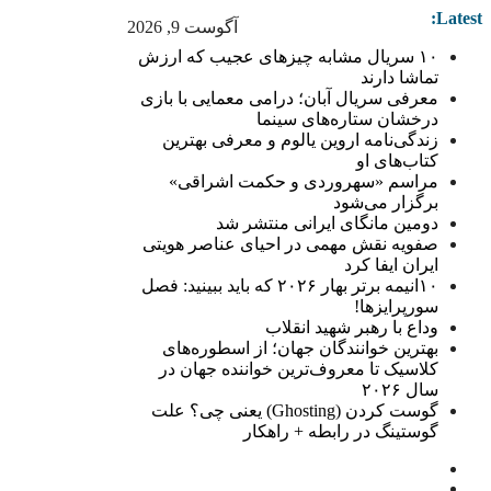
Latest:
آگوست 9, 2026
۱۰ سریال مشابه چیزهای عجیب که ارزش
تماشا دارند
معرفی سریال آبان؛ درامی معمایی با بازی
درخشان ستاره‌های سینما
زندگی‌نامه اروین یالوم و معرفی بهترین
کتاب‌های او
مراسم «سهروردی و حکمت اشراقی»
برگزار می‌شود
دومین مانگای ایرانی منتشر شد
صفویه نقش مهمی در احیای عناصر هویتی
ایران ایفا کرد
۱۰انیمه برتر بهار ۲۰۲۶ که باید ببینید: فصل
سورپرایزها!
وداع با رهبر شهید انقلاب
بهترین خوانندگان جهان؛ از اسطوره‌های
کلاسیک تا معروف‌ترین خواننده جهان در
سال ۲۰۲۶
گوست کردن (Ghosting) یعنی چی؟ علت
گوستینگ در رابطه + راهکار