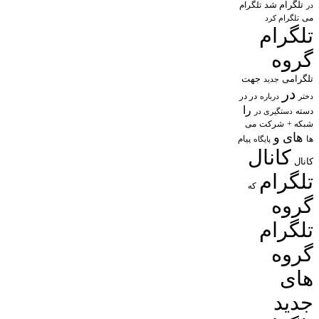
تلگرام شد
تلگرام
در
می
تلگرام کرد
تلگرام
گروه
تلگرامی
جهت
جدید
در
در در
درباره
دختر
را
دسته
دستگیری در
شبکه +
شرکت
می
های
و
پیام
ها
پایگاه
کانال
کانال
تلگرام
که
گروه
تلگرام
گروه
های
جدید