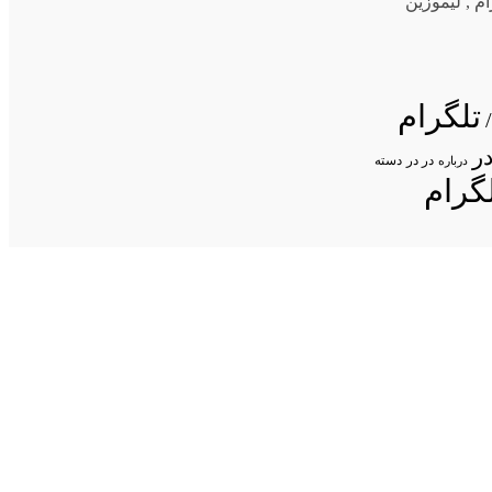
ام
,
لیموزین
تلگرام
ر
در در
درباره
دسته
گرام