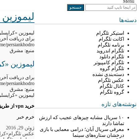
Menu
لیموزین 
دسته‌ها
لیموزین «کرایسلر
استیکر تلگرام
برای دریافت آخری
اکانت تلگرام
legram.me/persiankhodro
برنامه تلگرام
منبع: مشرق
تلگرام اندروید
تلگرام دانلود
لیموزین «ک
تلگرام کامپیوتر
تلگرام گروه
دسته‌بندی نشده
برای دریافت آخری
عکس تلگرام
legram.me/persiankhodro
کانال تلگرام
منبع: مشرق
گروه تلگرام
لیموزین «کرایسلر
نوشته‌های تازه
خرید vpn از طریق بانک ملی
خرم خبر
۱۰ سریال مشابه چیزهای عجیب که ارزش
تماشا دارند
ژوئن 29, 2016
معرفی سریال آبان؛ درامی معمایی با بازی
عکس تلگرام
«کرا
درخشان ستاره‌های سینما