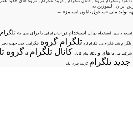
دانلود
,
تلگرام گروه
,
کانال تلگرام
,
گروه تلگرام
,
گروه های جدید تلگر
ین ایران
,
لیموزین به
 تولید ملی
«ساغول نایلون ایستمز»
→
تلگرام/
به
استخدام در
با
برای
استخدام تهران
ایران
استخدام بندی:
ایرانی
بندی
تلگرام گروه
د
تلگرام شد
تلگرامی
تلگرام می
جهت
تلگرام کرد
جدید
دختر
کانال تلگرام
گروه تل
های
و
شرکت
می
پیام
کانال
ها
پایگاه
که
جدید تلگرام
یک
گزیده خبری