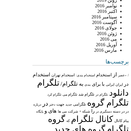
ژوئن 2019
نوامبر 2016
اکتبر 2016
سپتامبر 2016
آگوست 2016
جولای 2016
ژوئن 2016
می 2016
آوریل 2016
مارس 2016
برچسب‌ها
از
استخدام
استخدام
استخدام تهران
/
«عصر
استخدام بندی:
تلگرام
تلگرام/
به
در
با
برای
ایران
ایرانی
بندی
دانلود
تلگرام شد
تلگرام می
تلگرام در
تلگرام کرد
تلگرام گروه
در
تلگرامی
جهت
جدید
درباره
دختر
های
و
را
در در
شبکه +
شرکت
می
دسته
دستگیری در
ها
پایگاه
کانال تلگرام
گروه
پیام
کانال
که
تلگرام
گروه های جدید