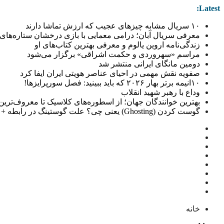
Latest:
۱۰ سریال مشابه چیزهای عجیب که ارزش تماشا دارند
معرفی سریال آبان؛ درامی معمایی با بازی درخشان ستاره‌های 
زندگی‌نامه اروین یالوم و معرفی بهترین کتاب‌های او
مراسم «سهروردی و حکمت اشراقی» برگزار می‌شود
دومین مانگای ایرانی منتشر شد
صفویه نقش مهمی در احیای عناصر هویتی ایران ایفا کرد
۱۰انیمه برتر بهار ۲۰۲۶ که باید ببینید: فصل سورپرایزها!
وداع با رهبر شهید انقلاب
بهترین خوانندگان جهان؛ از اسطوره‌های کلاسیک تا معروف‌ترین خو
گوست کردن (Ghosting) یعنی چی؟ علت گوستینگ در رابطه + راهکار
خانه