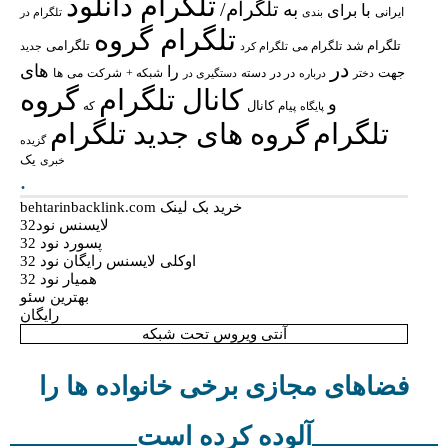
تلگرام دانلود
تلگرام/
به
با
برای
ایرانی
بندی
تلگرام در
تلگرام گروه
تلگرام شد
تلگرامی
تلگرام می
تلگرام کرد
جدید
در
های
را
جهت
در در
شبکه +
شرکت
می
درباره
دسته
دستگیری در
ها
دختر
کانال تلگرام
گروه
و
پیام
کانال
پایگاه
که
تلگرام
گروه های جدید تلگرام
گزیده
یک
خبری
.
خرید بک لینک behtarinbacklink.com
لایسنس نود32
پسورد نود 32
اوکلی لایسنس رایگان نود 32
همیار نود 32
بهترین سئو
رایگان
آنتی ویروس تحت شبکه
فضاهای مجازی برخی خانواده ها را
آلوده کرده است