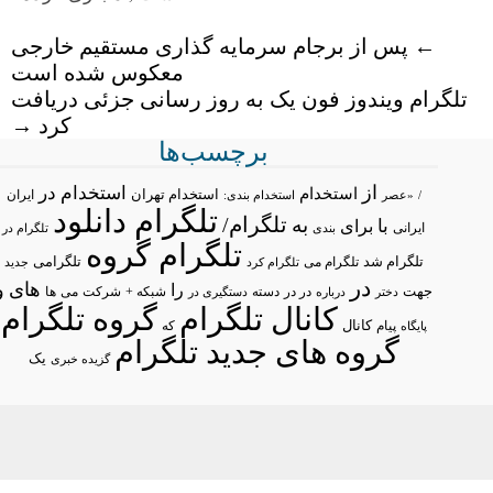
←
پس از برجام سرمایه گذاری مستقیم خارجی
معکوس شده است
تلگرام ویندوز فون یک به روز رسانی جزئی دریافت
کرد
→
برچسب‌ها
از
استخدام در
استخدام
استخدام تهران
ایران
/
«عصر
استخدام بندی:
تلگرام دانلود
تلگرام/
به
با
برای
ایرانی
بندی
تلگرام در
تلگرام گروه
تلگرام شد
تلگرامی
تلگرام می
تلگرام کرد
جدید
در
های
و
را
جهت
در در
شبکه +
شرکت
می
درباره
دسته
دستگیری در
ها
دختر
کانال تلگرام
گروه تلگرام
پیام
کانال
پایگاه
که
گروه های جدید تلگرام
یک
گزیده خبری