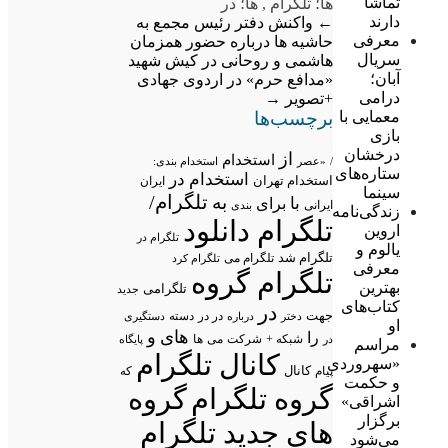
تماشا
ها؛ تلگرام
,
ها؛ در
دارند
←
واکنش دفتر رئیس مجمع به
معرفی
حاشیه ها درباره حضور همزمان
سریال
هاشمی و روحانی در کیش
شهید
آبان؛
«مدافع حرم» در اردوی جهادی
درامی
+تصویر
→
برچسب‌ها
معمایی با
بازی
درخشان
از
استخدام
/
«عصر
استخدام بندی:
ستاره‌های
استخدام در
استخدام تهران
ایران
سینما
تلگرام/
به
با
برای
ایرانی
بندی
زندگی‌نامه
تلگرام دانلود
اروین
تلگرام در
یالوم و
تلگرام شد
تلگرام می
تلگرام کرد
معرفی
تلگرام گروه
بهترین
تلگرامی
جدید
کتاب‌های
در
جهت
در در
درباره
دسته
دستگیری
دختر
او
های
و
را
شبکه +
شرکت
می
در
ها
پایگاه
مراسم
کانال تلگرام
«سهروردی
پیام
کانال
که
و حکمت
گروه تلگرام
گروه
اشراقی»
برگزار
های جدید تلگرام
می‌شود