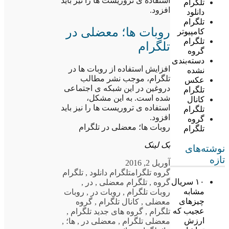
استفاده ی تروریست ها را نیز باید
تلگرام
افزود.
دانلود
تلگرام
روبات ها؛ معضلی در
کامپیوتر
تلگرام
تلگرام
گروه
دسته‌بندی
افزایش استفاده از روبات ها در
نشده
تلگرام، موجب نشر مطالب
عکس
دروغین در این شبکه ی اجتماعی
تلگرام
شده است. به این مشکل،
کانال
استفاده ی تروریست ها را نیز باید
تلگرام
افزود.
گروه
روبات ها؛ معضلی در تلگرام
تلگرام
بک لینک
نوشته‌های
تازه
آوریل 2, 2016
گروه تلگرام
تلگرام دانلود
,
تلگرام
۱۰ سریال
گروه
,
تلگرام معضلی
,
در
,
مشابه
روبات تلگرام
,
روبات در
,
روبات
چیزهای
معضلی
,
کانال تلگرام
,
گروه
عجیب که
تلگرام
,
گروه های جدید تلگرام
,
ارزش
معضلی تلگرام
,
معضلی در
,
ها؛
,