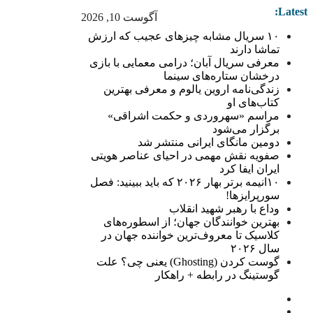
Latest:
آگوست 10, 2026
۱۰ سریال مشابه چیزهای عجیب که ارزش
تماشا دارند
معرفی سریال آبان؛ درامی معمایی با بازی
درخشان ستاره‌های سینما
زندگی‌نامه اروین یالوم و معرفی بهترین
کتاب‌های او
مراسم «سهروردی و حکمت اشراقی»
برگزار می‌شود
دومین مانگای ایرانی منتشر شد
صفویه نقش مهمی در احیای عناصر هویتی
ایران ایفا کرد
۱۰انیمه برتر بهار ۲۰۲۶ که باید ببینید: فصل
سورپرایزها!
وداع با رهبر شهید انقلاب
بهترین خوانندگان جهان؛ از اسطوره‌های
کلاسیک تا معروف‌ترین خواننده جهان در
سال ۲۰۲۶
گوست کردن (Ghosting) یعنی چی؟ علت
گوستینگ در رابطه + راهکار