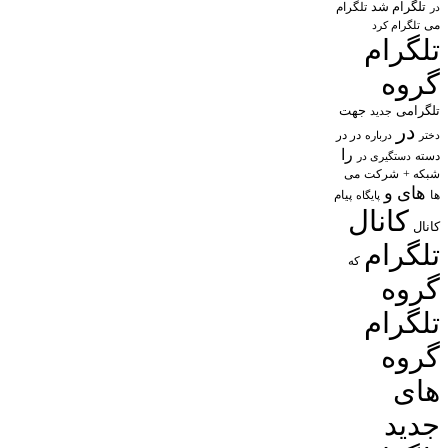
تلگرام شد
تلگرام
در
می
تلگرام کرد
تلگرام
گروه
تلگرامی
جهت
جدید
در
در در
درباره
دختر
را
دسته
دستگیری در
شبکه +
شرکت
می
های
و
پیام
ها
پایگاه
کانال
کانال
تلگرام
که
گروه
تلگرام
گروه
های
جدید