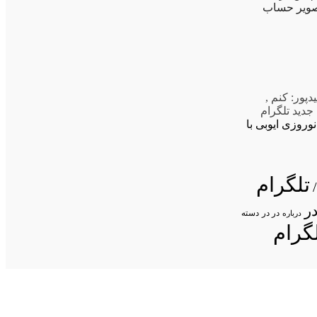
تصویر حساب
دپور: کنم
,
جدید تلگرام
نوروزی ایوبی با
تلگرام
ر
در در
درباره
دسته
گرام