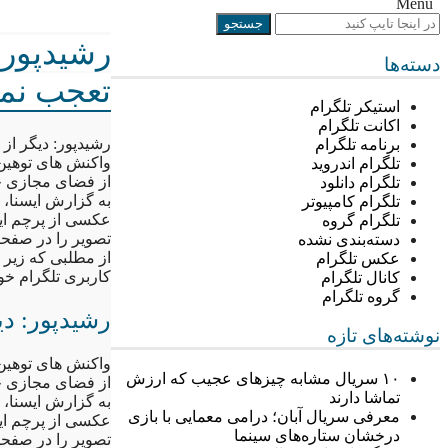
Menu
رشیدپور:
دسته‌ها
تعجب نم
استیکر تلگرام
اکانت تلگرام
رشیدپور: دیگر از
برنامه تلگرام
واکنش های توهین 
تلگرام اندروید
از فضای مجازی خ
تلگرام دانلود
به گزارش ایسنا، 
تلگرام کامپیوتر
عکسی از پرچم ایر
تلگرام گروه
تصویر را در صفح
دسته‌بندی نشده
از مطلبی که زیر 
عکس تلگرام
کاربری تلگرام خو
کانال تلگرام
گروه تلگرام
رشیدپور: د
نوشته‌های تازه
واکنش های توهین 
۱۰ سریال مشابه چیزهای عجیب که ارزش
از فضای مجازی خ
تماشا دارند
به گزارش ایسنا، 
معرفی سریال آبان؛ درامی معمایی با بازی
عکسی از پرچم ایر
درخشان ستاره‌های سینما
تصویر را در صفح