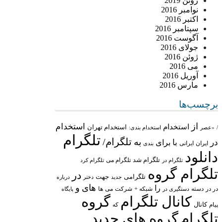
ژوئن 2019
نوامبر 2016
اکتبر 2016
سپتامبر 2016
آگوست 2016
جولای 2016
ژوئن 2016
می 2016
آوریل 2016
مارس 2016
برچسب‌ها
از
استخدام
استخدام
استخدام تهران
/
«عصر
استخدام بندی:
تلگرام
تلگرام/
به
در
با
برای
ایران
ایرانی
بندی
دانلود
تلگرام شد
تلگرام می
تلگرام در
تلگرام کرد
تلگرام گروه
در
تلگرامی
جهت
جدید
درباره
دختر
های
و
را
در در
شبکه +
شرکت
می
دسته
دستگیری در
ها
پایگاه
کانال تلگرام
گروه
پیام
کانال
که
تلگرام
گروه های جدید