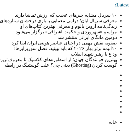
Latest:
۱۰ سریال مشابه چیزهای عجیب که ارزش تماشا دارند
معرفی سریال آبان؛ درامی معمایی با بازی درخشان ستاره‌های 
زندگی‌نامه اروین یالوم و معرفی بهترین کتاب‌های او
مراسم «سهروردی و حکمت اشراقی» برگزار می‌شود
دومین مانگای ایرانی منتشر شد
صفویه نقش مهمی در احیای عناصر هویتی ایران ایفا کرد
۱۰انیمه برتر بهار ۲۰۲۶ که باید ببینید: فصل سورپرایزها!
وداع با رهبر شهید انقلاب
بهترین خوانندگان جهان؛ از اسطوره‌های کلاسیک تا معروف‌ترین خو
گوست کردن (Ghosting) یعنی چی؟ علت گوستینگ در رابطه + راهکار
خانه