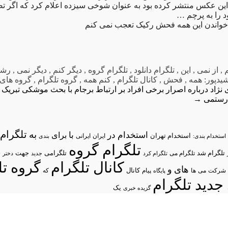
این عکس منتشر کرده بود به عنوان شوخی سیزده اعلام کرد که اگر 
د را به پرچم …
 خواندن این همه فحش رکیک تعجب نمی کنم
,
از نمی
,
این
,
تلگرام دانلود
,
تلگرام گروه
,
دیگر کنم
,
دیگر نمی
,
رشی
یدپور: همه
,
فحش
,
کانال تلگرام
,
کنم همه
,
گروه تلگرام
,
گروه های 
نژاد درباره اصرار برخی افراد بر ارتباط برجام با بحث موشکی
تبریک 
ارستمی
→
تلگرام/
به
استخدام در
با
برای
استخدام تهران
ایران
استخدام بندی:
ایرانی
بندی
تلگرام گروه
د
تلگرام شد
تلگرامی
تلگرام می
جهت
تلگرام کرد
جدید
دختر
کانال تلگرام
گروه تل
های
و
شرکت
می
پیام
کانال
ها
پایگاه
که
جدید تلگرام
یک
گزیده خبری