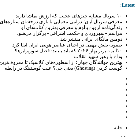
Latest:
۱۰ سریال مشابه چیزهای عجیب که ارزش تماشا دارند
معرفی سریال آبان؛ درامی معمایی با بازی درخشان ستاره‌های 
زندگی‌نامه اروین یالوم و معرفی بهترین کتاب‌های او
مراسم «سهروردی و حکمت اشراقی» برگزار می‌شود
دومین مانگای ایرانی منتشر شد
صفویه نقش مهمی در احیای عناصر هویتی ایران ایفا کرد
۱۰انیمه برتر بهار ۲۰۲۶ که باید ببینید: فصل سورپرایزها!
وداع با رهبر شهید انقلاب
بهترین خوانندگان جهان؛ از اسطوره‌های کلاسیک تا معروف‌ترین خو
گوست کردن (Ghosting) یعنی چی؟ علت گوستینگ در رابطه + راهکار
خانه