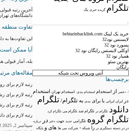
تلگرام
آخرین رتبه قبولی
یک
گزیده خبری
دانشگاه‌های تهران، زیر ۰
.
تفاوت منطقه ۱، ۲ و ۳ در قبولی چیست؟
خرید بک لینک behtarinbacklink.com
این تفاوت‌ها به 
لایسنس نود32
پسورد نود 32
آیا ممکن است ب
اوکلی لایسنس رایگان نود 32
همیار نود 32
بله، آمار قبولی ه
بهترین سئو
رایگان
مقاله‌های مرتب
آنتی ویروس تحت شبکه
برچسب‌ها
رتبه لازم برای رو
از
استخدام
استخدام
استخدام تهران
/
«عصر
استخدام بندی:
رتبه لازم برای رش
تلگرام
تلگرام/
به
در
با
برای
ایران
ایرانی
بندی
رتبه لازم برای ر
دانلود
تلگرام شد
تلگرام می
تلگرام در
تلگرام کرد
رتبه لازم برای دا
تلگرام گروه
در
تلگرامی
جهت
جدید
درباره
دختر
سپتامبر 2, 2025
2
های
و
را
در در
شبکه +
شرکت
می
دسته
دستگیری در
ها
پایگاه
دسته‌بندی نشده