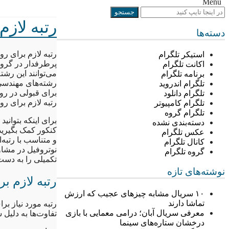
Menu
رتبه لاز
دسته‌ها
رتبه لازم برای ر
استیکر تلگرام
پرطرفدار در گروه
اکانت تلگرام
می‌توانند این رشت
برنامه تلگرام
رشته‌های مهندسی ن
تلگرام اندروید
برای قبولی در ر
تلگرام دانلود
رتبه لازم برای روانشناسی ا
تلگرام کامپیوتر
تلگرام گروه
برای اینکه بتوانید
دسته‌بندی نشده
کنکور کمک بگیرید.
عکس تلگرام
و متناسب با رتبه‌
کانال تلگرام
نوتروفیل در مشاو
گروه تلگرام
تکمیلی را به دست 
نوشته‌های تازه
رتبه لازم ب
۱۰ سریال مشابه چیزهای عجیب که ارزش
تماشا دارند
رتبه مورد نیاز ب
معرفی سریال آبان؛ درامی معمایی با بازی
تفاوت‌ها به دلیل
درخشان ستاره‌های سینما