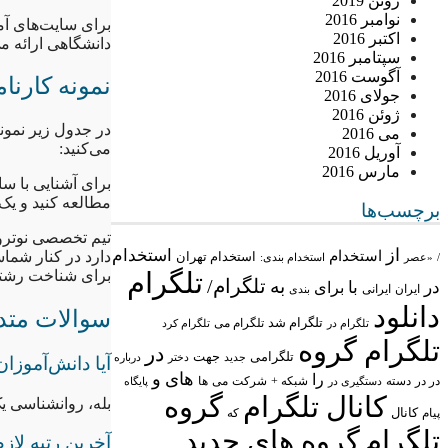
ژوئن 2019
نوامبر 2016
برای سایت‌های آ
اکتبر 2016
دانشگاهی ارائه می
سپتامبر 2016
آگوست 2016
نمونه کارنا
جولای 2016
ژوئن 2016
می 2016
می‌کنید:
آوریل 2016
مارس 2016
برای آشنایی با س
مطالعه کنید و یک
برچسب‌ها
تیم تخصصی نوتروفی
از
استخدام
استخدام
دارد در کنار شماس
استخدام تهران
/
«عصر
استخدام بندی:
تلگرام
برای شناخت رشته‌
تلگرام/
به
در
با
برای
ایران
ایرانی
بندی
دانلود
سوالات متد
تلگرام شد
تلگرام می
تلگرام در
تلگرام کرد
تلگرام گروه
در
تلگرامی
جهت
جدید
درباره
دختر
آیا دانش‌آموزا
های
و
را
در در
شبکه +
شرکت
می
دسته
دستگیری در
ها
پایگاه
کانال تلگرام
گروه
بله، روانشناسی 
پیام
کانال
که
تلگرام
گروه های جدید
آخرین رتبه لاز