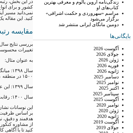
در این بخش، رتبه
زندگی‌نامه اروین یالوم و معرفی بهترین
کشور و برای انوا
کتاب‌های او
نمی‌دانید مسیر آ
مراسم «سهروردی و حکمت اشراقی»
کنید. این مقاله 
برگزار می‌شود
دومین مانگای ایرانی منتشر شد
مقایسه رتبه
بایگانی‌ها
بررسی نتایج سال‌
آگوست 2026
تغییرات محسوسی
جولای 2026
ژوئن 2026
به عنوان مثال:
فوریه 2026
سال ۳۹۸
ژانویه 2026
۱۵۰۰ در منطقه ۱ بود.
دسامبر 2025
نوامبر 2025
سال ۱۳۹۹: این عدد به حدود ۱۸۰۰ افزایش یافت، زیرا تعداد متقاضیان بیشتر شد.
اکتبر 2025
سپتامبر 2025
سال ۱۴۰۰: رقابت دوباره شدیدتر شد و میانگین به حدود ۱۲۰۰ رسید.
آگوست 2025
نوامبر 2020
این نوسانات نشان
ژوئن 2020
بر اساس ظرفیت‌ها 
ژانویه 2020
هدفمند و دقیق، ن
آگوست 2019
از مشاوره کنکور 
جولای 2019
کنید تا با آگاهی 