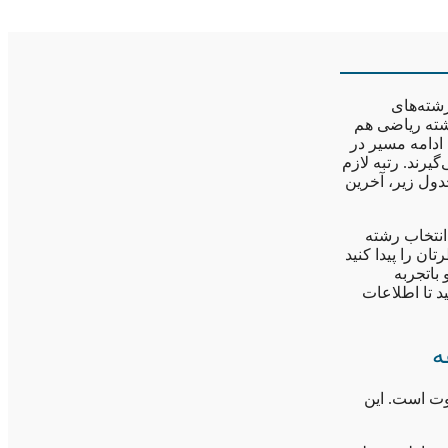
شته‌های
رشته ریاضی هم
 ادامه مسیر در
یرند. رتبه لازم
ول زیر، آخرین
 انتخاب رشته
ان را پیدا کنید
باتجربه
د تا اطلاعات
ه
وت است. این