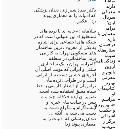
تماشا
دارند
دکتر صیاد شیرازی، دندان پزشکی
معرفی
که ادبیات را به معماری پیوند
سریال
زد!+عکس
آبان؛
درامی
سلامانه : «خانه ای با نرده های
معمایی با
نستعلیق!» این عنوانی است که در
بازی
شبکه های اجتماعی برای اشاره
درخشان
به یکی از معروف ترین ساختمان
ستاره‌های
های مسکونی تهران به کار می
سینما
برند. ساختمانی در منطقه
زندگی‌نامه
کامرانیه تهران با یک ساختاری
اروین
سنتی و ایرانی که هویت اصلی آن
یالوم و
آجرهای خشتی دست ساز ایرانی
معرفی
است و در طراحی نرده های
بهترین
تراس آن از اشعار فارسی با خط
کتاب‌های
سیاه مشق استفاده شده است.
او
تصویر آن ایده خلاقانه چند ماه
مراسم
پیش در سایت های خبری و
«سهروردی
اینستاگرام و تلگرام دست به
و حکمت
دست می شد، بی آنکه …
اشراقی»
دندان پزشکی که ادبیات را به
برگزار
معماری پیوند زد!
می‌شود