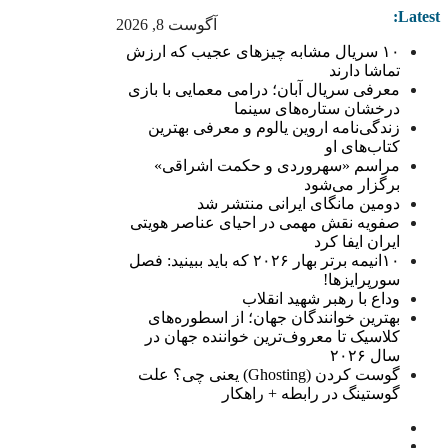
Latest:
آگوست 8, 2026
۱۰ سریال مشابه چیزهای عجیب که ارزش
تماشا دارند
معرفی سریال آبان؛ درامی معمایی با بازی
درخشان ستاره‌های سینما
زندگی‌نامه اروین یالوم و معرفی بهترین
کتاب‌های او
مراسم «سهروردی و حکمت اشراقی»
برگزار می‌شود
دومین مانگای ایرانی منتشر شد
صفویه نقش مهمی در احیای عناصر هویتی
ایران ایفا کرد
۱۰انیمه برتر بهار ۲۰۲۶ که باید ببینید: فصل
سورپرایزها!
وداع با رهبر شهید انقلاب
بهترین خوانندگان جهان؛ از اسطوره‌های
کلاسیک تا معروف‌ترین خواننده جهان در
سال ۲۰۲۶
گوست کردن (Ghosting) یعنی چی؟ علت
گوستینگ در رابطه + راهکار