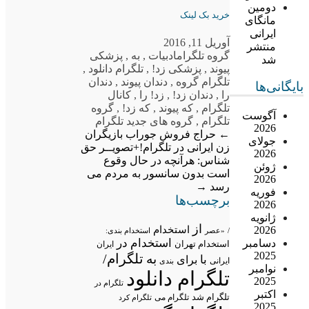
دومین
خرید بک لینک
مانگای
ایرانی
آوریل 11, 2016
منتشر
گروه تلگرام
ادبیات
,
به
,
پزشکی
شد
پیوند
,
پزشکی زد!
,
تلگرام دانلود
,
تلگرام گروه
,
دندان پیوند
,
دندان
بایگانی‌ها
را
,
دندان زد!
,
زد! را
,
کانال
تلگرام
,
که پیوند
,
که زد!
,
گروه
آگوست
تلگرام
,
گروه های جدید تلگرام
2026
←
حراج فروش جوراب بازیگران
جولای
زن ایرانی در تلگرام!+تصویــر
حق
2026
شناس: هرآنچه در حال وقوع
ژوئن
است بدون سانسور به مردم می
2026
رسد
→
فوریه
برچسب‌ها
2026
ژانویه
از
استخدام
2026
/
«عصر
استخدام بندی:
استخدام در
دسامبر
استخدام تهران
ایران
2025
تلگرام/
به
با
برای
ایرانی
بندی
نوامبر
تلگرام دانلود
2025
تلگرام در
اکتبر
تلگرام شد
تلگرام می
تلگرام کرد
2025