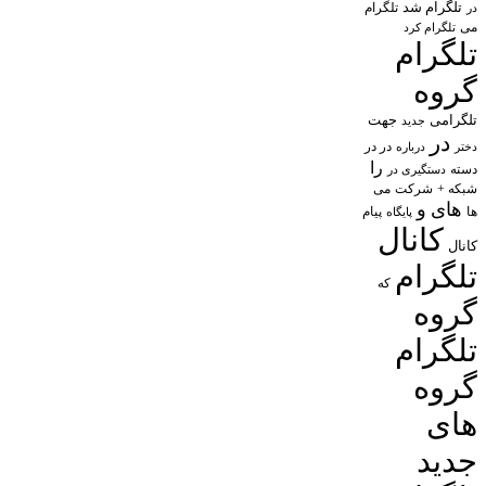
تلگرام شد
تلگرام
در
می
تلگرام کرد
تلگرام
گروه
تلگرامی
جهت
جدید
در
در در
درباره
دختر
را
دسته
دستگیری در
شبکه +
شرکت
می
های
و
پیام
ها
پایگاه
کانال
کانال
تلگرام
که
گروه
تلگرام
گروه
های
جدید