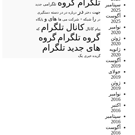
تلگرام گروه
تلگرامی
سپتامبر
جدید
2025
در
جهت
در در
درباره
دسته
دستگیری
دختر
آگوست
های
و
را
شبکه +
شرکت
می
در
ها
پایگاه
2025
کانال تلگرام
نوامبر
پیام
کانال
که
2020
گروه تلگرام
گروه
ژوئن
2020
های جدید تلگرام
ژانویه
2020
یک
گزیده خبری
آگوست
2019
جولای
2019
ژوئن
2019
نوامبر
2016
اکتبر
2016
سپتامبر
2016
آگوست
2016