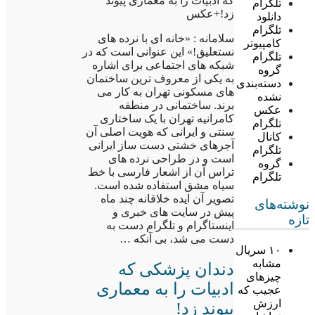
که ادبیات را به معماری پیوند
تلگرام
زد!+عکس
دانلود
تلگرام
سلامانه : «خانه ای با نرده های
کامپیوتر
نستعلیق!» این عنوانی است که در
تلگرام
شبکه های اجتماعی برای اشاره
گروه
به یکی از معروف ترین ساختمان
دسته‌بندی
های مسکونی تهران به کار می
نشده
برند. ساختمانی در منطقه
عکس
کامرانیه تهران با یک ساختاری
تلگرام
سنتی و ایرانی که هویت اصلی آن
کانال
آجرهای خشتی دست ساز ایرانی
تلگرام
است و در طراحی نرده های
گروه
تراس آن از اشعار فارسی با خط
تلگرام
سیاه مشق استفاده شده است.
تصویر آن ایده خلاقانه چند ماه
نوشته‌های
پیش در سایت های خبری و
تازه
اینستاگرام و تلگرام دست به
دست می شد، بی آنکه …
۱۰ سریال
مشابه
دندان پزشکی که
چیزهای
ادبیات را به معماری
عجیب که
ارزش
پیوند زد!