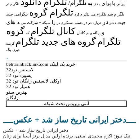
تلگرام دانلود
تلگرام/
به
با
برای
ایرانی
بندی
تلگرام در
تلگرام گروه
تلگرام شد
تلگرامی
تلگرام می
تلگرام کرد
جدید
در
های
را
جهت
در در
شبکه +
شرکت
می
درباره
دسته
دستگیری در
ها
دختر
کانال تلگرام
گروه
و
پیام
کانال
پایگاه
که
تلگرام
گروه های جدید تلگرام
گزیده
یک
خبری
.
خرید بک لینک behtarinbacklink.com
لایسنس نود32
پسورد نود 32
اوکلی لایسنس رایگان نود 32
همیار نود 32
بهترین سئو
رایگان
آنتی ویروس تحت شبکه
دختر ایرانی تاریخ ساز شد + عکس
دختر ایرانی تاریخ ساز شد + عکس
نیک نیوز: اکرم محمدی امینی، برنده اولین مدال برنز آسیا برای زنان