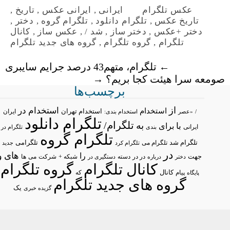
عکس تلگرام
ایرانی
,
ایرانی عکس
,
تاریخ
,
تاریخ عکس
,
تلگرام دانلود
,
تلگرام گروه
,
دختر
,
دختر +عکس
,
دختر ساز
,
شد /
,
عکس ساز
,
کانال
تلگرام
,
گروه تلگرام
,
گروه های جدید تلگرام
←
تلگرام، متهم43 درصد جرایم سایبری
صومعه سرا هیئت کجا بریم؟
→
برچسب‌ها
از
استخدام در
استخدام
استخدام تهران
ایران
/
«عصر
استخدام بندی:
تلگرام دانلود
تلگرام/
به
با
برای
ایرانی
بندی
تلگرام در
تلگرام گروه
تلگرام شد
تلگرامی
تلگرام می
تلگرام کرد
جدید
در
های
و
را
جهت
در در
شبکه +
شرکت
می
درباره
دسته
دستگیری در
ها
دختر
کانال تلگرام
گروه تلگرام
پیام
کانال
پایگاه
که
گروه های جدید تلگرام
یک
گزیده خبری