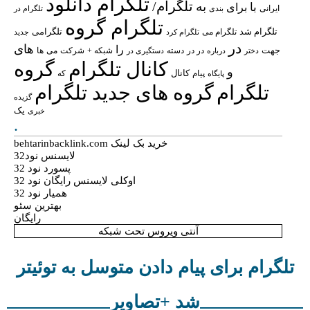
تلگرام دانلود
تلگرام/
به
با
برای
ایرانی
بندی
تلگرام در
تلگرام گروه
تلگرام شد
تلگرامی
تلگرام می
تلگرام کرد
جدید
در
های
را
جهت
در در
شبکه +
شرکت
می
درباره
دسته
دستگیری در
ها
دختر
کانال تلگرام
گروه
و
پیام
کانال
پایگاه
که
تلگرام
گروه های جدید تلگرام
گزیده
یک
خبری
.
خرید بک لینک behtarinbacklink.com
لایسنس نود32
پسورد نود 32
اوکلی لایسنس رایگان نود 32
همیار نود 32
بهترین سئو
رایگان
آنتی ویروس تحت شبکه
تلگرام برای پیام دادن متوسل به توئیتر
شد +تصاویر