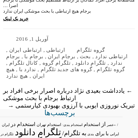
متاسفانه برخی افراد کماکان بر ارتباط مستقیم بحث موشکی با برجام
اصرا …
برجام هیچ ارتباطی با بحث موشکی ایران ندارد
خرید بک لینک
آوریل 1, 2016
گروه تلگرام
ارتباطی
,
ارتباطی ایران
,
ارتباطی ندارد
,
بحث
,
برجام ایران
,
برجام با
,
برجام
ندارد
,
تلگرام دانلود
,
تلگرام گروه
,
کانال تلگرام
,
گروه تلگرام
,
گروه های جدید تلگرام
,
ندارد با
,
هیچ
ایران
,
هیچ ندارد
←
یادداشت بعیدی نژاد درباره اصرار برخی افراد بر
ارتباط برجام با بحث موشکی
تبریک نوروزی ایوبی با آرزوی بهبودی کیارستمی
→
برچسب‌ها
از
استخدام در
استخدام
استخدام تهران
ایران
/
«عصر
استخدام بندی:
تلگرام دانلود
تلگرام/
به
با
برای
ایرانی
بندی
تلگرام در