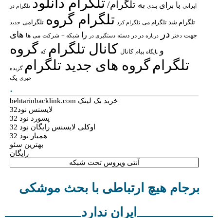
تلگرام دانلود
تلگرام/
به
با
برای
ایرانی
بندی
تلگرام در
تلگرام گروه
تلگرام شد
تلگرامی
تلگرام می
تلگرام کرد
جدید
در
های
را
جهت
در در
شبکه +
شرکت
می
درباره
دسته
دستگیری در
ها
دختر
کانال تلگرام
گروه
و
پیام
کانال
پایگاه
که
تلگرام
گروه های جدید تلگرام
گزیده
یک
خبری
.
خرید بک لینک behtarinbacklink.com
لایسنس نود32
پسورد نود 32
اوکلی لایسنس رایگان نود 32
همیار نود 32
بهترین سئو
رایگان
آنتی ویروس تحت شبکه
برجام هیچ ارتباطی با بحث موشکی
ایران ندارد