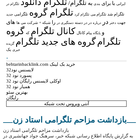
تلگرام دانلود
تلگرام/
به
با
برای
ایرانی
بندی
تلگرام در
تلگرام گروه
تلگرام شد
تلگرامی
تلگرام می
تلگرام کرد
جدید
در
های
را
جهت
در در
شبکه +
شرکت
می
درباره
دسته
دستگیری در
ها
دختر
کانال تلگرام
گروه
و
پیام
کانال
پایگاه
که
تلگرام
گروه های جدید تلگرام
گزیده
یک
خبری
.
خرید بک لینک behtarinbacklink.com
لایسنس نود32
پسورد نود 32
اوکلی لایسنس رایگان نود 32
همیار نود 32
بهترین سئو
رایگان
آنتی ویروس تحت شبکه
بازداشت مزاحم تلگرامی استاد زن
بازداشت مزاحم تلگرامی استاد زن
به گزارش پایگاه اطلاع رسانی شبکه خبر، سرهنگ جواد جهانشیری در