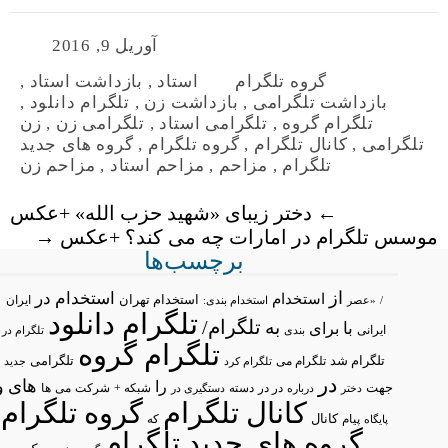
آوریل 9, 2016
گروه تلگرام
استاد
,
بازداشت استاد
,
بازداشت تلگرامی
,
بازداشت زن
,
تلگرام دانلود
,
تلگرام گروه
,
تلگرامی استاد
,
تلگرامی زن
,
زن
تلگرامی
,
کانال تلگرام
,
گروه تلگرام
,
گروه های جدید
تلگرام
,
مزاحم
,
مزاحم استاد
,
مزاحم زن
←
دختر زیبای «شهید حزب الله» +عکس
موسس تلگرام در امارات چه می کند؟ +عکس
→
برچسب‌ها
از
استخدام در
استخدام
استخدام تهران
ایران
/
«عصر
استخدام بندی:
تلگرام دانلود
تلگرام/
به
با
برای
ایرانی
بندی
تلگرام در
تلگرام گروه
تلگرام شد
تلگرامی
تلگرام می
تلگرام کرد
جدید
در
های
و
را
جهت
در در
شبکه +
شرکت
می
درباره
دسته
دستگیری در
ها
دختر
کانال تلگرام
گروه تلگرام
پیام
کانال
پایگاه
که
گروه های جدید تلگرام