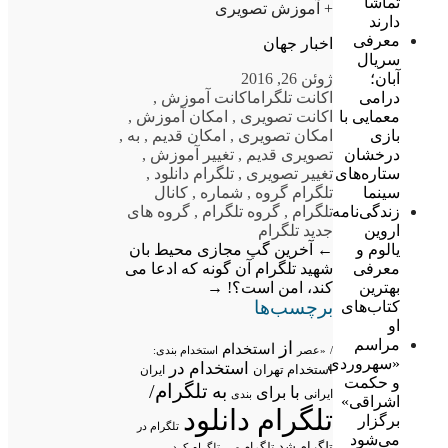
تماشا
+ آموزش تصویری
دارند
معرفی
اخبار جهان
سریال
ژوئن 26, 2016
آبان؛
اکانت تلگرام
اکانت آموزش
,
درامی
اکانت تصویری
,
امکان آموزش
,
معمایی با
امکان تصویری
,
امکان قدیم
,
به
,
بازی
تصویری قدیم
,
تغییر آموزش
,
درخشان
تغییر تصویری
,
تلگرام دانلود
,
ستاره‌های
تلگرام گروه
,
شماره
,
کانال
سینما
تلگرام
,
گروه تلگرام
,
گروه های
زندگی‌نامه
جدید تلگرام
اروین
←
آخرین گپ مجازی محیط بان
یالوم و
شهید
تلگرام آن گونه که ادعا می
معرفی
کند، امن است؟!
→
بهترین
برچسب‌ها
کتاب‌های
او
مراسم
از
استخدام
/
«عصر
استخدام بندی:
«سهروردی
استخدام در
استخدام تهران
ایران
و حکمت
تلگرام/
به
با
برای
ایرانی
بندی
اشراقی»
تلگرام دانلود
برگزار
تلگرام در
می‌شود
تلگرام شد
تلگرام می
تلگرام کرد