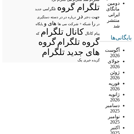
دومین
تلگرام گروه
مانگای
تلگرامی
جدید
ایرانی
در
جهت
در در
درباره
دسته
دستگیری
دختر
منتشر
های
و
را
شبکه +
شرکت
می
در
ها
پایگاه
شد
کانال تلگرام
پیام
کانال
که
بایگانی‌ها
گروه تلگرام
گروه
های جدید تلگرام
آگوست
2026
یک
گزیده خبری
جولای
2026
ژوئن
2026
فوریه
2026
ژانویه
2026
دسامبر
2025
نوامبر
2025
اکتبر
2025