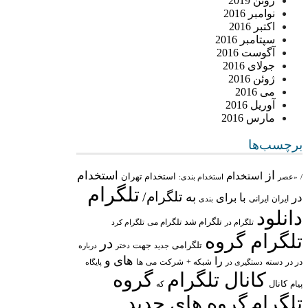
ژوئن 2019
نوامبر 2016
اکتبر 2016
سپتامبر 2016
آگوست 2016
جولای 2016
ژوئن 2016
می 2016
آوریل 2016
مارس 2016
برچسب‌ها
از
استخدام
استخدام
استخدام تهران
/
«عصر
استخدام بندی:
تلگرام
تلگرام/
به
در
با
برای
ایران
ایرانی
بندی
دانلود
تلگرام شد
تلگرام می
تلگرام در
تلگرام کرد
تلگرام گروه
در
تلگرامی
جهت
جدید
درباره
دختر
های
و
را
در در
شبکه +
شرکت
می
دسته
دستگیری در
ها
پایگاه
کانال تلگرام
گروه
پیام
کانال
که
تلگرام
گروه های جدید