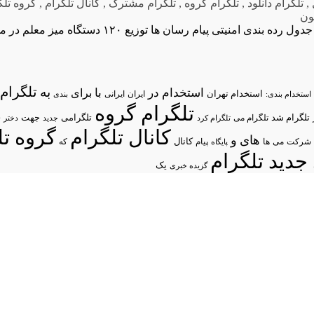
,
تلگرام دانلود
,
تلگرام گروه
,
تلگرام مشترک
,
کانال تلگرام
,
گروه تلگ
ون
جدول رده بندی امنیتی پیام رسان ها
توزیع ۱۲۰ دستگاه میز معلم د
تلگرام/
به
استخدام در
با
برای
استخدام تهران
ایران
استخدام بندی:
ایرانی
بندی
تلگرام گروه
د
تلگرام شد
تلگرامی
تلگرام می
جهت
تلگرام کرد
جدید
دختر
کانال تلگرام
گروه تل
های
و
شرکت
می
پیام
کانال
ها
پایگاه
که
جدید تلگرام
یک
گزیده خبری