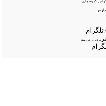
رام
,
گروه های
ر مدارس
تلگرام
ر
در در
درباره
دسته
گرام