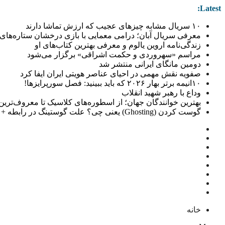
Latest:
۱۰ سریال مشابه چیزهای عجیب که ارزش تماشا دارند
معرفی سریال آبان؛ درامی معمایی با بازی درخشان ستاره‌های 
زندگی‌نامه اروین یالوم و معرفی بهترین کتاب‌های او
مراسم «سهروردی و حکمت اشراقی» برگزار می‌شود
دومین مانگای ایرانی منتشر شد
صفویه نقش مهمی در احیای عناصر هویتی ایران ایفا کرد
۱۰انیمه برتر بهار ۲۰۲۶ که باید ببینید: فصل سورپرایزها!
وداع با رهبر شهید انقلاب
بهترین خوانندگان جهان؛ از اسطوره‌های کلاسیک تا معروف‌ترین خو
گوست کردن (Ghosting) یعنی چی؟ علت گوستینگ در رابطه + راهکار
خانه