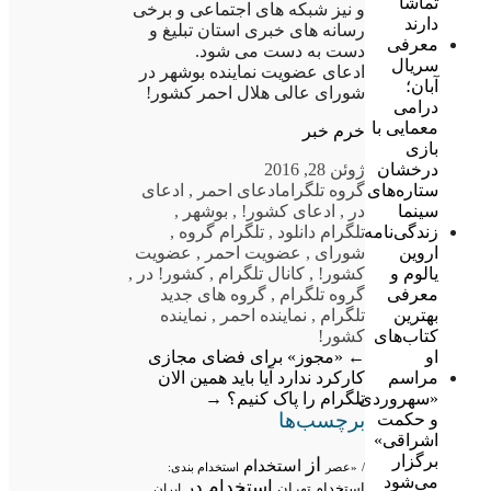
تماشا
و نیز شبکه های اجتماعی و برخی
دارند
رسانه های خبری استان تبلیغ و
معرفی
دست به دست می شود.
سریال
ادعای عضویت نماینده بوشهر در
آبان؛
شورای عالی هلال احمر کشور!
درامی
معمایی با
خرم خبر
بازی
ژوئن 28, 2016
درخشان
گروه تلگرام
ادعای احمر
,
ادعای
ستاره‌های
در
,
ادعای کشور!
,
بوشهر
,
سینما
تلگرام دانلود
,
تلگرام گروه
,
زندگی‌نامه
شورای
,
عضویت احمر
,
عضویت
اروین
کشور!
,
کانال تلگرام
,
کشور! در
,
یالوم و
گروه تلگرام
,
گروه های جدید
معرفی
تلگرام
,
نماینده احمر
,
نماینده
بهترین
کشور!
کتاب‌های
←
«مجوز» برای فضای مجازی
او
کارکرد ندارد
آیا باید همین الان
مراسم
تلگرام را پاک کنیم؟
→
«سهروردی
برچسب‌ها
و حکمت
اشراقی»
برگزار
از
استخدام
/
«عصر
استخدام بندی:
می‌شود
استخدام در
استخدام تهران
ایران