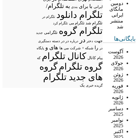
دومین
تلگرام/
به
با
برای
ایرانی
بندی
مانگای
تلگرام دانلود
ایرانی
تلگرام در
منتشر
تلگرام شد
تلگرام می
تلگرام کرد
شد
تلگرام گروه
تلگرامی
جدید
بایگانی‌ها
در
جهت
در در
درباره
دسته
دستگیری
دختر
های
و
را
شبکه +
شرکت
می
در
ها
پایگاه
آگوست
کانال تلگرام
2026
پیام
کانال
که
جولای
گروه تلگرام
گروه
2026
ژوئن
های جدید تلگرام
2026
فوریه
یک
گزیده خبری
2026
ژانویه
2026
دسامبر
2025
نوامبر
2025
اکتبر
2025