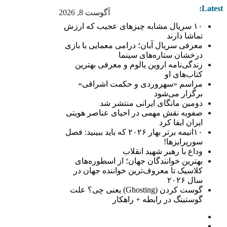
Latest:
آگوست 8, 2026
۱۰ سریال مشابه چیزهای عجیب که ارزش
تماشا دارند
معرفی سریال آبان؛ درامی معمایی با بازی
درخشان ستاره‌های سینما
زندگی‌نامه اروین یالوم و معرفی بهترین
کتاب‌های او
مراسم «سهروردی و حکمت اشراقی»
برگزار می‌شود
دومین مانگای ایرانی منتشر شد
صفویه نقش مهمی در احیای عناصر هویتی
ایران ایفا کرد
۱۰انیمه برتر بهار ۲۰۲۶ که باید ببینید: فصل
سورپرایزها!
وداع با رهبر شهید انقلاب
بهترین خوانندگان جهان؛ از اسطوره‌های
کلاسیک تا معروف‌ترین خواننده جهان در
سال ۲۰۲۶
گوست کردن (Ghosting) یعنی چی؟ علت
گوستینگ در رابطه + راهکار