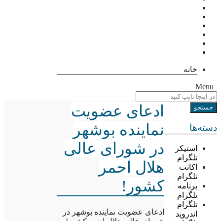
خانه
Menu
ادعای عضویت
نماینده بوشهر
دسته‌ها
در شورای عالی
استیکر
تلگرام
هلال احمر
اکانت
تلگرام
کشور!
برنامه
تلگرام
تلگرام
ادعای عضویت نماینده بوشهر در
اندروید