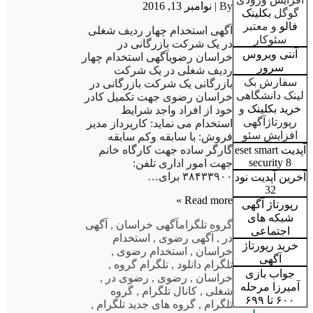
By |
نوامبر 13, 2016
گوگل
بکلینک
فالو
و معتبر
آگهی استخدام چهار ردیف شغلی
سئوکار
در یک شرکت بازرگانی در
آنتی ویروس
خراسان رضویآگهی استخدام چهار
سرور
ردیف شغلی در یک شرکت
سفارش بک
بازرگانی یک شرکت بازرگانی در
لینک دانشگاهی
خراسان رضوی جهت تکمیل کادر
خرید بکلینک
و
خود از افراد واجد شرایط
رپورتاژآگهی
استخدام می نماید: کارپرداز مدیر
افزایش سئو
فروش: با سابقه وکم سابقه
گارگر ساده جهت کارگاه خانم
آپدیت eset smart
security 8
جهت امور اداری تلفن:
۳۸۴۳۳۹۰۰ برای…
آخرین آپدیت نود
32
Read more »
رپورتاژ آگهی
شبکه های
گروه تلگرام
آگهی خراسان
,
آگهی
اجتماعی
در
,
آگهی رضوی
,
استخدام
خرید رپورتاژ
خراسان
,
استخدام رضوی
,
آگهی
تلگرام دانلود
,
تلگرام گروه
,
جواب بازی
خراسان
,
رضوی
,
رضوی در
,
آمیرزا مرحله
شغلی
,
کانال تلگرام
,
گروه
۶۰۰ تا ۶۹۹
تلگرام
,
گروه های جدید تلگرام
,