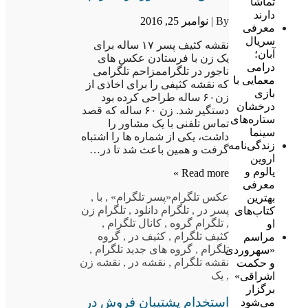
تماشا
دارند
By |
نوامبر 25, 2016
معرفی
سریال
نقشه کثیف پسر ۱۷ ساله برای
آبان؛
یک زن با فرستادن عکس های
درامی
ناجور در تلگراممزاحم تلگرامی
معمایی با
که نقشه کثیفی را برای اخاذی از
بازی
زن۶۰ ساله طراحی کرده بود
درخشان
دستگیر شد. زن ۶۰ ساله که قصد
ستاره‌های
تماس تلفنی با یک مشاور را
سینما
داشت، یکی از شماره ها را اشتباه
زندگی‌نامه
گرفت و همین باعث شد تا در…
اروین
یالوم و
Read more »
معرفی
عکس تلگرام
«پسر تلگرام»
,
با
,
بهترین
پسر در
,
تلگرام دانلود
,
تلگرام زن
کتاب‌های
,
تلگرام گروه
,
کانال تلگرام
,
او
کثیف تلگرام
,
کثیف در
,
گروه
مراسم
تلگرام
,
گروه های جدید تلگرام
,
«سهروردی
نقشه تلگرام
,
نقشه در
,
نقشه زن
و حکمت
,
یک
اشراقی»
برگزار
استخدام پشتیبان فروش در
می‌شود