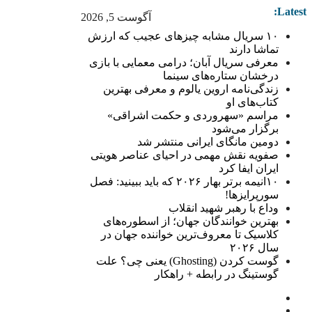
Latest:
آگوست 5, 2026
۱۰ سریال مشابه چیزهای عجیب که ارزش
تماشا دارند
معرفی سریال آبان؛ درامی معمایی با بازی
درخشان ستاره‌های سینما
زندگی‌نامه اروین یالوم و معرفی بهترین
کتاب‌های او
مراسم «سهروردی و حکمت اشراقی»
برگزار می‌شود
دومین مانگای ایرانی منتشر شد
صفویه نقش مهمی در احیای عناصر هویتی
ایران ایفا کرد
۱۰انیمه برتر بهار ۲۰۲۶ که باید ببینید: فصل
سورپرایزها!
وداع با رهبر شهید انقلاب
بهترین خوانندگان جهان؛ از اسطوره‌های
کلاسیک تا معروف‌ترین خواننده جهان در
سال ۲۰۲۶
گوست کردن (Ghosting) یعنی چی؟ علت
گوستینگ در رابطه + راهکار