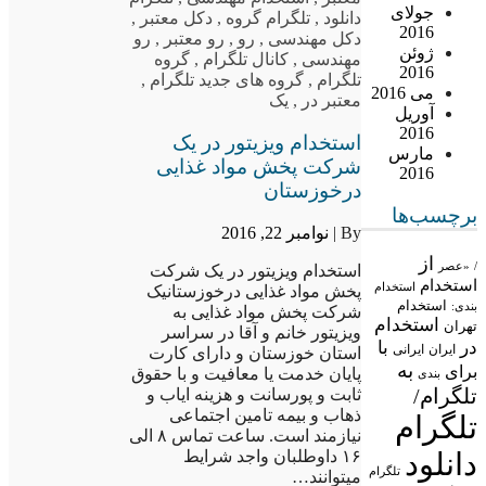
جولای
دانلود
,
تلگرام گروه
,
دکل معتبر
,
2016
دکل مهندسی
,
رو
,
رو معتبر
,
رو
ژوئن
مهندسی
,
کانال تلگرام
,
گروه
2016
تلگرام
,
گروه های جدید تلگرام
,
می 2016
معتبر در
,
یک
آوریل
2016
استخدام ویزیتور در یک
مارس
شرکت پخش مواد غذایی
2016
درخوزستان
برچسب‌ها
By |
نوامبر 22, 2016
از
/
«عصر
استخدام ویزیتور در یک شرکت
استخدام
استخدام
پخش مواد غذایی درخوزستانیک
استخدام
بندی:
شرکت پخش مواد غذایی به
استخدام
تهران
ویزیتور خانم و آقا در سراسر
در
با
ایران
ایرانی
استان خوزستان و دارای کارت
به
برای
پایان خدمت یا معافیت و با حقوق
بندی
تلگرام/
ثابت و پورسانت و هزینه ایاب و
ذهاب و بیمه تامین اجتماعی
تلگرام
نیازمند است. ساعت تماس ۸ الی
دانلود
۱۶ داوطلبان واجد شرایط
تلگرام
میتوانند…