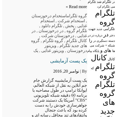
تلگرام شد
تلگرام
در
Read more »
می
تلگرام کرد
تلگرام
گروه تلگرام
استخدام درخوزستان
گروه
,
استخدام شرکت
,
استخدام
غذایی
,
پخش
,
تلگرام دانلود
,
تلگرامی
جهت
جدید
تلگرام گروه
,
در درخوزستان
,
در
در
در در
غذایی
,
درخوزستان شرکت
,
درباره
دختر
را
کانال تلگرام
,
گروه تلگرام
,
گروه
دسته
دستگیری در
های جدید تلگرام
,
ویزیتور
شبکه +
شرکت
می
های
و
درخوزستان
,
ویزیتور غذایی
,
یک
پیام
ها
پایگاه
کانال
کانال
یک پست آزمایشی
تلگرام
که
By |
نوامبر 20, 2016
گروه
یک پست آزمایشیبه گزارش جام
تلگرام
جم آنلاین به نقل از شبکه العالم،
ایوانکا ترامپ در طول مصاحبه با
گروه
برنامه 60 دقیقه شبکه تلویزیونی
های
“CBS” آمریکا یک دستبند شرکت
جواهرسازی خودش را به دست
جدید
کرده بود که باعث جنجال
وانتقادهای تند محافل رسانه ای و