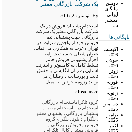
دومین
یک شرکت بازرگانی معتبر
مانگای
ایرانی
By |
نوامبر 25, 2016
منتشر
شد
استخدام پشتیبان فروش در یک
شرکت بازرگانی معتبریک شرکت
بایگانی‌ها
بازرگانی جهت پشتیبانی تیم
فروش خود از واجدین شرایط در
تهران دعوت به همکاری می نماید.
آگوست
عنوان شغلی جنسیت شرایط
2026
احراز پشتیبانی فروش خانم
جولای
تسلط کامل به کامپیوتر و اینترنت
2026
آشنایی به زبان انگلیسی با حقوق
ژوئن
ثابت و پورسانت داوطلبان می
2026
توانند رزومه خود را به ایمیل…
فوریه
2026
Read more »
ژانویه
2026
گروه تلگرام
استخدام بازرگانی
,
دسامبر
استخدام در
,
استخدام معتبر
,
2025
پشتیبان بازرگانی
,
پشتیبان معتبر
نوامبر
,
تلگرام دانلود
,
تلگرام گروه
,
2025
فروش
,
فروش بازرگانی
,
اکتبر
فروش معتبر
,
کانال تلگرام
,
2025