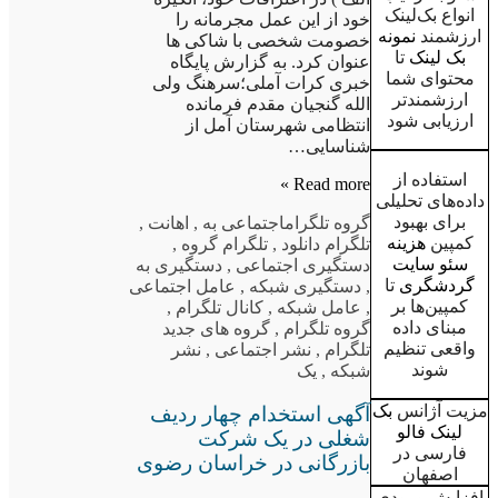
انواع بک‌لینک
خود از این عمل مجرمانه را
ارزشمند
نمونه
خصومت شخصی با شاکی ها
بک لینک
تا
عنوان کرد. به گزارش پایگاه
محتوای شما
خبری کرات آملی؛سرهنگ ولی
ارزشمندتر
الله گنجیان مقدم فرمانده
ارزیابی شود
انتظامی شهرستان آمل از
شناسایی…
استفاده از
Read more »
داده‌های تحلیلی
برای بهبود
گروه تلگرام
اجتماعی به
,
اهانت
,
کمپین
هزینه
تلگرام دانلود
,
تلگرام گروه
,
سئو سایت
دستگیری اجتماعی
,
دستگیری به
گردشگری
تا
,
دستگیری شبکه
,
عامل اجتماعی
کمپین‌ها بر
,
عامل شبکه
,
کانال تلگرام
,
مبنای داده
گروه تلگرام
,
گروه های جدید
واقعی تنظیم
تلگرام
,
نشر اجتماعی
,
نشر
شوند
شبکه
,
یک
مزیت آژانس
بک
آگهی استخدام چهار ردیف
لینک فالو
شغلی در یک شرکت
فارسی در
بازرگانی در خراسان رضوی
اصفهان
افزایش ورودی