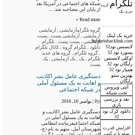
تلگرام
شبکه های اجتماعی در آمریکا بعد
گزیده
از پایان این مصاحبه شد….
یک
خبری
Read more »
.
گروه تلگرام
آزمایشی
,
آزمایشی
خرید بک لینک
آزمایشی
,
آزمایشی پست
,
پست
behtarinbacklink.com
آزمایشی
,
پست پست
,
تلگرام
لایسنس نود32
دانلود
,
تلگرام گروه
,
کانال تلگرام
پسورد نود 32
,
گروه تلگرام
,
گروه های جدید
اوکلی لایسنس
تلگرام
,
یک
,
یک آزمایشی
,
یک
رایگان نود 32
پست
همیار نود 32
بهترین سئو
دستگیری عامل نشر اکاذیب
رایگان
و اهانت به یک مسئول آملی
آنتی ویروس
در شبکه اجتماعی
تحت شبکه
نقد و بررسی
By |
نوامبر 16, 2016
بازی
دانلود کرک نود
دستگیری عامل نشر اکاذیب و
32
اهانت به یک مسئول آملی در
شبکه اجتماعیفرمانده انتظامی
افزایش قدرت
شهرستان آمل، متهم به نام (ع–
سئو با ترکیب
الف ) در اعترافات خود، انگیزه