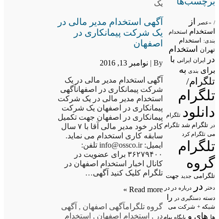
برچسب‌ها
یک
از
آگهی استخدام مدیر مالی در
/
«عصر
استخدام
یک شرکت پیمانکاری در
استخدام
استخدام
بندی:
اصفهان
استخدام
تهران
در
با
ایران
ایرانی
By |
نوامبر 13, 2016
به
برای
بندی
تلگرام/
آگهی استخدام مدیر مالی در یک
شرکت پیمانکاری در اصفهانآگهی
تلگرام
استخدام مدیر مالی در یک شرکت
پیمانکاری در اصفهان یک شرکت
دانلود
تلگرام
پیمانکاری در اصفهان جهت تکمیل
تلگرام شد
تلگرام
در
کادر خود مدیر مالی آقا با ۷ سال
می
تلگرام کرد
سابقه کاری استخدام می نماید.
تلگرام
ایمیل: info@ossco.ir تلفن:
۳۶۲۷۹۴۰۰ برای عضویت در
گروه
کانال اخبار استخدام اصفهان در
تلگرام کلیک کنید آگهی…
تلگرامی
جهت
جدید
در
در در
درباره
دختر
Read more »
را
دسته
دستگیری در
گروه تلگرام
آگهی اصفهان
,
آگهی
شبکه +
شرکت
می
های
و
در
,
استخدام اصفهان
,
استخدام
پیام
ها
پایگاه