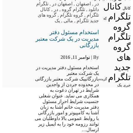
در
,
اصفهان
,
اصفهان در
,
تلگرام
کانال
کانال
دانلود
,
تلگرام گروه
,
در
,
کانال
تلگرام
تلگرام
,
گروه تلگرام
,
گروه های
که
جدید تلگرام
,
مالی
,
یک
گروه
استخدام مسئول دفتر
تلگرام
مدیریت در یک شرکت معتبر
بازرگانی
گروه
های
By |
نوامبر 11, 2016
جدید
استخدام مسئول دفتر مدیریت در
یک شرکت معتبر
تلگرام
بازرگانییک شرکت معتبر بازرگانی
گزیده
در محدوده جردن از واجدین
یک
خبری
شرایط در تهران دعوت به
همکاری می نماید. عنوان شغلی
جنسیت شرایط احراز مسئول
دفتر مدیریت خانم آشنا به زبان
آشنا به کامپیوتر و امور بازرگانی
با روابط عمومی بالا داوطلبان می
توانند رزومه خود را به ایمیل زیر
ارسال…