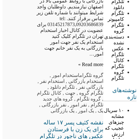
بازرگانی با روابط عمومی بالا در
تلگرام
اصفهان نیازمندیم. داوطلبان واجد
دانلود
شرایط میتوانند با شماره تلفن زیر
تلگرام
تماس برقرار کنند. tel:
کامپیوتر
03145217873,09203686839 برای
تلگرام
عضویت در کانال اخبار استخدام
گروه
تهران در تلگرام کلیک کنید
دسته‌بندی
استخدام یک نفر جهت امور
نشده
بازرگانی به یک نفر خانم جهت
عکس
امور…
تلگرام
کانال
Read more »
تلگرام
گروه
گروه تلگرام
استخدام امور
,
تلگرام
استخدام بازرگانی
,
استخدام نفر
,
بازرگانی نفر
,
تلگرام دانلود
,
نوشته‌های
تلگرام گروه
,
جهت
,
کانال تلگرام
تازه
,
گروه تلگرام
,
گروه های جدید
تلگرام
,
نفر امور
,
نفر بازرگانی
,
۱۰ سریال
یک
,
یک امور
,
یک بازرگانی
مشابه
نقشه کثیف پسر ۱۷ ساله
چیزهای
عجیب که
برای یک زن با فرستادن
ارزش
عکس های ناجور در تلگرام