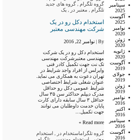
گروه تلگرام
,
گروه های جدید
سپتامبر
تلگرام
,
معتبر در
,
یک
2025
آگوست
استخدام دکل رو در یک
2025
نوامبر
شرکت مهندسی معتبر
2020
ژوئن
By |
نوامبر 22, 2016
2020
ژانویه
استخدام دکل رو در یک شرکت
2020
مهندسی معتبرشرکت مهندسی
آگوست
تک نت جهت تکمیل کادر فنی
2019
وایرلس از افراد واجد شرایط در
جولای
تهران دعوت به همکاری می نماید.
2019
عنوان شغلی شرایط اختصاصی
ژوئن
شرایط عمومی دکل رو حداقل
2019
مدرک دیپلم حداکثر سن ۳۵ سال
نوامبر
حداقل ۳ سال سابقه دارای کارت
2016
پایان خدمت داوطلبان می توانند
اکتبر
جهت تکمیل…
2016
سپتامبر
Read more »
2016
آگوست
گروه تلگرام
استخدام در
,
استخدام
2016
معتبر
,
استخدام مهندسی
,
تلگرام