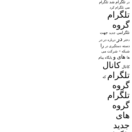
تلگرام شد
تلگرام
در
می
تلگرام کرد
تلگرام
گروه
تلگرامی
جهت
جدید
در
در در
درباره
دختر
را
دسته
دستگیری در
شبکه +
شرکت
می
های
و
پیام
ها
پایگاه
کانال
کانال
تلگرام
که
گروه
تلگرام
گروه
های
جدید