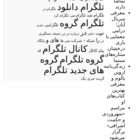
تماشا
تلگرام دانلود
دارند
تلگرام در
معرفی
تلگرام شد
تلگرام می
تلگرام کرد
سریال
تلگرام گروه
آبان؛
تلگرامی
جدید
درامی
در
جهت
در در
درباره
دسته
دستگیری
دختر
معمایی با
های
و
را
شبکه +
شرکت
می
در
ها
پایگاه
بازی
کانال تلگرام
درخشان
پیام
کانال
که
ستاره‌های
گروه تلگرام
گروه
سینما
زندگی‌نامه
های جدید تلگرام
اروین
یالوم و
یک
گزیده خبری
معرفی
بهترین
کتاب‌های
او
مراسم
«سهروردی
و حکمت
اشراقی»
برگزار
می‌شود