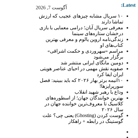
Latest:
آگوست 7, 2026
۱۰ سریال مشابه چیزهای عجیب که ارزش
تماشا دارند
معرفی سریال آبان؛ درامی معمایی با بازی
درخشان ستاره‌های سینما
زندگی‌نامه اروین یالوم و معرفی بهترین
کتاب‌های او
مراسم «سهروردی و حکمت اشراقی»
برگزار می‌شود
دومین مانگای ایرانی منتشر شد
صفویه نقش مهمی در احیای عناصر هویتی
ایران ایفا کرد
۱۰انیمه برتر بهار ۲۰۲۶ که باید ببینید: فصل
سورپرایزها!
وداع با رهبر شهید انقلاب
بهترین خوانندگان جهان؛ از اسطوره‌های
کلاسیک تا معروف‌ترین خواننده جهان در
سال ۲۰۲۶
گوست کردن (Ghosting) یعنی چی؟ علت
گوستینگ در رابطه + راهکار