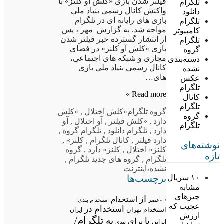
فیلتر شدن بازی «کلش آو کلنز» با
تلگرام
واکنش کانال رسمی بنیاد ملی
دانلود
بازی های رایانه ای در تلگرام
تلگرام
مواجه شد. به گزارش مهر ، پس
کامپیوتر
از انتشار گسترده خبر فیلتر شدن
تلگرام
بازی «کلش آو کلنز» در فضای
گروه
مجازی و شبکه های اجتماعی،
دسته‌بندی
کانال رسمی بنیاد ملی بازی
نشده
های…
عکس
تلگرام
Read more »
کانال
تلگرام
گروه تلگرام
«کلش اختلال
,
«کلش
گروه
دارد
,
«کلش فیلتر
,
آو اختلال
,
آو
تلگرام
دارد
,
تلگرام دانلود
,
تلگرام گروه
,
دارد فیلتر
,
کانال تلگرام
,
کلنز»
,
نوشته‌های
کلنز» اختلال
,
کلنز» دارد
,
گروه
تازه
تلگرام
,
گروه های جدید تلگرام
,
نشده،اینترنت
برچسب‌ها
۱۰ سریال
مشابه
چیزهای
از
استخدام
/
«عصر
استخدام بندی:
عجیب که
استخدام در
استخدام تهران
ایران
ارزش
تلگرام/
به
با
برای
ایرانی
بندی