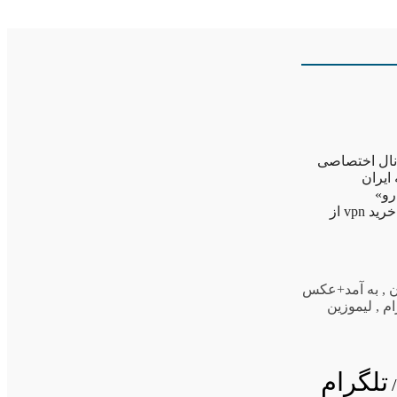
انال اختصاصی
» به ایران
رو»
telegram.me/persiankhodro بپیوندید. منبع: مشرقلیموزین «کرایسلر» به ایران آمد+عکس خرید vpn از
ن
,
به آمد+عکس
ام
,
لیموزین
تلگرام