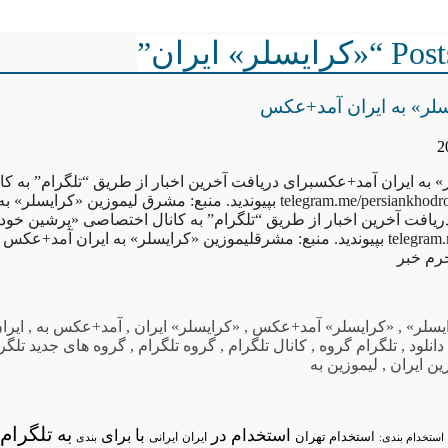
لر» ایران”
سلر» به ایران آمد+عکس
» به ایران آمد+عکسبرای دریافت آخرین اخبار از طریق “تلگرام” به ک
«پرشین خودرو» telegram.me/persiankhodro بپیوندید. منبع: مشرق لیموزین «کرایسلر
افت آخرین اخبار از طریق “تلگرام” به کانال اختصاصی «پرشین خود
رم خبر
یسلر»
,
«کرایسلر» آمد+عکس
,
«کرایسلر» ایران
,
آمد+عکس به
,
ایرا
دانلود
,
تلگرام گروه
,
کانال تلگرام
,
گروه تلگرام
,
گروه های جدید تلگر
ین ایران
,
لیموزین به
تلگرام/
به
استخدام در
با
برای
استخدام تهران
ایران
استخدام بندی:
ایرانی
بندی