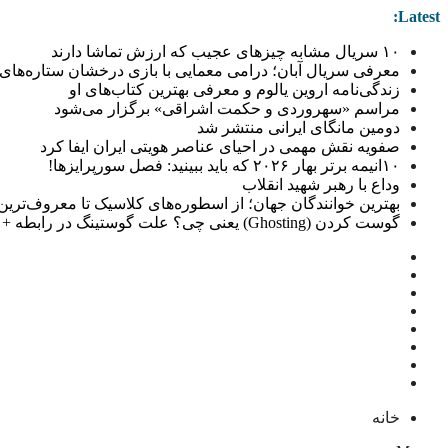
Latest:
۱۰ سریال مشابه چیزهای عجیب که ارزش تماشا دارند
معرفی سریال آبان؛ درامی معمایی با بازی درخشان ستاره‌های 
زندگی‌نامه اروین یالوم و معرفی بهترین کتاب‌های او
مراسم «سهروردی و حکمت اشراقی» برگزار می‌شود
دومین مانگای ایرانی منتشر شد
صفویه نقش مهمی در احیای عناصر هویتی ایران ایفا کرد
۱۰انیمه برتر بهار ۲۰۲۶ که باید ببینید: فصل سورپرایزها!
وداع با رهبر شهید انقلاب
بهترین خوانندگان جهان؛ از اسطوره‌های کلاسیک تا معروف‌ترین خو
گوست کردن (Ghosting) یعنی چی؟ علت گوستینگ در رابطه + راهکار
خانه