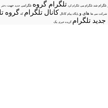
تلگرام گروه
د
تلگرام شد
تلگرامی
تلگرام می
جهت
تلگرام کرد
جدید
دختر
کانال تلگرام
گروه تل
های
و
شرکت
می
پیام
کانال
ها
پایگاه
که
جدید تلگرام
یک
گزیده خبری