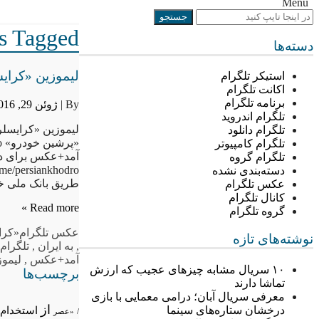
Menu
Posts Tagged “«کرایس
دسته‌ها
لیموزین «کرای
استیکر تلگرام
اکانت تلگرام
برنامه تلگرام
By |
ژوئن 29, 2016
تلگرام اندروید
لیموزین «کرایسلر
تلگرام دانلود
تلگرام کامپیوتر
آمد+عکس برای دری
تلگرام گروه
دسته‌بندی نشده
طریق بانک ملی خ
عکس تلگرام
کانال تلگرام
Read more »
گروه تلگرام
عکس تلگرام
«کرا
نوشته‌های تازه
,
به ایران
,
تلگرام 
آمد+عکس
,
لیموز
۱۰ سریال مشابه چیزهای عجیب که ارزش
برچسب‌ها
تماشا دارند
معرفی سریال آبان؛ درامی معمایی با بازی
از
درخشان ستاره‌های سینما
استخدام
/
«عصر