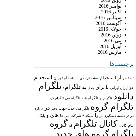
ژوئن 2019
نوامبر 2016
اکتبر 2016
سپتامبر 2016
آگوست 2016
جولای 2016
ژوئن 2016
می 2016
آوریل 2016
مارس 2016
برچسب‌ها
از
استخدام
استخدام
استخدام تهران
/
«عصر
استخدام بندی:
تلگرام
تلگرام/
به
در
با
برای
ایران
ایرانی
بندی
دانلود
تلگرام شد
تلگرام می
تلگرام در
تلگرام کرد
تلگرام گروه
در
تلگرامی
جهت
جدید
درباره
دختر
های
و
را
در در
شبکه +
شرکت
می
دسته
دستگیری در
ها
پایگاه
کانال تلگرام
گروه
پیام
کانال
که
تلگرام
گروه های جدید