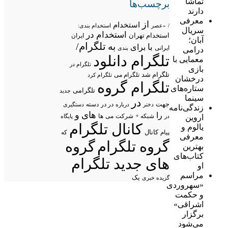
تماشا
برچسب‌ها
دارند
معرفی
از
استخدام
/
«عصر
استخدام بندی:
سریال
استخدام در
استخدام تهران
ایران
آبان؛
تلگرام/
به
با
برای
ایرانی
بندی
درامی
تلگرام دانلود
معمایی با
تلگرام در
بازی
تلگرام شد
تلگرام می
تلگرام کرد
درخشان
تلگرام گروه
ستاره‌های
تلگرامی
جدید
سینما
در
جهت
در در
درباره
دسته
دستگیری
دختر
زندگی‌نامه
های
و
را
شبکه +
شرکت
می
اروین
در
ها
پایگاه
کانال تلگرام
یالوم و
پیام
کانال
که
معرفی
گروه تلگرام
گروه
بهترین
کتاب‌های
های جدید تلگرام
او
مراسم
یک
گزیده خبری
«سهروردی
و حکمت
اشراقی»
برگزار
می‌شود