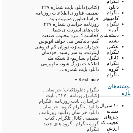
تلگرام
دانلود
[کتاب] دانلود بایت شماره ۴۲۷ –
تلگرام
ضمیمه فناوری اطلاعات روزنامه
کامپیوتر
خراسانعناوین ضمیمه بایت
تلگرام
روزنامه خراسان شماره ۴۲۷:-
گروه
داده های اینترنت ی شما
دسته‌بندی
کجاست؟- مرد محبوب صنعت
نشده
گیم- یاندکس می خواهد اتوبوس
عکس
خودران بسازد- دوران کم فروشی
تلگرام
اینترنت، به سر رسید- خودمان
کانال
تلگرام بسازیم- تا شبکه ملی
تلگرام
اطلاعات بزرگ شود، ما پیرمی …
گروه
دانلود بایت شماره…
تلگرام
Read more »
نوشته‌های
تلگرام دانلود
[کتاب] خراسان
,
تازه
[کتاب] روزنامه
,
۴۲۷
,
بایت
خراسان
,
بایت روزنامه
,
تلگرام
۱۰ سریال
دانلود
,
تلگرام گروه
,
خراسان
,
مشابه
دانلود خراسان
,
دانلود روزنامه
,
چیزهای
ضمیمه
,
کانال تلگرام
,
کتاب
,
عجیب که
گروه تلگرام
,
گروه های جدید
ارزش
تلگرام