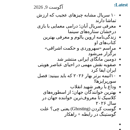
Latest:
آگوست 9, 2026
۱۰ سریال مشابه چیزهای عجیب که ارزش
تماشا دارند
معرفی سریال آبان؛ درامی معمایی با بازی
درخشان ستاره‌های سینما
زندگی‌نامه اروین یالوم و معرفی بهترین
کتاب‌های او
مراسم «سهروردی و حکمت اشراقی»
برگزار می‌شود
دومین مانگای ایرانی منتشر شد
صفویه نقش مهمی در احیای عناصر هویتی
ایران ایفا کرد
۱۰انیمه برتر بهار ۲۰۲۶ که باید ببینید: فصل
سورپرایزها!
وداع با رهبر شهید انقلاب
بهترین خوانندگان جهان؛ از اسطوره‌های
کلاسیک تا معروف‌ترین خواننده جهان در
سال ۲۰۲۶
گوست کردن (Ghosting) یعنی چی؟ علت
گوستینگ در رابطه + راهکار