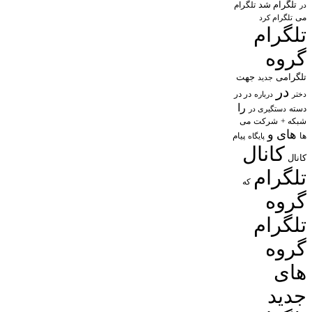
تلگرام شد
تلگرام
در
می
تلگرام کرد
تلگرام
گروه
تلگرامی
جهت
جدید
در
در در
درباره
دختر
را
دسته
دستگیری در
شبکه +
شرکت
می
های
و
پیام
ها
پایگاه
کانال
کانال
تلگرام
که
گروه
تلگرام
گروه
های
جدید