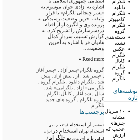
انتظامی جمهوری اسلامی با
تلگرام
اشاره به آزادی جوان موسوم به
دانلود
«پسر جنجالی تلگرام» با قرار
تلگرام
وثیقه، آخرین وضعیت رسیدگی به
کامپیوتر
پرونده وی و انگیزه او از اقدام
تلگرام
دردسرسازش را تشریح کرد. به
گروه
گزارش تسنیم، سردار کمال
دسته‌بندی
هادیان فر با اشاره به آخرین
نشده
وضعیت…
عکس
تلگرام
Read more »
کانال
تلگرام
گروه تلگرام
«پسر آزاد
,
«پسر آغاز
گروه
,
«پسر شد
,
از
,
پیش آزاد
,
پیش
تلگرام
شد
,
تلگرام دانلود
,
تلگرام گروه
,
تلگرامی» آزاد
,
تلگرامی» شد
,
نوشته‌های
سال
,
شد آغاز
,
کانال تلگرام
,
تازه
گروه تلگرام
,
گروه های جدید
تلگرام
برچسب‌ها
۱۰ سریال
مشابه
چیزهای
از
استخدام
/
«عصر
استخدام بندی:
عجیب که
استخدام در
استخدام تهران
ایران
ارزش
تلگرام/
به
با
برای
ایرانی
بندی