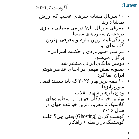
Latest:
آگوست 7, 2026
۱۰ سریال مشابه چیزهای عجیب که ارزش
تماشا دارند
معرفی سریال آبان؛ درامی معمایی با بازی
درخشان ستاره‌های سینما
زندگی‌نامه اروین یالوم و معرفی بهترین
کتاب‌های او
مراسم «سهروردی و حکمت اشراقی»
برگزار می‌شود
دومین مانگای ایرانی منتشر شد
صفویه نقش مهمی در احیای عناصر هویتی
ایران ایفا کرد
۱۰انیمه برتر بهار ۲۰۲۶ که باید ببینید: فصل
سورپرایزها!
وداع با رهبر شهید انقلاب
بهترین خوانندگان جهان؛ از اسطوره‌های
کلاسیک تا معروف‌ترین خواننده جهان در
سال ۲۰۲۶
گوست کردن (Ghosting) یعنی چی؟ علت
گوستینگ در رابطه + راهکار