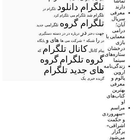
تماشا
تلگرام دانلود
دارند
تلگرام در
معرفی
تلگرام شد
تلگرام می
تلگرام کرد
سریال
تلگرام گروه
آبان؛
تلگرامی
جدید
درامی
در
جهت
در در
درباره
دسته
دستگیری
دختر
معمایی با
های
و
را
شبکه +
شرکت
می
در
ها
پایگاه
بازی
کانال تلگرام
درخشان
پیام
کانال
که
ستاره‌های
گروه تلگرام
گروه
سینما
زندگی‌نامه
های جدید تلگرام
اروین
یالوم و
یک
گزیده خبری
معرفی
بهترین
کتاب‌های
او
مراسم
«سهروردی
و حکمت
اشراقی»
برگزار
می‌شود