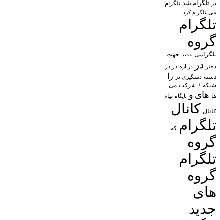
تلگرام شد
تلگرام
در
می
تلگرام کرد
تلگرام
گروه
تلگرامی
جهت
جدید
در
در در
درباره
دختر
را
دسته
دستگیری در
شبکه +
شرکت
می
های
و
پیام
ها
پایگاه
کانال
کانال
تلگرام
که
گروه
تلگرام
گروه
های
جدید