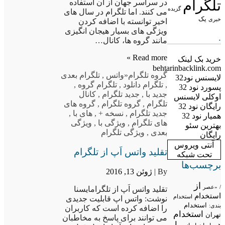
تلگرام
در سراسر جهان از آن استفاده
گزیده
می کنند. اما تلگرام در سال های
یک
خبری
اخیر توانسته با اضافه کردن
ویژگی های بسیار هیجان انگیزی
.
مانند گروه ها، کانال…
Read more »
خرید بک لینک
behtarinbacklink.com
گروه تلگرام
«واتس
,
تلگرام بعدی
لایسنس نود32
,
تلگرام دانلود
,
تلگرام گروه
,
پسورد نود 32
جدید با
,
جدید تلگرام
,
کانال
اوکلی لایسنس
تلگرام
,
گروه تلگرام
,
گروه های
رایگان نود 32
جدید تلگرام
,
نسخه +
,
های با
,
همیار نود 32
های تلگرام
,
ویژگی با
,
ویژگی
بهترین سئو
بعدی
,
ویژگی تلگرام
رایگان
آنتی ویروس
تقلید واتس اَپ از تلگرام
تحت شبکه
برچسب‌ها
By |
ژوئن 13, 2016
از
/
«عصر
تقلید واتس اَپ از تلگرامایسنا
استخدام
استخدام
نوشت: واتس اپ قابلیت جدیدی
استخدام
بندی:
را اضافه کرده است که کاربران
استخدام
تهران
می توانند برای پاسخ به مخاطبان
در
با