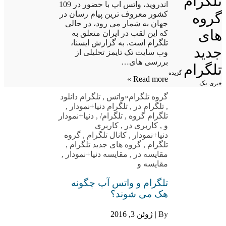
تلگرام
اندروید، واتس اپ با حضور در 109
کشور معروف ترین پیام رسان در
گروه
جهان به شمار می رود، در حالی
های
که این لقب در ایران متعلق به
تلگرام است. به گزارش ایسنا،
جدید
وب سایت تک تایمز تحلیلی از
بررسی های…
تلگرام
گزیده
Read more »
یک
خبری
گروه تلگرام
«واتس
,
تلگرام دانلود
,
تلگرام در
,
تلگرام دنیا+نمودار
,
تلگرام گروه
,
تلگرام/
,
دنیا+نمودار
و
,
کاربری در
,
کاربری
دنیا+نمودار
,
کانال تلگرام
,
گروه
تلگرام
,
گروه های جدید تلگرام
,
مقایسه در
,
مقایسه دنیا+نمودار
,
مقایسه و
تلگرام و واتس آپ چگونه
هک می شوند؟
By |
ژوئن 3, 2016