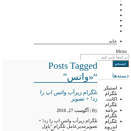
خانه
Menu
Posts Tagged
“«واتس”
دسته‌ها
استیکر
تلگرام زیرآب واتس اپ را
تلگرام
زد! + تصویر
اکانت
تلگرام
برنامه
By |
آگوست 27, 2016
تلگرام
تلگرام زیرآب واتس اپ را زد! +
تلگرام
تصویرمدیرعامل تلگرام “پاول
اندروید