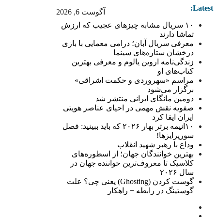
Latest:
آگوست 6, 2026
۱۰ سریال مشابه چیزهای عجیب که ارزش
تماشا دارند
معرفی سریال آبان؛ درامی معمایی با بازی
درخشان ستاره‌های سینما
زندگی‌نامه اروین یالوم و معرفی بهترین
کتاب‌های او
مراسم «سهروردی و حکمت اشراقی»
برگزار می‌شود
دومین مانگای ایرانی منتشر شد
صفویه نقش مهمی در احیای عناصر هویتی
ایران ایفا کرد
۱۰انیمه برتر بهار ۲۰۲۶ که باید ببینید: فصل
سورپرایزها!
وداع با رهبر شهید انقلاب
بهترین خوانندگان جهان؛ از اسطوره‌های
کلاسیک تا معروف‌ترین خواننده جهان در
سال ۲۰۲۶
گوست کردن (Ghosting) یعنی چی؟ علت
گوستینگ در رابطه + راهکار