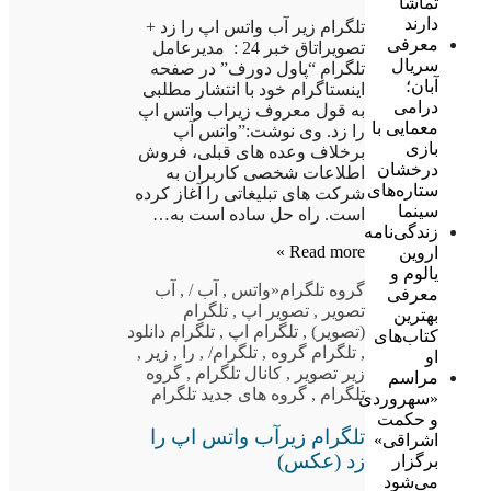
تماشا
دارند
تلگرام زیر آب واتس اپ را زد +
معرفی
تصویراتاق خبر 24 : مدیرعامل
سریال
تلگرام “پاول دورف” در صفحه
آبان؛
اینستاگرام خود با انتشار مطلبی
درامی
به قول معروف زیراب واتس اپ
معمایی با
را زد. وی نوشت:”واتس آپ
بازی
برخلاف وعده های قبلی، فروش
درخشان
اطلاعات شخصی کاربران به
ستاره‌های
شرکت های تبلیغاتی را آغاز کرده
سینما
است. راه حل ساده است به…
زندگی‌نامه
Read more »
اروین
یالوم و
گروه تلگرام
«واتس
,
آب /
,
آب
معرفی
تصویر
,
تصویر اپ
,
تلگرام
بهترین
(تصویر)
,
تلگرام اپ
,
تلگرام دانلود
کتاب‌های
,
تلگرام گروه
,
تلگرام/
,
را
,
زیر
,
او
زیر تصویر
,
کانال تلگرام
,
گروه
مراسم
تلگرام
,
گروه های جدید تلگرام
«سهروردی
و حکمت
تلگرام زیرآب واتس اپ را
اشراقی»
زد (عکس)
برگزار
می‌شود