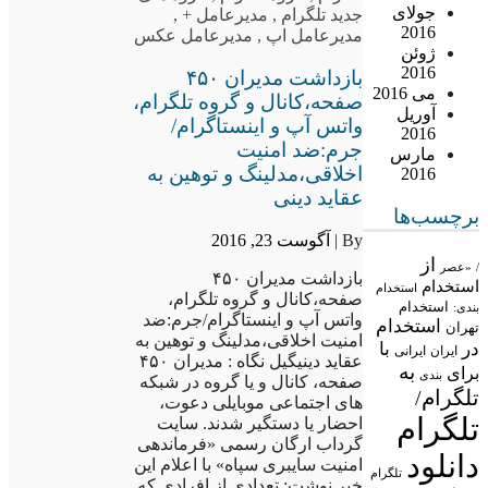
جولای
جدید تلگرام
,
مدیرعامل +
,
2016
مدیرعامل اپ
,
مدیرعامل عکس
ژوئن
2016
بازداشت مدیران ۴۵۰
می 2016
صفحه،کانال و گروه تلگرام،
آوریل
واتس آپ و اینستاگرام/
2016
جرم:ضد امنیت
مارس
اخلاقی،مدلینگ و توهین به
2016
عقاید دینی
برچسب‌ها
By |
آگوست 23, 2016
از
/
«عصر
بازداشت مدیران ۴۵۰
استخدام
استخدام
صفحه،کانال و گروه تلگرام،
استخدام
بندی:
واتس آپ و اینستاگرام/جرم:ضد
استخدام
تهران
امنیت اخلاقی،مدلینگ و توهین به
در
با
ایران
ایرانی
عقاید دینیگیل نگاه : مدیران ۴۵۰
به
برای
بندی
صفحه، کانال و یا گروه در شبکه
تلگرام/
های اجتماعی موبایلی دعوت،
تلگرام
احضار یا دستگیر شدند. سایت
گرداب ارگان رسمی «فرماندهی
دانلود
امنیت سایبری سپاه» با اعلام این
تلگرام
خبر نوشت: تعدادی از افرادی که