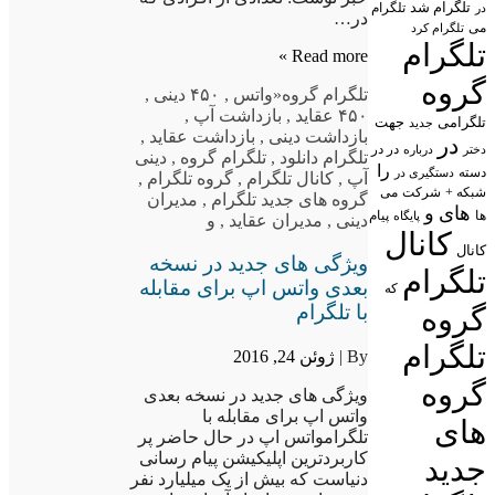
تلگرام شد
تلگرام
در
در…
می
تلگرام کرد
تلگرام
Read more »
گروه
تلگرام گروه
«واتس
,
۴۵۰ دینی
,
۴۵۰ عقاید
,
بازداشت آپ
,
تلگرامی
جهت
جدید
بازداشت دینی
,
بازداشت عقاید
,
در
در در
درباره
دختر
تلگرام دانلود
,
تلگرام گروه
,
دینی
را
دسته
دستگیری در
آپ
,
کانال تلگرام
,
گروه تلگرام
,
شبکه +
شرکت
می
گروه های جدید تلگرام
,
مدیران
های
و
پیام
ها
پایگاه
دینی
,
مدیران عقاید
,
و
کانال
کانال
ویژگی های جدید در نسخه
تلگرام
بعدی واتس اپ برای مقابله
که
با تلگرام
گروه
تلگرام
By |
ژوئن 24, 2016
گروه
ویژگی های جدید در نسخه بعدی
واتس اپ برای مقابله با
های
تلگرامواتس اپ در حال حاضر پر
کاربردترین اپلیکیشن پیام رسانی
جدید
دنیاست که بیش از یک میلیارد نفر