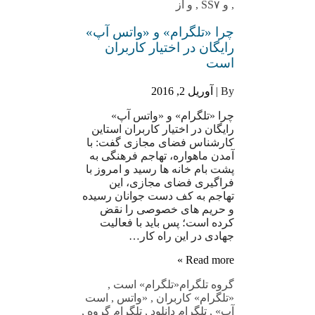
,
و SS۷
,
و از
چرا «تلگرام» و «واتس آپ»
رایگان در اختیار کاربران
است
By |
آوریل 2, 2016
چرا «تلگرام» و «واتس آپ»
رایگان در اختیار کاربران استاین
کارشناس فضای مجازی گفت: با
آمدن ماهواره، تهاجم فرهنگی به
پشت بام خانه ها رسید و امروز با
فراگیری فضای مجازی، این
تهاجم به کف دست جوانان رسیده
و حریم های خصوصی را نقض
کرده است؛ پس باید با فعالیت
جهادی در این راه کار…
Read more »
گروه تلگرام
«تلگرام» است
,
«تلگرام» کاربران
,
«واتس
,
است
آپ»
,
تلگرام دانلود
,
تلگرام گروه
,