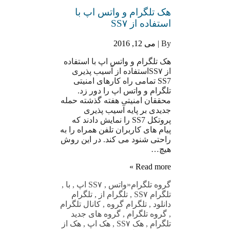
هک تلگرام و واتس اپ با
استفاده از SS۷
By |
می 12, 2016
هک تلگرام و واتس اپ با استفاده
از SS۷استفاده از آسیب پذیری
SS7 تمامی راه کارهای امنیتی
تلگرام و واتس اپ را دور زد.
محققان امنیتی هفته گذشته حمله
جدیدی بر پایه آسیب پذیری
پروتکل SS7 را نمایش دادند که
پیام های کاربران تلفن همراه را به
راحتی شنود می کند. در این روش
هیچ…
Read more »
گروه تلگرام
«واتس
,
SS۷ اپ
,
با
,
تلگرام SS۷
,
تلگرام از
,
تلگرام
دانلود
,
تلگرام گروه
,
کانال تلگرام
,
گروه تلگرام
,
گروه های جدید
تلگرام
,
هک SS۷
,
هک اپ
,
هک از