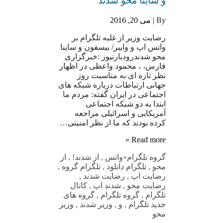
و ساینا محو شدند
By |
می 20, 2016
رضایت وزیر از غلبه تلگرام بر
واتس اپ و وایبر/ بیسفون و ساینا
محو شدندرودبارنیوز :خبرگزاری
فارس، ، محمود واعظی در اظهار
نظر تازه ای به مناسبت روز
جهانی ارتباطات درباره شبکه های
اجتماعی در ایران گفته: مردم ما
ابتدا به دو شبکه اجتماعی
آمریکایی و اسرائیلی مراجعه
کرده بودند که ما از نظر امنیتی…
Read more »
گروه تلگرام
«واتس
,
از شدند!
,
از
محو
,
تلگرام دانلود
,
تلگرام گروه
,
رضایت اپ
,
رضایت شدند
,
رضایت محو
,
شدند اپ
,
کانال
تلگرام
,
گروه تلگرام
,
گروه های
جدید تلگرام
,
و
,
وزیر شدند
,
وزیر
محو