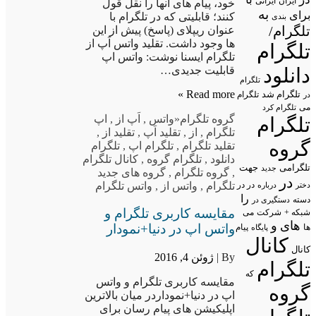
ایران
ایرانی
خود، پیام های آنها را نقل قول
به
برای
کنند؛ قابلیتی که در تلگرام با
بندی
تلگرام/
عنوان ریپلای (پاسخ) پیش از این
ها وجود داشت. تقلید واتس اَپ از
تلگرام
تلگرام ایسنا نوشت: واتس اپ
دانلود
قابلیت جدیدی…
تلگرام
Read more »
تلگرام شد
تلگرام
در
می
تلگرام کرد
گروه تلگرام
«واتس
,
اَپ از
,
اپ
تلگرام
تلگرام
,
از
,
تقلید اَپ
,
تقلید از
,
گروه
تقلید تلگرام
,
تلگرام اپ
,
تلگرام
دانلود
,
تلگرام گروه
,
کانال تلگرام
تلگرامی
جهت
جدید
,
گروه تلگرام
,
گروه های جدید
در
در در
تلگرام
,
واتس از
,
واتس تلگرام
درباره
دختر
را
دسته
دستگیری در
مقایسه کاربری تلگرام و
شبکه +
شرکت
می
های
و
واتس اپ در دنیا+نمودار
پیام
ها
پایگاه
کانال
کانال
By |
ژوئن 4, 2016
تلگرام
که
مقایسه کاربری تلگرام و واتس
گروه
اپ در دنیا+نموداردر میان بالاترین
اپلیکیشن های پیام رسان برای