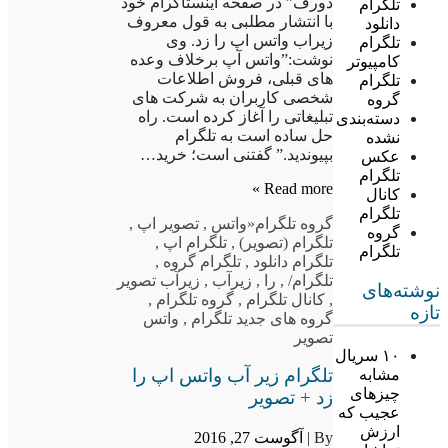
دورف” در صفحه اینستاگرام خود
تلگرام
با انتشار مطلبی به قول معروف
دانلود
زیراب واتس اپ را زد. وی
تلگرام
نوشت:”واتس آپ برخلاف وعده
کامپیوتر
های قبلی، فروش اطلاعات
تلگرام
شخصی کاربران به شرکت های
گروه
تبلیغاتی را آغاز کرده است. راه
دسته‌بندی
حل ساده است به تلگرام
نشده
بپیوندید.” گفتنی است؛ خرید…
عکس
تلگرام
Read more »
کانال
تلگرام
گروه تلگرام
«واتس
,
تصویر اپ
,
گروه
تلگرام (تصویر)
,
تلگرام اپ
,
تلگرام
تلگرام دانلود
,
تلگرام گروه
,
تلگرام/
,
را
,
زیرآب
,
زیرآب تصویر
نوشته‌های
,
کانال تلگرام
,
گروه تلگرام
,
تازه
گروه های جدید تلگرام
,
واتس
تصویر
۱۰ سریال
تلگرام زیر آب واتس اپ را
مشابه
چیزهای
زد + تصویر
عجیب که
ارزش
By |
آگوست 27, 2016