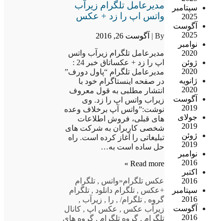
مدیرعامل تلگرام زیرآب
سپتامبر
واتس اپ را زد + عکس
2025
آگوست
2025
By |
آگوست 26, 2016
نوامبر
مدیرعامل تلگرام زیرآب واتس
2020
اپ را زد + عکساتاق خبر 24 :
ژوئن
2020
مدیرعامل تلگرام “پاول دورف”
ژانویه
در صفحه اینستاگرام خود با
2020
انتشار مطلبی به قول معروف
آگوست
زیراب واتس اپ را زد. وی
2019
نوشت:”واتس آپ برخلاف وعده
جولای
های قبلی، فروش اطلاعات
2019
شخصی کاربران به شرکت های
ژوئن
تبلیغاتی را آغاز کرده است. راه
2019
حل ساده است به…
نوامبر
2016
Read more »
اکتبر
عکس تلگرام
«واتس
,
تلگرام
2016
+عکس
,
تلگرام دانلود
,
تلگرام
سپتامبر
2016
گروه
,
تلگرام/
,
را
,
زیرآب
,
آگوست
زیرآب عکس
,
عکس اپ
,
کانال
2016
تلگرام
,
گروه تلگرام
,
گروه های