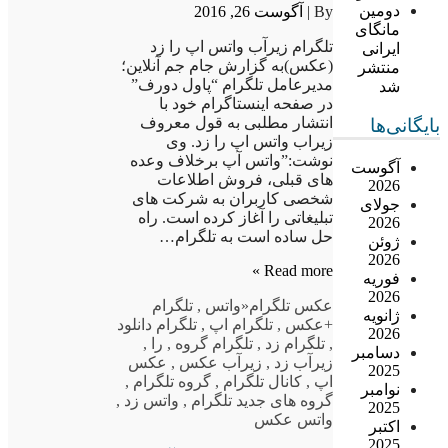
دومین
By |
آگوست 26, 2016
مانگای
تلگرام زیرآب واتس اپ را زد
ایرانی
(عکس)به گزارش جام جم آنلاین؛
منتشر
مدیرعامل تلگرام “پاول دورف”
شد
در صفحه اینستاگرام خود با
انتشار مطلبی به قول معروف
بایگانی‌ها
زیراب واتس اپ را زد. وی
نوشت:”واتس آپ برخلاف وعده
آگوست
های قبلی، فروش اطلاعات
2026
شخصی کاربران به شرکت های
جولای
تبلیغاتی را آغاز کرده است. راه
2026
حل ساده است به تلگرام…
ژوئن
2026
Read more »
فوریه
2026
عکس تلگرام
«واتس
,
تلگرام
ژانویه
+عکس
,
تلگرام اپ
,
تلگرام دانلود
2026
,
تلگرام زد
,
تلگرام گروه
,
را
,
دسامبر
زیرآب زد
,
زیرآب عکس
,
عکس
2025
اپ
,
کانال تلگرام
,
گروه تلگرام
,
نوامبر
گروه های جدید تلگرام
,
واتس زد
,
2025
واتس عکس
اکتبر
2025