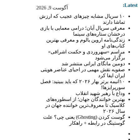
Latest:
آگوست 9, 2026
۱۰ سریال مشابه چیزهای عجیب که ارزش
تماشا دارند
معرفی سریال آبان؛ درامی معمایی با بازی
درخشان ستاره‌های سینما
زندگی‌نامه اروین یالوم و معرفی بهترین
کتاب‌های او
مراسم «سهروردی و حکمت اشراقی»
برگزار می‌شود
دومین مانگای ایرانی منتشر شد
صفویه نقش مهمی در احیای عناصر هویتی
ایران ایفا کرد
۱۰انیمه برتر بهار ۲۰۲۶ که باید ببینید: فصل
سورپرایزها!
وداع با رهبر شهید انقلاب
بهترین خوانندگان جهان؛ از اسطوره‌های
کلاسیک تا معروف‌ترین خواننده جهان در
سال ۲۰۲۶
گوست کردن (Ghosting) یعنی چی؟ علت
گوستینگ در رابطه + راهکار