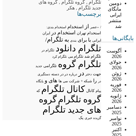
تلگرام
,
گروه تلگرام
,
گروه های
دومین
جدید تلگرام
,
هکر
مانگای
برچسب‌ها
ایرانی
منتشر
از
شد
استخدام
/
«عصر
استخدام بندی:
استخدام در
استخدام تهران
ایران
بایگانی‌ها
تلگرام/
به
با
برای
ایرانی
بندی
تلگرام دانلود
تلگرام در
آگوست
2026
تلگرام شد
تلگرام می
تلگرام کرد
تلگرام گروه
جولای
تلگرامی
جدید
2026
در
ژوئن
جهت
در در
درباره
دسته
دستگیری
دختر
2026
های
و
را
شبکه +
شرکت
می
در
ها
پایگاه
فوریه
کانال تلگرام
2026
پیام
کانال
که
ژانویه
گروه تلگرام
گروه
2026
دسامبر
های جدید تلگرام
2025
یک
نوامبر
گزیده خبری
2025
اکتبر
2025