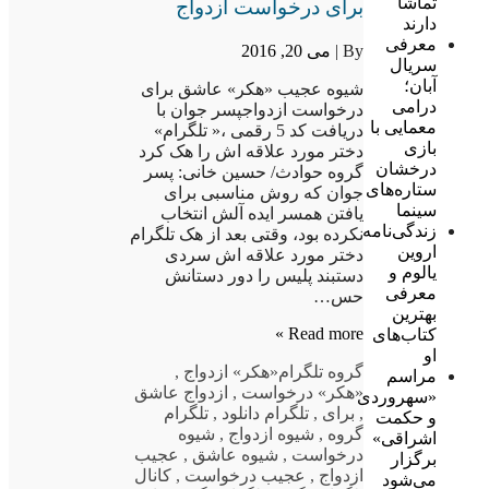
تماشا
برای درخواست ازدواج
دارند
معرفی
By |
می 20, 2016
سریال
آبان؛
شیوه عجیب «هکر» عاشق برای
درامی
درخواست ازدواجپسر جوان با
معمایی با
دریافت کد 5 رقمی ،« تلگرام»
بازی
دختر مورد علاقه اش را هک کرد
درخشان
گروه حوادث/ حسین خانی: پسر
ستاره‌های
جوان که روش مناسبی برای
سینما
یافتن همسر ایده آلش انتخاب
زندگی‌نامه
نکرده بود، وقتی بعد از هک تلگرام
اروین
دختر مورد علاقه اش سردی
یالوم و
دستبند پلیس را دور دستانش
معرفی
حس…
بهترین
Read more »
کتاب‌های
او
گروه تلگرام
«هکر» ازدواج
,
مراسم
«هکر» درخواست
,
ازدواج عاشق
«سهروردی
,
برای
,
تلگرام دانلود
,
تلگرام
و حکمت
گروه
,
شیوه ازدواج
,
شیوه
اشراقی»
درخواست
,
شیوه عاشق
,
عجیب
برگزار
ازدواج
,
عجیب درخواست
,
کانال
می‌شود