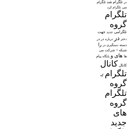
تلگرام شد
تلگرام
در
می
تلگرام کرد
تلگرام
گروه
تلگرامی
جهت
جدید
در
در در
درباره
دختر
را
دسته
دستگیری در
شبکه +
شرکت
می
های
و
پیام
ها
پایگاه
کانال
کانال
تلگرام
که
گروه
تلگرام
گروه
های
جدید