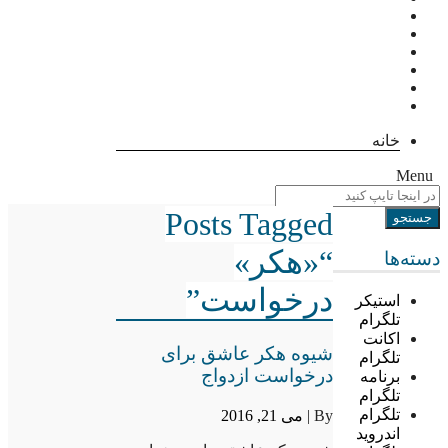
خانه
Menu
Posts Tagged
“«هکر»
دسته‌ها
درخواست”
استیکر
تلگرام
اکانت
شیوه هکر عاشق برای
تلگرام
درخواست ازدواج
برنامه
تلگرام
تلگرام
By |
می 21, 2016
اندروید