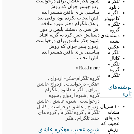
شیوه هکر عاشق برای درخواست
تلگرام
ازدواجپسر جوان که روش
دانلود
مناسبی برای یافتن همسر ایده
تلگرام
آلش انتخاب نکرده بود، وقتی بعد
کامپیوتر
از هک تلگرام دختر مورد علاقه
تلگرام
اش سردی دستبند پلیس را دور
گروه
دستانش حس کرد به گریه افتاد.
دسته‌بندی
شیوه هکر عاشق برای درخواست
نشده
ازدواج پسر جوان که روش
عکس
مناسبی برای یافتن همسر ایده
تلگرام
آلش انتخاب…
کانال
تلگرام
Read more »
گروه
تلگرام
گروه تلگرام
«هکر» ازدواج
,
«هکر» درخواست
,
ازدواج عاشق
نوشته‌های
,
برای
,
تلگرام دانلود
,
تلگرام
تازه
گروه
,
شیوه ازدواج
,
شیوه
درخواست
,
شیوه عاشق
,
عاشق
۱۰ سریال
ازدواج
,
عاشق درخواست
,
کانال
مشابه
تلگرام
,
گروه تلگرام
,
گروه های
چیزهای
جدید تلگرام
,
هکر
عجیب که
شیوه عجیب «هکر» عاشق
ارزش