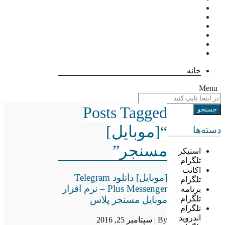
خانه
Menu
Posts Tagged
“[موبایل]
دسته‌ها
مسنجر”
استیکر
تلگرام
اکانت
[موبایل] دانلود Telegram
تلگرام
Plus Messenger – نرم افزار
برنامه
موبایل مسنجر پلاس
تلگرام
تلگرام
اندروید
By |
سپتامبر 25, 2016