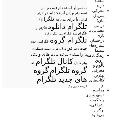
تماشا
دارند
از
استخدام
/
«عصر
استخدام بندی:
معرفی
استخدام در
استخدام تهران
ایران
سریال
تلگرام/
به
با
برای
ایرانی
بندی
آبان؛
تلگرام دانلود
درامی
تلگرام در
معمایی با
تلگرام شد
تلگرام می
تلگرام کرد
بازی
تلگرام گروه
درخشان
تلگرامی
جدید
ستاره‌های
در
جهت
در در
درباره
دسته
دستگیری
دختر
سینما
های
و
را
شبکه +
شرکت
می
زندگی‌نامه
در
ها
پایگاه
کانال تلگرام
اروین
پیام
کانال
که
یالوم و
گروه تلگرام
گروه
معرفی
بهترین
های جدید تلگرام
کتاب‌های
او
یک
گزیده خبری
مراسم
«سهروردی
و حکمت
اشراقی»
برگزار
می‌شود