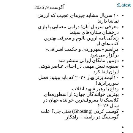
Latest:
آگوست 9, 2026
۱۰ سریال مشابه چیزهای عجیب که ارزش
تماشا دارند
معرفی سریال آبان؛ درامی معمایی با بازی
درخشان ستاره‌های سینما
زندگی‌نامه اروین یالوم و معرفی بهترین
کتاب‌های او
مراسم «سهروردی و حکمت اشراقی»
برگزار می‌شود
دومین مانگای ایرانی منتشر شد
صفویه نقش مهمی در احیای عناصر هویتی
ایران ایفا کرد
۱۰انیمه برتر بهار ۲۰۲۶ که باید ببینید: فصل
سورپرایزها!
وداع با رهبر شهید انقلاب
بهترین خوانندگان جهان؛ از اسطوره‌های
کلاسیک تا معروف‌ترین خواننده جهان در
سال ۲۰۲۶
گوست کردن (Ghosting) یعنی چی؟ علت
گوستینگ در رابطه + راهکار