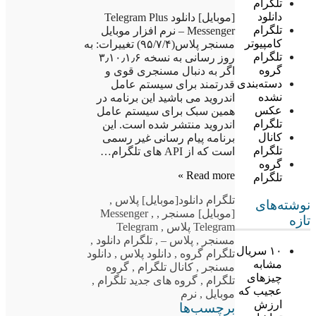
تلگرام
دانلود
[موبایل] دانلود Telegram Plus
تلگرام
Messenger – نرم افزار موبایل
کامپیوتر
مسنجر پلاس(۹۵/۷/۴) تغییرات: به
تلگرام
روز رسانی به نسخه ۳٫۱۰٫۱٫۶
گروه
اگر به دنبال مسنجری قوی و
دسته‌بندی
قدرتمند برای سیستم عامل
نشده
اندروید می باشید این برنامه در
عکس
همین سبک برای سیستم عامل
تلگرام
اندروید منتشر شده است. این
کانال
برنامه پیام رسانی غیر رسمی
تلگرام
است که از API های تلگرام…
گروه
Read more »
تلگرام
تلگرام دانلود
[موبایل] پلاس
,
نوشته‌های
[موبایل] مسنجر
,
,
Messenger
تازه
Telegram پلاس
,
Telegram
مسنجر
,
پلاس –
,
تلگرام دانلود
,
۱۰ سریال
تلگرام گروه
,
دانلود پلاس
,
دانلود
مشابه
مسنجر
,
کانال تلگرام
,
گروه
چیزهای
تلگرام
,
گروه های جدید تلگرام
,
عجیب که
موبایل
,
نرم
ارزش
برچسب‌ها