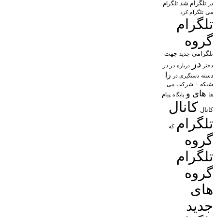
تلگرام شد
تلگرام
در
می
تلگرام کرد
تلگرام
گروه
تلگرامی
جهت
جدید
در
در در
درباره
دختر
را
دسته
دستگیری در
شبکه +
شرکت
می
های
و
پیام
ها
پایگاه
کانال
کانال
تلگرام
که
گروه
تلگرام
گروه
های
جدید