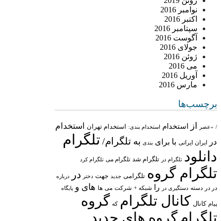
ژوئن 2019
نوامبر 2016
اکتبر 2016
سپتامبر 2016
آگوست 2016
جولای 2016
ژوئن 2016
می 2016
آوریل 2016
مارس 2016
برچسب‌ها
از
استخدام
استخدام
استخدام تهران
/
«عصر
استخدام بندی:
تلگرام
تلگرام/
به
در
با
برای
ایران
ایرانی
بندی
دانلود
تلگرام شد
تلگرام می
تلگرام در
تلگرام کرد
تلگرام گروه
در
تلگرامی
جهت
جدید
درباره
دختر
های
و
را
در در
شبکه +
شرکت
می
دسته
دستگیری در
ها
پایگاه
کانال تلگرام
گروه
پیام
کانال
که
تلگرام
گروه های جدید