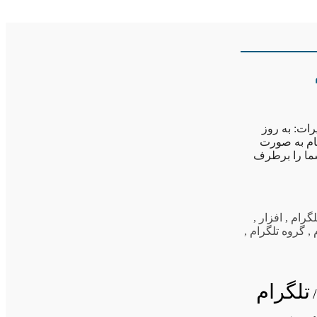
نرم افزار موبایل پیام رسان سریع و امن تلگرام(۹۵/۷/۱۳) تغییرات: به روز
ارسال پیام به صورت
وب و معروف Whatapps می باشید برنامه Telegram نیاز شما را برطرف
,
افزار
,
,
گروه تلگرام
,
تلگرام