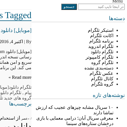
Menu
Posts Tagged “[موبای
دسته‌ها
[موبایل] دانلود Telegram – نرم افزار موبایل پیام رسان سریع و امن تلگرا
استیکر تلگرام
اکانت تلگرام
برنامه تلگرام
By |
اکتبر 4, 2016
تلگرام اندروید
تلگرام دانلود
تلگرام کامپیوتر
تلگرام گروه
می کند. این برنا
دسته‌بندی نشده
عکس تلگرام
Read more »
کانال تلگرام
گروه تلگرام
تلگرام دانلود
[موبا
پیام
,
تلگرام دانلود
نوشته‌های تازه
گروه های جدید تل
برچسب‌ها
۱۰ سریال مشابه چیزهای عجیب که ارزش
تماشا دارند
از
معرفی سریال آبان؛ درامی معمایی با بازی
استخدام
/
«عصر
درخشان ستاره‌های سینما
دانلود