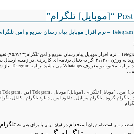
ل] تلگرام”
م
[موبایل] دانلود Telegram – 
رسانی نسخه اندروید به ورژن ۳٫۱۳٫۰ اگر به دنبال برنامه ای کاربردی در زمینه 
سریع و امن همانند برنامه محب
مه…
یل] امن
,
[موبایل] تلگرام
,
[موبایل] موبایل
,
Telegram امن
,
Telegram تلگرام
,
تلگرام گروه
,
تلگرام موبایل
,
دانلود امن
,
دانلود تلگرام
,
کانال تلگرام
گرام
تلگرام/
به
استخدام در
با
برای
استخدام تهران
ایران
استخدام بندی:
ایرانی
بندی
تلگرام گروه