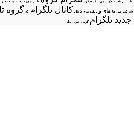
د
تلگرام شد
تلگرامی
تلگرام می
جهت
تلگرام کرد
جدید
دختر
کانال تلگرام
گروه تل
های
و
شرکت
می
پیام
کانال
ها
پایگاه
که
جدید تلگرام
یک
گزیده خبری