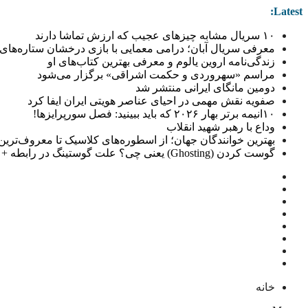
Latest:
۱۰ سریال مشابه چیزهای عجیب که ارزش تماشا دارند
معرفی سریال آبان؛ درامی معمایی با بازی درخشان ستاره‌های 
زندگی‌نامه اروین یالوم و معرفی بهترین کتاب‌های او
مراسم «سهروردی و حکمت اشراقی» برگزار می‌شود
دومین مانگای ایرانی منتشر شد
صفویه نقش مهمی در احیای عناصر هویتی ایران ایفا کرد
۱۰انیمه برتر بهار ۲۰۲۶ که باید ببینید: فصل سورپرایزها!
وداع با رهبر شهید انقلاب
بهترین خوانندگان جهان؛ از اسطوره‌های کلاسیک تا معروف‌ترین خو
گوست کردن (Ghosting) یعنی چی؟ علت گوستینگ در رابطه + راهکار
خانه