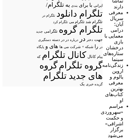
تماشا
تلگرام/
به
با
برای
ایرانی
بندی
دارند
تلگرام دانلود
معرفی
تلگرام در
سریال
تلگرام شد
تلگرام می
تلگرام کرد
آبان؛
تلگرام گروه
درامی
تلگرامی
جدید
معمایی با
در
جهت
در در
درباره
دسته
دستگیری
دختر
بازی
های
و
را
شبکه +
شرکت
می
درخشان
در
ها
پایگاه
کانال تلگرام
ستاره‌های
پیام
کانال
که
سینما
گروه تلگرام
گروه
زندگی‌نامه
اروین
های جدید تلگرام
یالوم و
معرفی
یک
گزیده خبری
بهترین
کتاب‌های
او
مراسم
«سهروردی
و حکمت
اشراقی»
برگزار
می‌شود