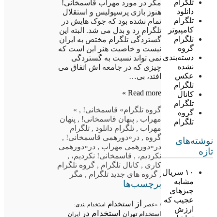
تلگرام
مگر در مورد مهراب قاسمخانی!
دانلود
هنوز بازی پرسپولیس و استقلال
تلگرام
تمام نشده بود که جوک هایش در
کامپیوتر
تلگرام رد و بدل می شد. البته این
تلگرام
گستردگی تلگرام مختص به ایران
گروه
نیست و خاصیت هنر این است که
دسته‌بندی
نمی تواند نسبت به گستردگی
نشده
چیزی که در جامعه اش اتفاق می
عکس
افتد، بی…
تلگرام
Read more »
کانال
تلگرام
گروه تلگرام
» قاسمخانی!
,
»
گروه
مهراب
,
پنهان قاسمخانی!
,
پنهان
تلگرام
مهراب
,
تلگرام دانلود
,
تلگرام
گروه
,
در«دورهمی قاسمخانی!
,
نوشته‌های
در«دورهمی مهراب
,
در«دورهمی
تازه
نکردیم،
,
قاسمخانی! نکردیم،
,
کاری
,
کانال تلگرام
,
گروه تلگرام
۱۰ سریال
,
گروه های جدید تلگرام
,
مگر
مشابه
برچسب‌ها
چیزهای
عجیب که
از
استخدام
/
«عصر
استخدام بندی:
ارزش
استخدام در
استخدام تهران
ایران