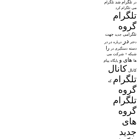
تلگرام شد
تلگرام
در
می
تلگرام کرد
تلگرام
گروه
تلگرامی
جهت
جدید
در
در در
درباره
دختر
را
دسته
دستگیری در
شبکه +
شرکت
می
های
و
پیام
ها
پایگاه
کانال
کانال
تلگرام
که
گروه
تلگرام
گروه
های
جدید