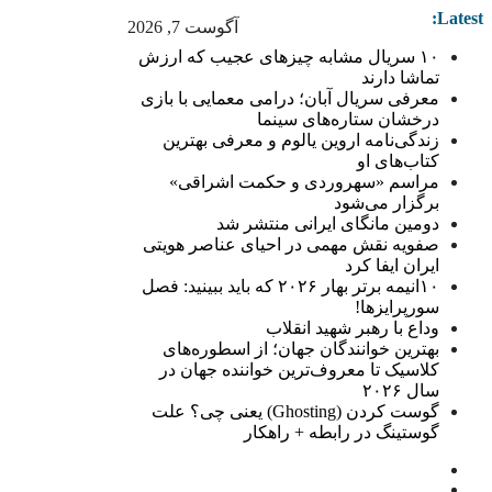
Latest:
آگوست 7, 2026
۱۰ سریال مشابه چیزهای عجیب که ارزش
تماشا دارند
معرفی سریال آبان؛ درامی معمایی با بازی
درخشان ستاره‌های سینما
زندگی‌نامه اروین یالوم و معرفی بهترین
کتاب‌های او
مراسم «سهروردی و حکمت اشراقی»
برگزار می‌شود
دومین مانگای ایرانی منتشر شد
صفویه نقش مهمی در احیای عناصر هویتی
ایران ایفا کرد
۱۰انیمه برتر بهار ۲۰۲۶ که باید ببینید: فصل
سورپرایزها!
وداع با رهبر شهید انقلاب
بهترین خوانندگان جهان؛ از اسطوره‌های
کلاسیک تا معروف‌ترین خواننده جهان در
سال ۲۰۲۶
گوست کردن (Ghosting) یعنی چی؟ علت
گوستینگ در رابطه + راهکار