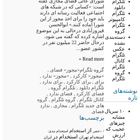
شورای عالی فضای مجازی گفته
تلگرام
است: «کسانی که در شبکه های
دانلود
اجتماعی فعالیت رسانه ای دارند
تلگرام
باید خود را برای اخذ مجوز از این
کامپیوتر
شورا آماده کنند.» ابوالحسن
تلگرام
فیروزآبادی درحالی به این موضوع
گروه
اشاره کرده که گفته می شود،
دسته‌بندی
درحال حاضر 22 میلیون نفر در
نشده
کشور عضو…
عکس
تلگرام
Read more »
کانال
تلگرام
گروه تلگرام
«مجوز» فضای
,
گروه
«مجوز» کارکرد
,
«مجوز» ندارد
,
تلگرام
برای
,
برای کارکرد
,
برای ندارد
,
تلگرام دانلود
,
تلگرام گروه
,
نوشته‌های
فضای کارکرد
,
فضای ندارد
,
تازه
کانال تلگرام
,
گروه تلگرام
,
گروه
های جدید تلگرام
,
مجازی
,
ندارد
۱۰ سریال
فضای
برچسب‌ها
مشابه
چیزهای
عجیب که
از
استخدام
/
«عصر
استخدام بندی:
ارزش
استخدام در
استخدام تهران
ایران