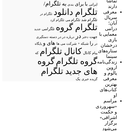
تماشا
تلگرام/
به
با
برای
ایرانی
بندی
دارند
تلگرام دانلود
معرفی
تلگرام در
سریال
تلگرام شد
تلگرام می
تلگرام کرد
آبان؛
تلگرام گروه
درامی
تلگرامی
جدید
معمایی با
در
جهت
در در
درباره
دسته
دستگیری
دختر
بازی
های
و
را
شبکه +
شرکت
می
در
ها
پایگاه
درخشان
کانال تلگرام
ستاره‌های
پیام
کانال
که
سینما
گروه تلگرام
گروه
زندگی‌نامه
اروین
های جدید تلگرام
یالوم و
معرفی
یک
گزیده خبری
بهترین
کتاب‌های
او
مراسم
«سهروردی
و حکمت
اشراقی»
برگزار
می‌شود