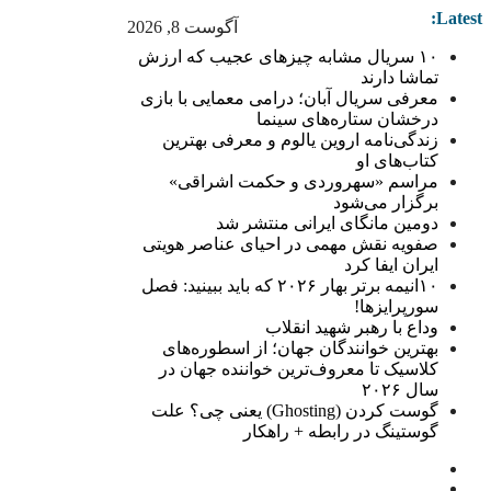
Latest:
آگوست 8, 2026
۱۰ سریال مشابه چیزهای عجیب که ارزش
تماشا دارند
معرفی سریال آبان؛ درامی معمایی با بازی
درخشان ستاره‌های سینما
زندگی‌نامه اروین یالوم و معرفی بهترین
کتاب‌های او
مراسم «سهروردی و حکمت اشراقی»
برگزار می‌شود
دومین مانگای ایرانی منتشر شد
صفویه نقش مهمی در احیای عناصر هویتی
ایران ایفا کرد
۱۰انیمه برتر بهار ۲۰۲۶ که باید ببینید: فصل
سورپرایزها!
وداع با رهبر شهید انقلاب
بهترین خوانندگان جهان؛ از اسطوره‌های
کلاسیک تا معروف‌ترین خواننده جهان در
سال ۲۰۲۶
گوست کردن (Ghosting) یعنی چی؟ علت
گوستینگ در رابطه + راهکار