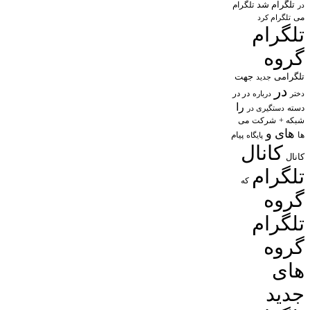
تلگرام شد
تلگرام
در
می
تلگرام کرد
تلگرام
گروه
تلگرامی
جهت
جدید
در
در در
درباره
دختر
را
دسته
دستگیری در
شبکه +
شرکت
می
های
و
پیام
ها
پایگاه
کانال
کانال
تلگرام
که
گروه
تلگرام
گروه
های
جدید