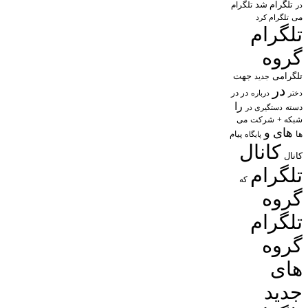
تلگرام شد
تلگرام
در
می
تلگرام کرد
تلگرام
گروه
تلگرامی
جهت
جدید
در
در در
درباره
دختر
را
دسته
دستگیری در
شبکه +
شرکت
می
های
و
پیام
ها
پایگاه
کانال
کانال
تلگرام
که
گروه
تلگرام
گروه
های
جدید