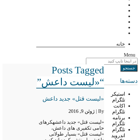
خانه
Menu
Posts Tagged
“«لیست داعش”
دسته‌ها
استیکر
«لیست قتل» جدید داعش
تلگرام
اکانت
By |
ژوئن 9, 2016
تلگرام
برنامه
«لیست قتل» جدید داعشهکرهای
تلگرام
حامی تکفیری های داعش،
تلگرام
«لیست قتل» بسیار طولانی
اندروید
داعش را منتشر کرده اند که در