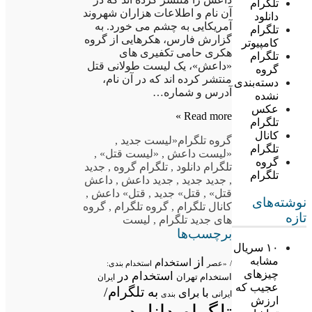
تلگرام
آن نام و اطلاعات هزاران شهروند
دانلود
آمریکایی به چشم می خورد. به
تلگرام
گزارش فارس، هکرهایی از گروه
کامپیوتر
هکری حامی تکفیری های
تلگرام
«داعش»، یک لیست طولانی قتل
گروه
منتشر کرده اند که در آن نام،
دسته‌بندی
آدرس و شماره…
نشده
عکس
Read more »
تلگرام
کانال
گروه تلگرام
«لیست جدید
,
تلگرام
«لیست داعش
,
«لیست قتل»
,
گروه
تلگرام دانلود
,
تلگرام گروه
,
جدید
تلگرام
,
جدید جدید
,
جدید داعش
,
داعش
قتل»
,
قتل» جدید
,
قتل» داعش
,
نوشته‌های
کانال تلگرام
,
گروه تلگرام
,
گروه
تازه
های جدید تلگرام
,
لیست
برچسب‌ها
۱۰ سریال
مشابه
از
استخدام
/
«عصر
استخدام بندی:
چیزهای
استخدام در
استخدام تهران
ایران
عجیب که
تلگرام/
به
با
برای
ایرانی
بندی
ارزش