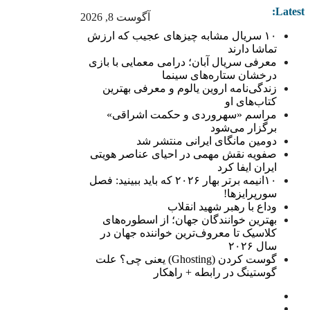
Latest:
آگوست 8, 2026
۱۰ سریال مشابه چیزهای عجیب که ارزش
تماشا دارند
معرفی سریال آبان؛ درامی معمایی با بازی
درخشان ستاره‌های سینما
زندگی‌نامه اروین یالوم و معرفی بهترین
کتاب‌های او
مراسم «سهروردی و حکمت اشراقی»
برگزار می‌شود
دومین مانگای ایرانی منتشر شد
صفویه نقش مهمی در احیای عناصر هویتی
ایران ایفا کرد
۱۰انیمه برتر بهار ۲۰۲۶ که باید ببینید: فصل
سورپرایزها!
وداع با رهبر شهید انقلاب
بهترین خوانندگان جهان؛ از اسطوره‌های
کلاسیک تا معروف‌ترین خواننده جهان در
سال ۲۰۲۶
گوست کردن (Ghosting) یعنی چی؟ علت
گوستینگ در رابطه + راهکار