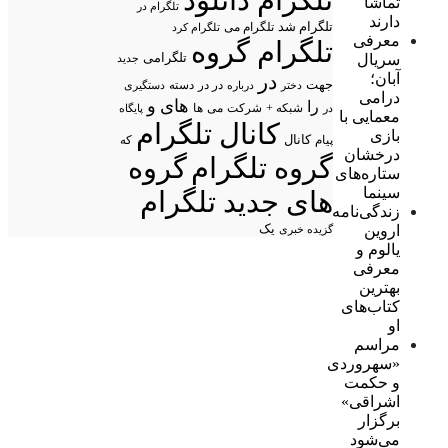
تلگرام دانلود
تماشا
تلگرام در
دارند
تلگرام شد
تلگرام می
تلگرام کرد
معرفی
تلگرام گروه
تلگرامی
سریال
جدید
آبان؛
در
جهت
در در
درباره
دسته
دستگیری
دختر
درامی
های
و
را
شبکه +
شرکت
می
در
ها
پایگاه
معمایی با
کانال تلگرام
بازی
پیام
کانال
که
درخشان
گروه تلگرام
گروه
ستاره‌های
سینما
های جدید تلگرام
زندگی‌نامه
اروین
یک
گزیده خبری
یالوم و
معرفی
بهترین
کتاب‌های
او
مراسم
«سهروردی
و حکمت
اشراقی»
برگزار
می‌شود