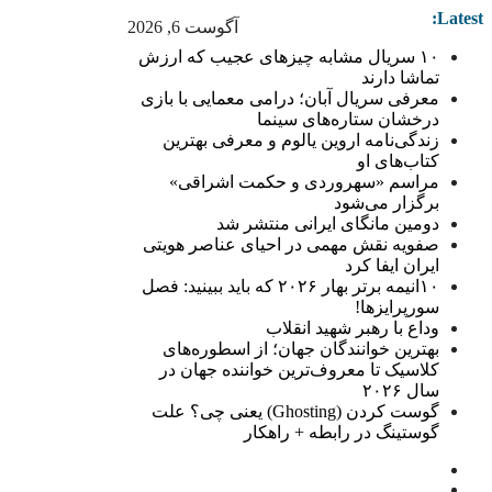
Latest:
آگوست 6, 2026
۱۰ سریال مشابه چیزهای عجیب که ارزش
تماشا دارند
معرفی سریال آبان؛ درامی معمایی با بازی
درخشان ستاره‌های سینما
زندگی‌نامه اروین یالوم و معرفی بهترین
کتاب‌های او
مراسم «سهروردی و حکمت اشراقی»
برگزار می‌شود
دومین مانگای ایرانی منتشر شد
صفویه نقش مهمی در احیای عناصر هویتی
ایران ایفا کرد
۱۰انیمه برتر بهار ۲۰۲۶ که باید ببینید: فصل
سورپرایزها!
وداع با رهبر شهید انقلاب
بهترین خوانندگان جهان؛ از اسطوره‌های
کلاسیک تا معروف‌ترین خواننده جهان در
سال ۲۰۲۶
گوست کردن (Ghosting) یعنی چی؟ علت
گوستینگ در رابطه + راهکار