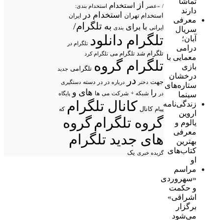
تماشا
از
استخدام
/
«عصر
استخدام بندی:
دارند
استخدام در
استخدام تهران
ایران
معرفی
تلگرام/
به
با
برای
ایرانی
بندی
سریال
تلگرام دانلود
آبان؛
تلگرام در
درامی
تلگرام شد
تلگرام می
تلگرام کرد
معمایی با
تلگرام گروه
بازی
تلگرامی
جدید
درخشان
در
جهت
در در
درباره
دسته
دستگیری
دختر
ستاره‌های
های
و
را
شبکه +
شرکت
می
سینما
در
ها
پایگاه
کانال تلگرام
زندگی‌نامه
پیام
کانال
که
اروین
گروه تلگرام
گروه
یالوم و
معرفی
های جدید تلگرام
بهترین
کتاب‌های
یک
گزیده خبری
او
مراسم
«سهروردی
و حکمت
اشراقی»
برگزار
می‌شود