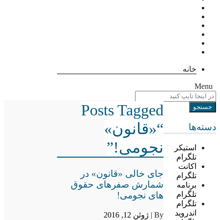
خانه
Menu
Posts Tagged
“«قانون»
دسته‌ها
نجومی!”
استیکر
تلگرام
اکانت
جای خالی «قانون» در
تلگرام
شمارش صفرهای حقوق
برنامه
های نجومی!
تلگرام
تلگرام
اندروید
By |
ژوئن 12, 2016