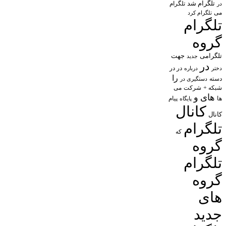
تلگرام شد
تلگرام
در
می
تلگرام کرد
تلگرام
گروه
تلگرامی
جهت
جدید
در
در در
درباره
دختر
را
دسته
دستگیری در
شبکه +
شرکت
می
های
و
پیام
ها
پایگاه
کانال
کانال
تلگرام
که
گروه
تلگرام
گروه
های
جدید