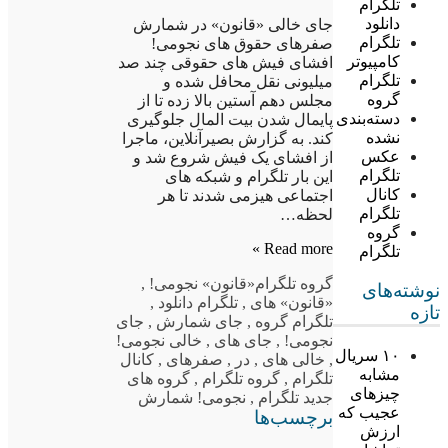
تلگرام
دانلود
جای خالی «قانون» در شمارش
تلگرام
صفرهای حقوق های نجومی!
کامپیوتر
افشای فیش های حقوقی چند صد
تلگرام
میلیونی نقل محافل شده و
گروه
مجلس دهم آستین بالا زده تا از
دسته‌بندی
پایمال شدن بیت المال جلوگیری
نشده
کند. به گزارش بصیرآنلاین، ماجرا
عکس
از افشای یک فیش شروع شد و
تلگرام
این بار تلگرام و شبکه های
کانال
اجتماعی هیزمی شدند تا هر
تلگرام
لحظه…
گروه
Read more »
تلگرام
گروه تلگرام
«قانون» نجومی!
,
نوشته‌های
«قانون» های
,
تلگرام دانلود
,
تازه
تلگرام گروه
,
جای شمارش
,
جای
نجومی!
,
جای های
,
خالی نجومی!
۱۰ سریال
,
خالی های
,
در
,
صفرهای
,
کانال
مشابه
تلگرام
,
گروه تلگرام
,
گروه های
چیزهای
جدید تلگرام
,
نجومی! شمارش
عجیب که
برچسب‌ها
ارزش