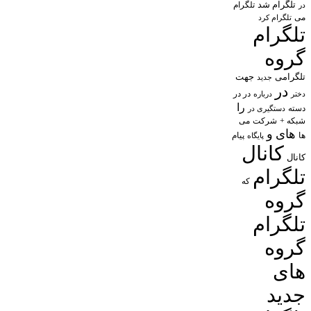
تلگرام شد
تلگرام
در
می
تلگرام کرد
تلگرام
گروه
تلگرامی
جهت
جدید
در
در در
درباره
دختر
را
دسته
دستگیری در
شبکه +
شرکت
می
های
و
پیام
ها
پایگاه
کانال
کانال
تلگرام
که
گروه
تلگرام
گروه
های
جدید