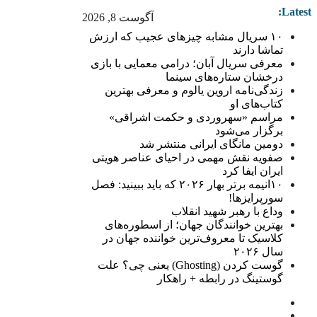
Latest:
آگوست 8, 2026
۱۰ سریال مشابه چیزهای عجیب که ارزش
تماشا دارند
معرفی سریال آبان؛ درامی معمایی با بازی
درخشان ستاره‌های سینما
زندگی‌نامه اروین یالوم و معرفی بهترین
کتاب‌های او
مراسم «سهروردی و حکمت اشراقی»
برگزار می‌شود
دومین مانگای ایرانی منتشر شد
صفویه نقش مهمی در احیای عناصر هویتی
ایران ایفا کرد
۱۰انیمه برتر بهار ۲۰۲۶ که باید ببینید: فصل
سورپرایزها!
وداع با رهبر شهید انقلاب
بهترین خوانندگان جهان؛ از اسطوره‌های
کلاسیک تا معروف‌ترین خواننده جهان در
سال ۲۰۲۶
گوست کردن (Ghosting) یعنی چی؟ علت
گوستینگ در رابطه + راهکار