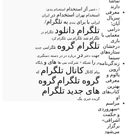
تماشا
دارند
از
استخدام
/
«عصر
استخدام بندی:
معرفی
استخدام در
استخدام تهران
ایران
سریال
تلگرام/
به
با
برای
ایرانی
بندی
آبان؛
تلگرام دانلود
درامی
تلگرام در
معمایی با
تلگرام شد
تلگرام می
تلگرام کرد
بازی
تلگرام گروه
درخشان
تلگرامی
جدید
ستاره‌های
در
جهت
در در
درباره
دسته
دستگیری
دختر
سینما
های
و
را
شبکه +
شرکت
می
زندگی‌نامه
در
ها
پایگاه
کانال تلگرام
اروین
پیام
کانال
که
یالوم و
گروه تلگرام
گروه
معرفی
بهترین
های جدید تلگرام
کتاب‌های
او
یک
گزیده خبری
مراسم
«سهروردی
و حکمت
اشراقی»
برگزار
می‌شود