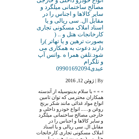
انواع خودرو داخلی و خارجی
مصالح ساختمانی میلگرد و
سایر کالاها و اجناس را در
مقابل ال. سی ریالی و یا
اسناد املاک مسکونی تجاری
کارخانجات هتل و .. (
بصورت ترهین و یا تهاتر )را
دارند دعوت به همکاری می
شود.تلفن همرا ه .واتس آپ
و تلگرام
عبدی09901692094
By |
ژوئن 12, 2016
» » » با سلام بدینوسیله از آندسته
همکاران محترمی که توان تامین
انواع مواد غذائی مانند شکر برنج
روغن و….. انواع خودرو داخلی و
خارجی مصالح ساختمانی میلگرد
و سایر کالاها و اجناس را در
مقابل ال. سی ریالی و یا اسناد
املاک مسکونی تجاری کارخانجات
هتل و .. ( بصورت ترهین و یا…