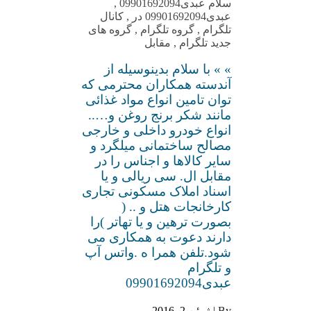
سلام عبدی09901692094
,
عبدی09901692094 در
,
کانال
تلگرام
,
گروه تلگرام
,
گروه های
جدید تلگرام
,
مقابل
» » با سلام بدینوسیله از
آندسته همکاران محترمی که
توان تامین انواع مواد غذائی
مانند شکر برنج روغن و…..
انواع خودرو داخلی و خارجی
مصالح ساختمانی میلگرد و
سایر کالاها و اجناس را در
مقابل ال. سی ریالی و یا
اسناد املاک مسکونی تجاری
کارخانجات هتل و .. (
بصورت ترهین و یا تهاتر )را
دارند دعوت به همکاری می
شود.تلفن همرا ه .واتس آپ
و تلگرام
عبدی09901692094
By |
ژوئن 2, 2016