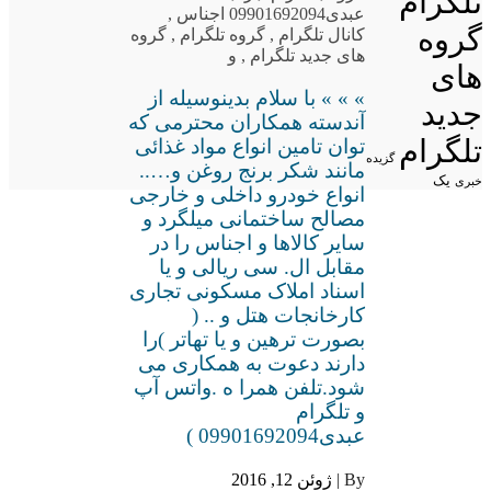
تلگرام
عبدی09901692094 اجناس
,
گروه
کانال تلگرام
,
گروه تلگرام
,
گروه
های جدید تلگرام
,
و
های
» » » با سلام بدینوسیله از
جدید
آندسته همکاران محترمی که
تلگرام
توان تامین انواع مواد غذائی
گزیده
مانند شکر برنج روغن و…..
یک
خبری
انواع خودرو داخلی و خارجی
مصالح ساختمانی میلگرد و
سایر کالاها و اجناس را در
مقابل ال. سی ریالی و یا
اسناد املاک مسکونی تجاری
کارخانجات هتل و .. (
بصورت ترهین و یا تهاتر )را
دارند دعوت به همکاری می
شود.تلفن همرا ه .واتس آپ
و تلگرام
عبدی09901692094 )
By |
ژوئن 12, 2016