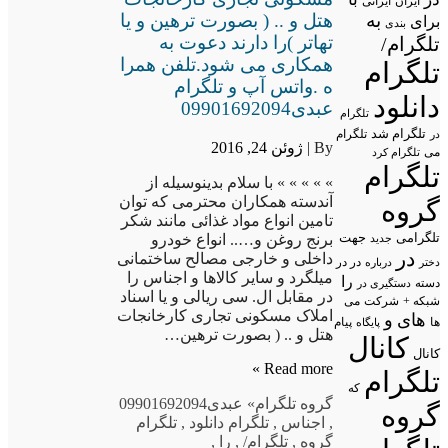
ایران
ایرانی
هتل و .. ( بصورت ترهین و یا
به
برای
بندی
تهاتر )را دارند دعوت به
تلگرام/
همکاری می شود.تلفن همرا
تلگرام
ه .واتس آپ و تلگرام
دانلود
عبدی09901692094
تلگرام
تلگرام شد
تلگرام
در
By |
ژوئن 24, 2016
می
تلگرام کرد
تلگرام
» » » » » با سلام بدینوسیله از
آندسته همکاران محترمی که توان
گروه
تامین انواع مواد غذائی مانند شکر
تلگرامی
جهت
برنج روغن و….. انواع خودرو
جدید
در
داخلی و خارجی مصالح ساختمانی
در در
درباره
دختر
میلگرد و سایر کالاها و اجناس را
را
دسته
دستگیری در
در مقابل ال. سی ریالی و یا اسناد
شبکه +
شرکت
می
املاک مسکونی تجاری کارخانجات
های
و
پیام
ها
پایگاه
هتل و .. ( بصورت ترهین…
کانال
کانال
Read more »
تلگرام
که
گروه تلگرام
» عبدی09901692094
گروه
,
اجناس
,
تلگرام دانلود
,
تلگرام
گروه
,
تلگرام/
,
را
,