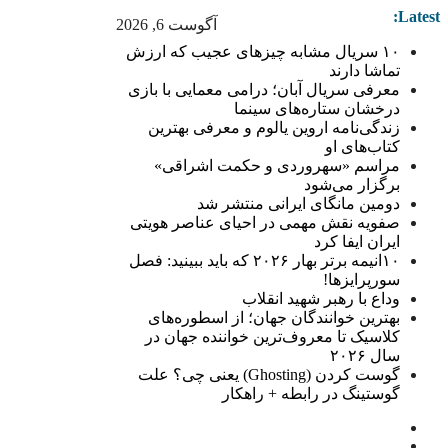
Latest:
آگوست 6, 2026
۱۰ سریال مشابه چیزهای عجیب که ارزش
تماشا دارند
معرفی سریال آبان؛ درامی معمایی با بازی
درخشان ستاره‌های سینما
زندگی‌نامه اروین یالوم و معرفی بهترین
کتاب‌های او
مراسم «سهروردی و حکمت اشراقی»
برگزار می‌شود
دومین مانگای ایرانی منتشر شد
صفویه نقش مهمی در احیای عناصر هویتی
ایران ایفا کرد
۱۰انیمه برتر بهار ۲۰۲۶ که باید ببینید: فصل
سورپرایزها!
وداع با رهبر شهید انقلاب
بهترین خوانندگان جهان؛ از اسطوره‌های
کلاسیک تا معروف‌ترین خواننده جهان در
سال ۲۰۲۶
گوست کردن (Ghosting) یعنی چی؟ علت
گوستینگ در رابطه + راهکار