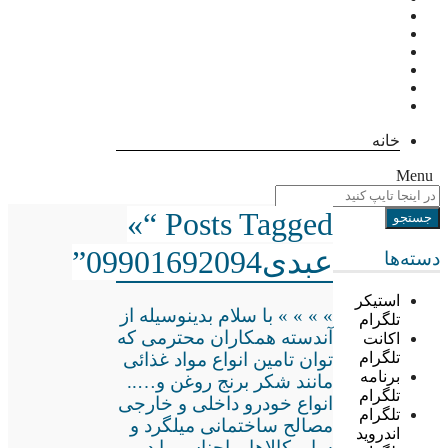
خانه
Menu
Posts Tagged “»
عبدی09901692094”
دسته‌ها
استیکر
» » » » با سلام بدینوسیله از
تلگرام
آندسته همکاران محترمی که
اکانت
توان تامین انواع مواد غذائی
تلگرام
برنامه
مانند شکر برنج روغن و…..
تلگرام
انواع خودرو داخلی و خارجی
تلگرام
مصالح ساختمانی میلگرد و
اندروید
سایر کالاها و اجناس را در