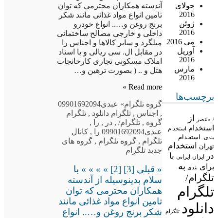
جولای
آندسته همکاران محترمی که توان
2016
تامین انواع مواد غذائی مانند شکر
ژوئن
برنج روغن و….. انواع خودرو
2016
داخلی و خارجی مصالح ساختمانی
می 2016
میلگرد و سایر کالاها و اجناس را
آوریل
در مقابل ال. سی ریالی و یا اسناد
2016
املاک مسکونی تجاری کارخانجات
مارس
هتل و .. ( بصورت ترهین و…
2016
Read more »
برچسب‌ها
گروه تلگرام
» عبدی09901692094
,
اجناس
,
تلگرام دانلود
,
تلگرام
از
/
«عصر
گروه
,
تلگرام/
,
در
,
را
,
استخدام
استخدام
عبدی09901692094 را
,
کانال
استخدام
بندی:
تلگرام
,
گروه تلگرام
,
گروه های
استخدام
تهران
جدید تلگرام
در
با
ایران
ایرانی
به
برای
« قبلی [3] [2] » » » » با
بندی
تلگرام/
سلام بدینوسیله از آندسته
تلگرام
همکاران محترمی که توان
تامین انواع مواد غذائی مانند
دانلود
شکر برنج روغن و….. انواع
تلگرام