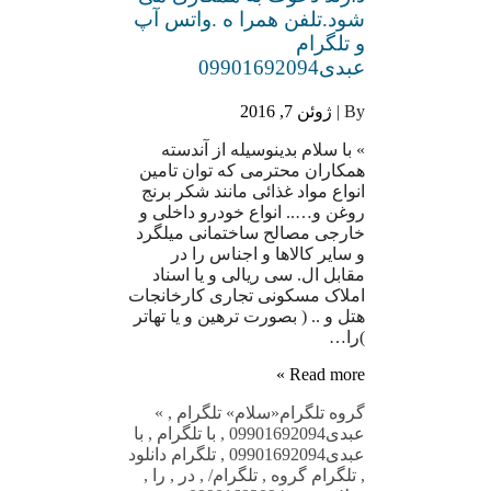
شود.تلفن همرا ه .واتس آپ
و تلگرام
عبدی09901692094
By |
ژوئن 7, 2016
» با سلام بدینوسیله از آندسته
همکاران محترمی که توان تامین
انواع مواد غذائی مانند شکر برنج
روغن و….. انواع خودرو داخلی و
خارجی مصالح ساختمانی میلگرد
و سایر کالاها و اجناس را در
مقابل ال. سی ریالی و یا اسناد
املاک مسکونی تجاری کارخانجات
هتل و .. ( بصورت ترهین و یا تهاتر
)را…
Read more »
گروه تلگرام
«سلام» تلگرام
,
»
عبدی09901692094
,
با تلگرام
,
با
عبدی09901692094
,
تلگرام دانلود
,
تلگرام گروه
,
تلگرام/
,
در
,
را
,