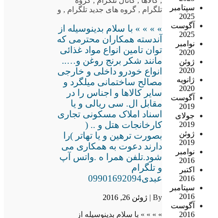
,
کالاها
,
کانال تلگرام
,
گروه
سپتامبر
تلگرام
,
گروه های جدید تلگرام
,
و
2025
آگوست
» » » » با سلام بدینوسیله از
2025
آندسته همکاران محترمی که
نوامبر
توان تامین انواع مواد غذائی
2020
مانند شکر برنج روغن و…..
ژوئن
انواع خودرو داخلی و خارجی
2020
ژانویه
مصالح ساختمانی میلگرد و
2020
سایر کالاها و اجناس را در
آگوست
مقابل ال. سی ریالی و یا
2019
اسناد املاک مسکونی تجاری
جولای
کارخانجات هتل و .. (
2019
ژوئن
بصورت ترهین و یا تهاتر )را
2019
دارند دعوت به همکاری می
نوامبر
شود.تلفن همرا ه .واتس آپ
2016
و تلگرام
اکتبر
عبدی09901692094
2016
سپتامبر
2016
By |
ژوئن 26, 2016
آگوست
2016
» » » » با سلام بدینوسیله از