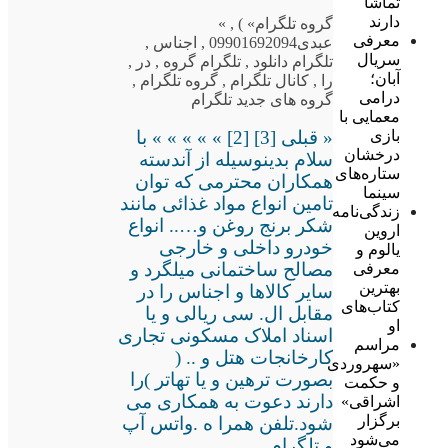
تماشا
دارند
گروه تلگرام
» )
,
»
معرفی
عبدی09901692094
,
اجناس
,
سریال
تلگرام دانلود
,
تلگرام گروه
,
در
,
آبان؛
را
,
کانال تلگرام
,
گروه تلگرام
,
درامی
گروه های جدید تلگرام
معمایی با
بازی
« قبلی [3] [2] » » » » » با
درخشان
سلام بدینوسیله از آندسته
ستاره‌های
همکاران محترمی که توان
سینما
تامین انواع مواد غذائی مانند
زندگی‌نامه
شکر برنج روغن و….. انواع
اروین
خودرو داخلی و خارجی
یالوم و
مصالح ساختمانی میلگرد و
معرفی
بهترین
سایر کالاها و اجناس را در
کتاب‌های
مقابل ال. سی ریالی و یا
او
اسناد املاک مسکونی تجاری
مراسم
کارخانجات هتل و .. (
«سهروردی
بصورت ترهین و یا تهاتر )را
و حکمت
دارند دعوت به همکاری می
اشراقی»
برگزار
شود.تلفن همرا ه .واتس آپ
می‌شود
و تلگرام