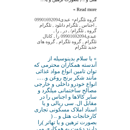
Read more »
گروه تلگرام
» عبدی09901692094
,
اجناس
,
تلگرام دانلود
,
تلگرام
گروه
,
تلگرام/
,
در
,
را
,
عبدی09901692094 را
,
کانال
تلگرام
,
گروه تلگرام
,
گروه های
جدید تلگرام
» با سلام بدینوسیله از
آندسته همکاران محترمی که
توان تامین انواع مواد غذائی
مانند شکر برنج روغن و…..
انواع خودرو داخلی و خارجی
مصالح ساختمانی میلگرد و
سایر کالاها و اجناس را در
مقابل ال. سی ریالی و یا
اسناد املاک مسکونی تجاری
کارخانجات هتل و .. (
بصورت ترهین و یا تهاتر )را
دارند دعوت به همکاری می