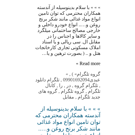
» » » با سلام بدینوسیله از آندسته
همکاران محترمی که توان تامین
انواع مواد غذائی مانند شکر برنج
روغن و….. انواع خودرو داخلی و
خارجی مصالح ساختمانی میلگرد
و سایر کالاها و اجناس را در
مقابل ال. سی ریالی و یا اسناد
املاک مسکونی تجاری کارخانجات
هتل و .. ( بصورت ترهین و یا…
Read more »
گروه تلگرام
» )
,
»
عبدی09901692094
,
تلگرام دانلود
,
تلگرام گروه
,
در
,
را
,
کانال
تلگرام
,
گروه تلگرام
,
گروه های
جدید تلگرام
,
مقابل
» » » با سلام بدینوسیله از
آندسته همکاران محترمی که
توان تامین انواع مواد غذائی
مانند شکر برنج روغن و…..