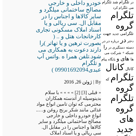
تلگرام شد
خودرو داخلی و خارجی
تلگرام
در
می
تلگرام کرد
مصالح ساختمانی میلگرد و
تلگرام
سایر کالاها و اجناس را در
مقابل ال. سی ریالی و یا
گروه
اسناد املاک مسکونی تجاری
تلگرامی
جهت
جدید
کارخانجات هتل و .. (
در
در در
درباره
دختر
بصورت ترهین و یا تهاتر )را
را
دسته
دستگیری در
دارند دعوت به همکاری می
شبکه +
شرکت
می
شود.تلفن همرا ه .واتس آپ
های
و
پیام
ها
پایگاه
و تلگرام
کانال
عبدی09901692094 )
کانال
تلگرام
که
By |
ژوئن 26, 2016
گروه
« قبلی [3] [2] » » » » با سلام
تلگرام
بدینوسیله از آندسته همکاران
محترمی که توان تامین انواع مواد
گروه
غذائی مانند شکر برنج روغن و…..
انواع خودرو داخلی و خارجی
های
مصالح ساختمانی میلگرد و سایر
جدید
کالاها و اجناس را در مقابل ال.
سی ریالی و یا اسناد املاک