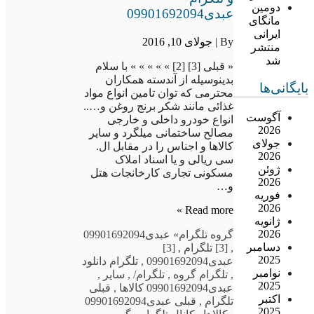
دومین
عبدی09901692094
مانگای
ایرانی
By |
جولای 10, 2016
منتشر
شد
« قبلی [3] [2] » » » » » با سلام
بدینوسیله از آندسته همکاران
بایگانی‌ها
محترمی که توان تامین انواع مواد
غذائی مانند شکر برنج روغن و…..
آگوست
انواع خودرو داخلی و خارجی
2026
مصالح ساختمانی میلگرد و سایر
جولای
کالاها و اجناس را در مقابل ال.
2026
سی ریالی و یا اسناد املاک
ژوئن
مسکونی تجاری کارخانجات هتل
2026
و…
فوریه
2026
Read more »
ژانویه
2026
گروه تلگرام
» عبدی09901692094
دسامبر
,
[3] تلگرام
,
[3]
2025
عبدی09901692094
,
تلگرام دانلود
نوامبر
,
تلگرام گروه
,
تلگرام/
,
سایر
,
2025
عبدی09901692094 کالاها
,
قبلی
اکتبر
تلگرام
,
قبلی عبدی09901692094
2025