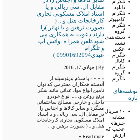
تلگرام
مقابل ال. سی ریالی و یا
دانلود
اسناد املاک مسکونی تجاری
تلگرام
کامپیوتر
کارخانجات هتل و .. (
تلگرام
بصورت ترهین و یا تهاتر )را
گروه
دارند دعوت به همکاری می
دسته‌بندی
شود.تلفن همرا ه .واتس آپ
نشده
و تلگرام
عکس
عبدی09901692094 )
تلگرام
کانال
تلگرام
By |
جولای 17, 2016
گروه
» » » » با سلام بدینوسیله از
تلگرام
آندسته همکاران محترمی که توان
تامین انواع مواد غذائی مانند شکر
نوشته‌های
برنج روغن و….. انواع خودرو
تازه
داخلی و خارجی مصالح ساختمانی
میلگرد و سایر کالاها و اجناس را
۱۰ سریال
در مقابل ال. سی ریالی و یا اسناد
مشابه
املاک مسکونی تجاری کارخانجات
چیزهای
هتل و .. ( بصورت ترهین و…
عجیب که
ارزش
Read more »