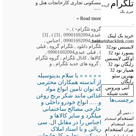
تلگرام
مسکونی تجاری کارخانجات هتل و
گزیده
…..
یک
خبری
Read more »
.
گروه تلگرام
« )
,
»
عبدی09901692094
,
[3] )
,
[3]
خرید بک لینک
عبدی09901692094
,
اجناس
,
behtarinbacklink.com
تلگرام دانلود
,
تلگرام گروه
,
قبلی
لایسنس نود32
)
,
قبلی عبدی09901692094
,
پسورد نود 32
کالاها
,
کانال تلگرام
,
گروه تلگرام
اوکلی لایسنس
,
گروه های جدید تلگرام
,
و
رایگان نود 32
همیار نود 32
» » » » » با سلام بدینوسیله
بهترین سئو
از آندسته همکاران محترمی
رایگان
آنتی ویروس
که توان تامین انواع مواد
تحت شبکه
غذائی مانند شکر برنج روغن
برچسب‌ها
و….. انواع خودرو داخلی و
خارجی مصالح ساختمانی
از
/
«عصر
میلگرد و سایر کالاها و
استخدام
استخدام
اجناس را در مقابل ال. سی
استخدام
بندی:
ریالی و یا اسناد املاک
استخدام
تهران
مسکونی تجاری کارخانجات
در
با