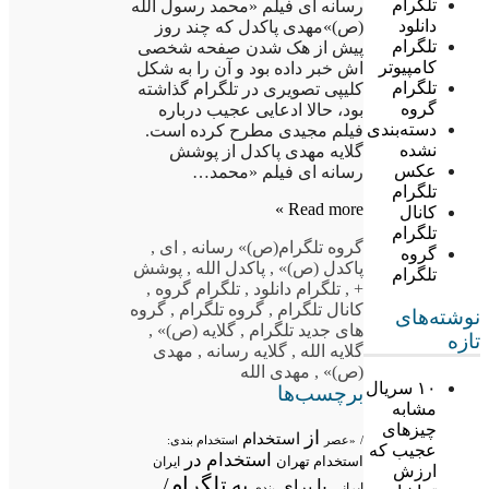
تلگرام
رسانه ای فیلم «محمد رسول الله
دانلود
(ص)»مهدی پاکدل که چند روز
تلگرام
پیش از هک شدن صفحه شخصی
کامپیوتر
اش خبر داده بود و آن را به شکل
تلگرام
کلیپی تصویری در تلگرام گذاشته
گروه
بود، حالا ادعایی عجیب درباره
دسته‌بندی
فیلم مجیدی مطرح کرده است.
نشده
گلایه مهدی پاکدل از پوشش
عکس
رسانه ای فیلم «محمد…
تلگرام
Read more »
کانال
تلگرام
گروه تلگرام
(ص)» رسانه
,
ای
,
گروه
پاکدل (ص)»
,
پاکدل الله
,
پوشش
تلگرام
+
,
تلگرام دانلود
,
تلگرام گروه
,
کانال تلگرام
,
گروه تلگرام
,
گروه
نوشته‌های
های جدید تلگرام
,
گلایه (ص)»
,
تازه
گلایه الله
,
گلایه رسانه
,
مهدی
(ص)»
,
مهدی الله
۱۰ سریال
برچسب‌ها
مشابه
چیزهای
از
استخدام
/
«عصر
استخدام بندی:
عجیب که
استخدام در
استخدام تهران
ایران
ارزش
تلگرام/
به
با
برای
ایرانی
بندی