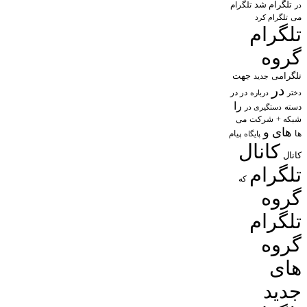
تلگرام شد
تلگرام
در
می
تلگرام کرد
تلگرام
گروه
تلگرامی
جهت
جدید
در
در در
درباره
دختر
را
دسته
دستگیری در
شبکه +
شرکت
می
های
و
پیام
ها
پایگاه
کانال
کانال
تلگرام
که
گروه
تلگرام
گروه
های
جدید