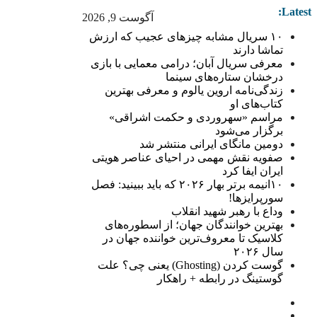
Latest:
آگوست 9, 2026
۱۰ سریال مشابه چیزهای عجیب که ارزش
تماشا دارند
معرفی سریال آبان؛ درامی معمایی با بازی
درخشان ستاره‌های سینما
زندگی‌نامه اروین یالوم و معرفی بهترین
کتاب‌های او
مراسم «سهروردی و حکمت اشراقی»
برگزار می‌شود
دومین مانگای ایرانی منتشر شد
صفویه نقش مهمی در احیای عناصر هویتی
ایران ایفا کرد
۱۰انیمه برتر بهار ۲۰۲۶ که باید ببینید: فصل
سورپرایزها!
وداع با رهبر شهید انقلاب
بهترین خوانندگان جهان؛ از اسطوره‌های
کلاسیک تا معروف‌ترین خواننده جهان در
سال ۲۰۲۶
گوست کردن (Ghosting) یعنی چی؟ علت
گوستینگ در رابطه + راهکار