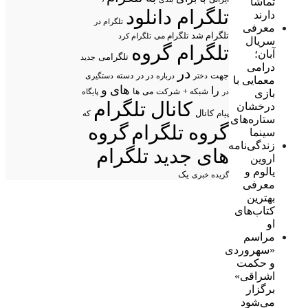
تماشا
تلگرام دانلود
دارند
تلگرام در
معرفی
تلگرام شد
تلگرام می
تلگرام کرد
سریال
تلگرام گروه
آبان؛
تلگرامی
جدید
درامی
در
جهت
در در
درباره
دسته
دستگیری
دختر
معمایی با
های
و
را
شبکه +
شرکت
می
بازی
در
ها
پایگاه
کانال تلگرام
درخشان
پیام
کانال
که
ستاره‌های
گروه تلگرام
گروه
سینما
زندگی‌نامه
های جدید تلگرام
اروین
یالوم و
یک
گزیده خبری
معرفی
بهترین
کتاب‌های
او
مراسم
«سهروردی
و حکمت
اشراقی»
برگزار
می‌شود