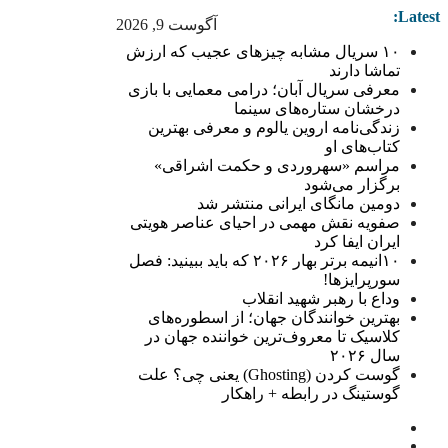
Latest:
آگوست 9, 2026
۱۰ سریال مشابه چیزهای عجیب که ارزش
تماشا دارند
معرفی سریال آبان؛ درامی معمایی با بازی
درخشان ستاره‌های سینما
زندگی‌نامه اروین یالوم و معرفی بهترین
کتاب‌های او
مراسم «سهروردی و حکمت اشراقی»
برگزار می‌شود
دومین مانگای ایرانی منتشر شد
صفویه نقش مهمی در احیای عناصر هویتی
ایران ایفا کرد
۱۰انیمه برتر بهار ۲۰۲۶ که باید ببینید: فصل
سورپرایزها!
وداع با رهبر شهید انقلاب
بهترین خوانندگان جهان؛ از اسطوره‌های
کلاسیک تا معروف‌ترین خواننده جهان در
سال ۲۰۲۶
گوست کردن (Ghosting) یعنی چی؟ علت
گوستینگ در رابطه + راهکار