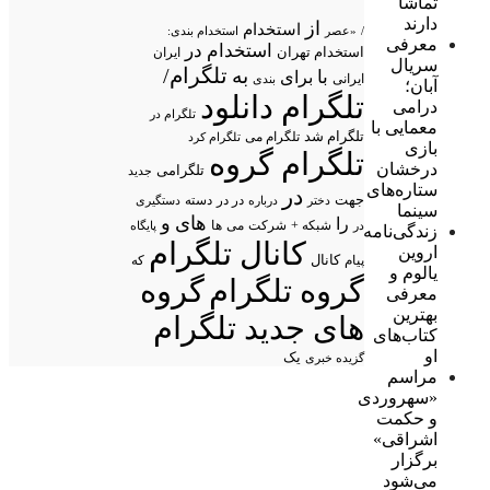
تماشا
دارند
از
استخدام
/
«عصر
استخدام بندی:
معرفی
استخدام در
استخدام تهران
ایران
سریال
تلگرام/
به
با
برای
ایرانی
بندی
آبان؛
تلگرام دانلود
درامی
تلگرام در
معمایی با
تلگرام شد
تلگرام می
تلگرام کرد
بازی
تلگرام گروه
درخشان
تلگرامی
جدید
ستاره‌های
در
جهت
در در
درباره
دسته
دستگیری
دختر
سینما
های
و
را
شبکه +
شرکت
می
در
ها
پایگاه
زندگی‌نامه
کانال تلگرام
اروین
پیام
کانال
که
یالوم و
گروه تلگرام
گروه
معرفی
بهترین
های جدید تلگرام
کتاب‌های
او
یک
گزیده خبری
مراسم
«سهروردی
و حکمت
اشراقی»
برگزار
می‌شود