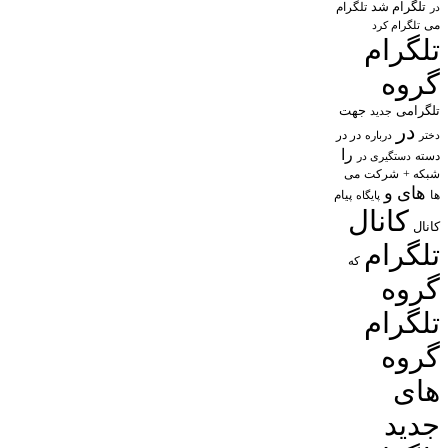
تلگرام شد
تلگرام
در
می
تلگرام کرد
تلگرام
گروه
تلگرامی
جهت
جدید
در
در در
درباره
دختر
را
دسته
دستگیری در
شبکه +
شرکت
می
های
و
پیام
ها
پایگاه
کانال
کانال
تلگرام
که
گروه
تلگرام
گروه
های
جدید