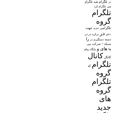
تلگرام شد
تلگرام
در
می
تلگرام کرد
تلگرام
گروه
تلگرامی
جهت
جدید
در
در در
درباره
دختر
را
دسته
دستگیری در
شبکه +
شرکت
می
های
و
پیام
ها
پایگاه
کانال
کانال
تلگرام
که
گروه
تلگرام
گروه
های
جدید