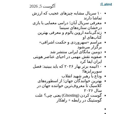
Latest:
آگوست 5, 2026
۱۰ سریال مشابه چیزهای عجیب که ارزش
تماشا دارند
معرفی سریال آبان؛ درامی معمایی با بازی
درخشان ستاره‌های سینما
زندگی‌نامه اروین یالوم و معرفی بهترین
کتاب‌های او
مراسم «سهروردی و حکمت اشراقی»
برگزار می‌شود
دومین مانگای ایرانی منتشر شد
صفویه نقش مهمی در احیای عناصر هویتی
ایران ایفا کرد
۱۰انیمه برتر بهار ۲۰۲۶ که باید ببینید: فصل
سورپرایزها!
وداع با رهبر شهید انقلاب
بهترین خوانندگان جهان؛ از اسطوره‌های
کلاسیک تا معروف‌ترین خواننده جهان در
سال ۲۰۲۶
گوست کردن (Ghosting) یعنی چی؟ علت
گوستینگ در رابطه + راهکار