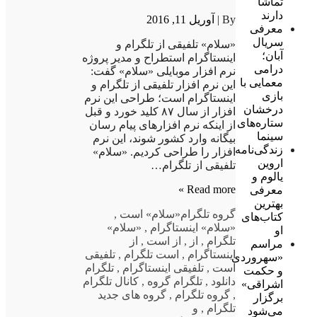
تماشا
دارند
By |
آوریل 11, 2016
معرفی
سریال
«سلام» تلفیقی از تلگرام و
آبان؛
اینستاگرام استطراح و مدیر پروژه
درامی
نرم افزار موبایلی «سلام» گفت:
معمایی با
این نرم افزار تلفیقی از تلگرام و
بازی
اینستاگرام است؛ طراحی این نرم
درخشان
افزار از سال ۸۷ کلید خورد و قبل
ستاره‌های
از اینکه نرم افزارهای پیام رسان
سینما
بیگانه وارد کشور شوند، این نرم
زندگی‌نامه
افزار را طراحی کردیم. «سلام»
اروین
تلفیقی از تلگرام…
یالوم و
Read more »
معرفی
بهترین
گروه تلگرام
«سلام» است
,
کتاب‌های
«سلام» اینستاگرام
,
«سلام»
او
تلگرام
,
از
,
از است
,
از
مراسم
اینستاگرام
,
است تلگرام
,
تلفیقی
«سهروردی
است
,
تلفیقی اینستاگرام
,
تلگرام
و حکمت
دانلود
,
تلگرام گروه
,
کانال تلگرام
اشراقی»
,
گروه تلگرام
,
گروه های جدید
برگزار
تلگرام
,
و
می‌شود