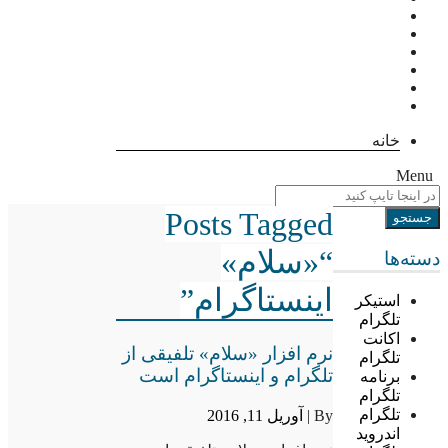
خانه
Menu
Posts Tagged
“«سلام»
دسته‌ها
اینستاگرام”
استیکر
تلگرام
اکانت
نرم افزار «سلام» تلفیقی از
تلگرام
تلگرام و اینستاگرام است
برنامه
تلگرام
تلگرام
By |
آوریل 11, 2016
اندروید