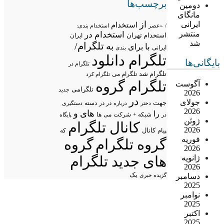
برچسب‌ها
دومین
مانگای
از
ایرانی
استخدام
/
«عصر
استخدام بندی:
منتشر
استخدام در
استخدام تهران
ایران
شد
تلگرام/
به
با
برای
ایرانی
بندی
تلگرام دانلود
بایگانی‌ها
تلگرام در
تلگرام شد
تلگرام می
تلگرام کرد
تلگرام گروه
آگوست
تلگرامی
جدید
2026
در
جولای
جهت
در در
درباره
دسته
دستگیری
دختر
2026
های
و
را
شبکه +
شرکت
می
در
ها
پایگاه
ژوئن
کانال تلگرام
2026
پیام
کانال
که
فوریه
گروه تلگرام
گروه
2026
های جدید تلگرام
ژانویه
2026
یک
گزیده خبری
دسامبر
2025
نوامبر
2025
اکتبر
2025