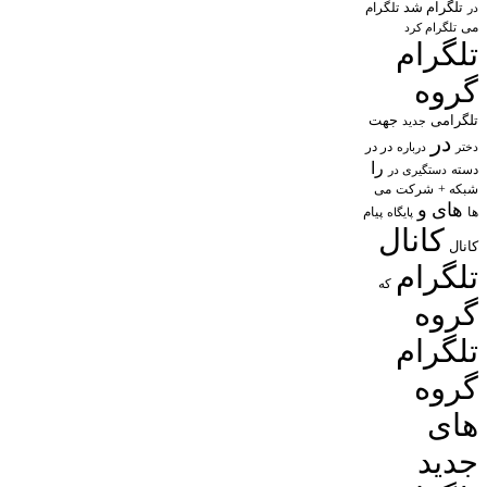
تلگرام شد
تلگرام
در
می
تلگرام کرد
تلگرام
گروه
تلگرامی
جهت
جدید
در
در در
درباره
دختر
را
دسته
دستگیری در
شبکه +
شرکت
می
های
و
پیام
ها
پایگاه
کانال
کانال
تلگرام
که
گروه
تلگرام
گروه
های
جدید