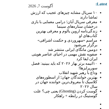
Latest:
آگوست 7, 2026
۱۰ سریال مشابه چیزهای عجیب که ارزش
تماشا دارند
معرفی سریال آبان؛ درامی معمایی با بازی
درخشان ستاره‌های سینما
زندگی‌نامه اروین یالوم و معرفی بهترین
کتاب‌های او
مراسم «سهروردی و حکمت اشراقی»
برگزار می‌شود
دومین مانگای ایرانی منتشر شد
صفویه نقش مهمی در احیای عناصر هویتی
ایران ایفا کرد
۱۰انیمه برتر بهار ۲۰۲۶ که باید ببینید: فصل
سورپرایزها!
وداع با رهبر شهید انقلاب
بهترین خوانندگان جهان؛ از اسطوره‌های
کلاسیک تا معروف‌ترین خواننده جهان در
سال ۲۰۲۶
گوست کردن (Ghosting) یعنی چی؟ علت
گوستینگ در رابطه + راهکار