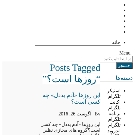
خانه
Menu
Posts Tagged
“روزها است؟”
دسته‌ها
استیکر
این روزها «آدم بددل» چه
تلگرام
کسی است؟
اکانت
تلگرام
برنامه
By |
آگوست 26, 2016
تلگرام
این روزها «آدم بددل» چه کسی
تلگرام
است؟گروه های مجازی نظیر
اندروید