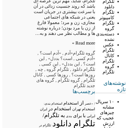
تلگرام، شاید، مهم ترین عرصه ای
تلگرام
باشد که روند جنسیت زدائی در آن
دانلود
با سرعت بیشتری در جریان است
تلگرام
یعنی در شبکه های اجتماعی
کامپیوتر
مجازی، زن و مرد؛ معمولا فارغ
تلگرام
از زن یا مرد بودن؛ درباره نوشته
گروه
ها و مطالب نظر می دهند و به…
دسته‌بندی
نشده
Read more »
عکس
تلگرام
گروه تلگرام
«آدم
,
«آدم است؟
,
کانال
«آدم کسی
,
است؟ بددل»
,
این
تلگرام
است؟
,
این بددل»
,
این کسی
,
گروه
تلگرام دانلود
,
تلگرام گروه
,
چه
,
تلگرام
روزها است؟
,
روزها کسی
,
کانال
تلگرام
,
گروه تلگرام
,
گروه های
نوشته‌های
جدید تلگرام
تازه
برچسب‌ها
۱۰ سریال
از
استخدام
/
«عصر
استخدام بندی:
مشابه
استخدام در
استخدام تهران
ایران
چیزهای
تلگرام/
به
با
برای
ایرانی
بندی
عجیب که
تلگرام دانلود
ارزش
تلگرام در