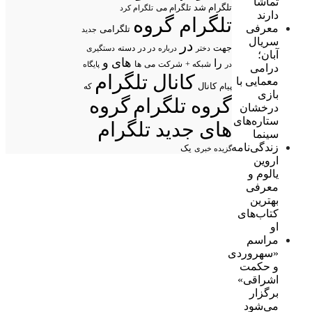
تماشا
تلگرام شد
تلگرام می
تلگرام کرد
دارند
تلگرام گروه
معرفی
تلگرامی
جدید
سریال
در
جهت
در در
درباره
دسته
دستگیری
دختر
آبان؛
های
و
را
شبکه +
شرکت
می
در
ها
پایگاه
درامی
کانال تلگرام
معمایی با
پیام
کانال
که
بازی
گروه تلگرام
گروه
درخشان
ستاره‌های
های جدید تلگرام
سینما
زندگی‌نامه
یک
گزیده خبری
اروین
یالوم و
معرفی
بهترین
کتاب‌های
او
مراسم
«سهروردی
و حکمت
اشراقی»
برگزار
می‌شود