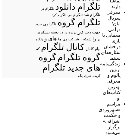
تماشا
تلگرام دانلود
دارند
تلگرام در
معرفی
تلگرام شد
تلگرام می
تلگرام کرد
سریال
تلگرام گروه
آبان؛
تلگرامی
جدید
درامی
در
جهت
در در
درباره
دسته
دستگیری
دختر
معمایی با
های
و
را
شبکه +
شرکت
می
در
ها
پایگاه
بازی
کانال تلگرام
درخشان
پیام
کانال
که
ستاره‌های
گروه تلگرام
گروه
سینما
زندگی‌نامه
های جدید تلگرام
اروین
یالوم و
یک
گزیده خبری
معرفی
بهترین
کتاب‌های
او
مراسم
«سهروردی
و حکمت
اشراقی»
برگزار
می‌شود