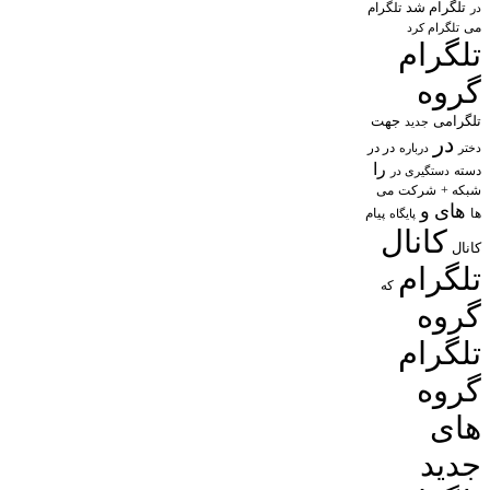
تلگرام شد
تلگرام
در
می
تلگرام کرد
تلگرام
گروه
تلگرامی
جهت
جدید
در
در در
درباره
دختر
را
دسته
دستگیری در
شبکه +
شرکت
می
های
و
پیام
ها
پایگاه
کانال
کانال
تلگرام
که
گروه
تلگرام
گروه
های
جدید