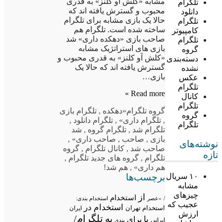
مشابه «کلش آو کلنز» به قدری
تلگرام
محبوب و گسترش یافته اند که
دانلود
حالا یک بازی مشابه برای تلگرام
تلگرام
ساخته شده است. تلگرام هم
کامپیوتر
صاحب بازی «دهکده داری» شد
تلگرام
بازی های استراتژیک مشابه
گروه
«کلش آو کلنز» به قدری محبوب و
دسته‌بندی
گسترش یافته اند که حالا یک
نشده
بازی…
عکس
تلگرام
Read more »
کانال
تلگرام
گروه تلگرام
«دهکده
,
تلگرام بازی
گروه
,
تلگرام داری»
,
تلگرام دانلود
,
تلگرام
تلگرام شد
,
تلگرام گروه
,
شد
بازی
,
صاحب
,
صاحب داری»
,
نوشته‌های
صاحب شد
,
کانال تلگرام
,
گروه
تازه
تلگرام
,
گروه های جدید تلگرام
,
هم داری»
,
هم شد!
برچسب‌ها
۱۰ سریال
مشابه
چیزهای
از
استخدام
/
«عصر
استخدام بندی:
عجیب که
استخدام در
استخدام تهران
ایران
ارزش
تلگرام/
به
با
برای
ایرانی
بندی