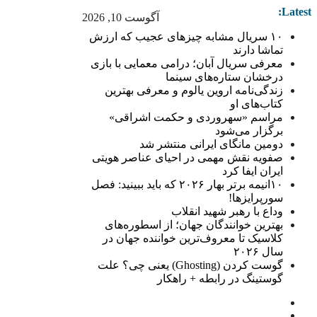
Latest:
آگوست 10, 2026
۱۰ سریال مشابه چیزهای عجیب که ارزش
تماشا دارند
معرفی سریال آبان؛ درامی معمایی با بازی
درخشان ستاره‌های سینما
زندگی‌نامه اروین یالوم و معرفی بهترین
کتاب‌های او
مراسم «سهروردی و حکمت اشراقی»
برگزار می‌شود
دومین مانگای ایرانی منتشر شد
صفویه نقش مهمی در احیای عناصر هویتی
ایران ایفا کرد
۱۰انیمه برتر بهار ۲۰۲۶ که باید ببینید: فصل
سورپرایزها!
وداع با رهبر شهید انقلاب
بهترین خوانندگان جهان؛ از اسطوره‌های
کلاسیک تا معروف‌ترین خواننده جهان در
سال ۲۰۲۶
گوست کردن (Ghosting) یعنی چی؟ علت
گوستینگ در رابطه + راهکار